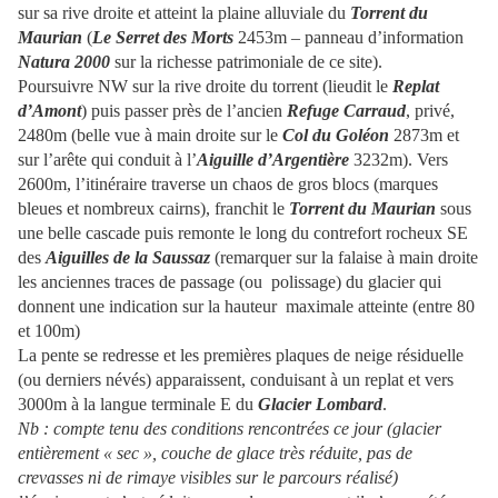
sur sa rive droite et atteint la plaine alluviale du
Torrent du
Maurian
(
Le Serret des Morts
2453m – panneau d’information
Natura 2000
sur la richesse patrimoniale de ce site).
Poursuivre NW sur la rive droite du torrent (lieudit le
Replat
d’Amont
) puis passer près de l’ancien
Refuge Carraud
, privé,
2480m (belle vue à main droite sur le
Col du Goléon
2873m et
sur l’arête qui conduit à l’
Aiguille d’Argentière
3232m). Vers
2600m, l’itinéraire traverse un chaos de gros blocs (marques
bleues et nombreux cairns), franchit le
Torrent du Maurian
sous
une belle cascade puis remonte le long du contrefort rocheux SE
des
Aiguilles de la Saussaz
(remarquer sur la falaise à main droite
les anciennes traces de passage (ou polissage) du glacier qui
donnent une indication sur la hauteur maximale atteinte (entre 80
et 100m)
La pente se redresse et les premières plaques de neige résiduelle
(ou derniers névés) apparaissent, conduisant à un replat et vers
3000m à la langue terminale E du
Glacier Lombard
.
Nb : compte tenu des conditions rencontrées ce jour (glacier
entièrement « sec », couche de glace très réduite, pas de
crevasses ni de rimaye visibles sur le parcours réalisé)