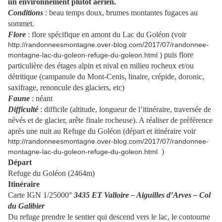
un environnement plutôt aérien.
Conditions
: beau temps doux, brumes montantes fugaces au
sommet.
Flore
: flore spécifique en amont du Lac du Goléon (voir
http://randonneesmontagne.over-blog.com/2017/07/randonnee-
) puis flore
montagne-lac-du-goleon-refuge-du-goleon.html
particulière des étages alpin et nival en milieu rocheux et/ou
détritique (campanule du Mont-Cenis, linaire, crépide, doronic,
saxifrage, renoncule des glaciers, etc)
Faune
: néant
Difficulté
: difficile (altitude, longueur de l’itinéraire, traversée de
névés et de glacier, arête finale rocheuse). A réaliser de préférence
après une nuit au Refuge du Goléon (départ et itinéraire voir
http://randonneesmontagne.over-blog.com/2017/07/randonnee-
)
montagne-lac-du-goleon-refuge-du-goleon.html
Départ
Refuge du Goléon (2464m)
Itinéraire
C
arte IGN 1/25000°
3435 ET
Valloire – Aiguilles d’Arves – Col
du Galibier
D
u refuge prendre le sentier qui descend vers le lac, le contourne