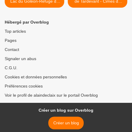
Lac du Goléon-Refuge du
de Tardevant - Cimes de
Goléon (Massif des Arves)
l'Ambrevetta et de
Tardevant (Massif des
Aravis) >
Hébergé par Overblog
Top articles
Pages
Contact
Signaler un abus
C.G.U.
Cookies et données personnelles
Préférences cookies
Voir le profil de alaindeclaix sur le portail Overblog
Créer un blog sur Overblog
Créer un blog