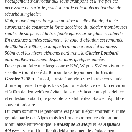
l’équipement s’est réduit aux seuls crampons et il n’a pas été
nécessaire de sortir le piolet, la corde et le matériel habituel de
sécurité sur glacier.
Malgré une température juste positive à cette altitude, il a été
surprenant de constater la fonte accélérée du glacier (nombreuses
rigoles de surface) et la très faible épaisseur de glace résiduelle.
En quelques années seulement, la zone d’ablation est remontée
de 2800m à 3000m, la langue terminale a reculé d'au moins
500m et si les hivers cléments perdurent, le
Glacier Lombard
aura malheureusement disparu dans quelques années.
De ce point, faire une large courbe NW, W puis SW en visant le
« collu » (point coté 3236m sur la carte) au pied du
Bec de
Grenier
3298m. Du col, il reste à gravir à vue l’arête constituée
d’un empilement de gros blocs (soit une distance de 1km environ
et 200m de dénivelé) en évitant la partie S beaucoup plus délitée
et en testant autant que possible la stabilité des blocs en équilibre
souvent précaire.
Du cairn sommital le panorama est parait-il époustouflant sur une
grande partie des Alpes mais les brutales remontées de brume
n’ont laissé entrevoir que le
Massif de la Meije
et les
Aiguilles
d’Arves
, vue qui justifierait déjà amplement le déplacement.