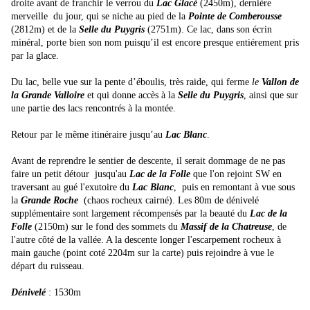
droite avant de franchir le verrou du
Lac Glacé
(2450m), dernière
merveille du jour, qui se niche au pied de
la
Pointe
de Comberousse
(2812m) et de
la
Selle
du Puygris
(2751m). Ce lac, dans son écrin
minéral, porte bien son nom puisqu’il est encore presque entiérement pris
par la glace.
Du lac, belle vue sur la pente d’éboulis, très raide, qui ferme
le
Vallon de
la Grande Valloire
et qui donne accès à
la
Selle
du Puygris
, ainsi que sur
une partie des lacs rencontrés à la montée.
Retour par le même itinéraire jusqu’au
Lac Blanc
.
Avant de reprendre le sentier de descente, il serait dommage de ne pas
faire un petit détour jusqu'au
Lac de la Folle
que l'on rejoint SW en
traversant au gué l'exutoire du
Lac Blanc
, puis en remontant à vue sous
la
Grande Roche
(chaos rocheux cairné). Les 80m de dénivelé
supplémentaire sont largement récompensés par la beauté du
Lac de la
Folle
(2150m) sur le fond des sommets du
Massif de la Chatreuse
, de
l'autre côté de la vallée. A la descente longer l'escarpement rocheux à
main gauche (point coté 2204m sur la carte) puis rejoindre à vue le
départ du ruisseau.
Dénivelé
: 1530m