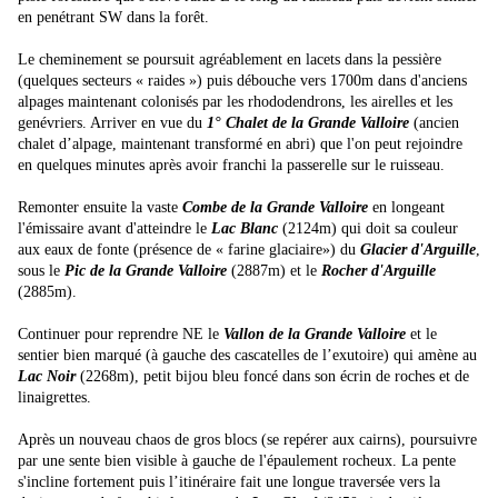
en penétrant SW dans la forêt.
Le cheminement se poursuit agréablement en lacets dans la pessière
(quelques secteurs « raides ») puis débouche vers 1700m dans d'anciens
alpages maintenant colonisés par les rhododendrons, les airelles et les
genévriers. Arriver en vue du
1°
Chalet de
la Grande Valloire
(ancien
chalet d’alpage, maintenant transformé en abri) que l'on peut rejoindre
en quelques minutes après avoir franchi la passerelle sur le ruisseau.
Remonter ensuite la vaste
Combe de
la Grande Valloire
en longeant
l'émissaire avant d'atteindre le
Lac Blanc
(2124m) qui doit sa couleur
aux eaux de fonte (présence de « farine glaciaire») du
Glacier d'Arguille
,
sous le
Pic de
la Grande Valloire
(2887m) et le
Rocher d'Arguille
(2885m).
Continuer pour reprendre NE le
Vallon de
la Grande Valloire
et le
sentier bien marqué (à gauche des cascatelles de l’exutoire) qui amène au
Lac Noir
(2268m), petit bijou bleu foncé dans son écrin de roches et de
linaigrettes.
Après un nouveau chaos de gros blocs (se repérer aux cairns), poursuivre
par une sente bien visible à gauche de l'épaulement rocheux. La pente
s'incline fortement puis l’itinéraire fait une longue traversée vers la