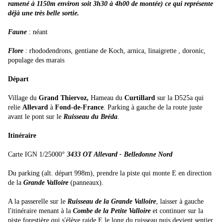
ramené à 1150m environ soit 3h30 à 4h00 de montée) ce qui représente
déjà une très belle sortie.
Faune
: néant
Flore
: rhododendrons, gentiane de Koch, arnica, linaigrette , doronic,
populage des marais
Départ
Village du
Grand Thiervoz,
Hameau du
Curtillard
sur la D525a qui
relie
Allevard
à
Fond-de-France
. Parking à gauche de la route juste
avant le pont sur le
Ruisseau du
Bréda
.
Itinéraire
Carte IGN 1/25000°
3433 OT Allevard - Belledonne Nord
Du parking (alt. départ 998m), prendre la piste qui monte E en direction
de la
Grande Valloire
(panneaux).
A la passerelle sur le
Ruisseau de la Grande Valloire
, laisser à gauche
l'itinéraire menant à la
Combe de la Petite Valloire
et continuer sur la
piste forestière qui s'élève raide E le long du ruisseau puis devient sentier