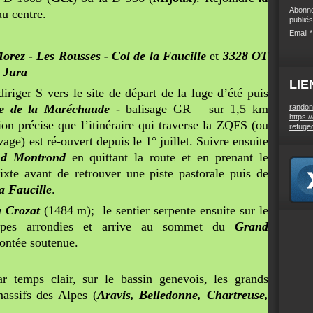
Abonne
au centre.
publiés
Email
rez - Les Rousses - Col de la Faucille
et
3328 OT
 Jura
LIE
riger S vers le site de départ de la luge d’été puis
ère de la Maréchaude
- balisage GR – sur 1,5 km
randon
https:/
n précise que l’itinéraire qui traverse la ZQFS (ou
refuge
age) est ré-ouvert depuis le 1° juillet. Suivre ensuite
d Montrond
en quittant la route et en prenant le
ixte avant de retrouver une piste pastorale puis de
la Faucille
.
u Crozat
(1484 m); le sentier serpente ensuite sur le
oupes arrondies et arrive au sommet du
Grand
ontée soutenue.
temps clair, sur le bassin genevois, les grands
massifs des Alpes (
Aravis, Belledonne, Chartreuse,