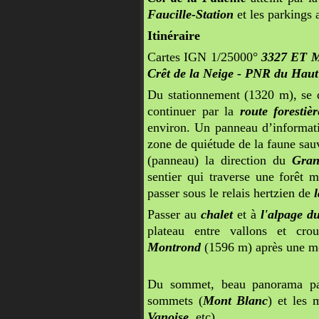
Faucille-Station
et les parkings 
Itinéraire
Cartes IGN 1/25000°
3327 ET Mo
Crêt de la Neige - PNR du Haut
Du stationnement (1320 m), se di
continuer par la
route foresti
environ. Un panneau d’informatio
zone de quiétude de la faune sauv
(panneau) la direction du
Gran
sentier qui traverse une forêt m
passer sous le relais hertzien de
Passer au
chalet
et à
l'alpage d
plateau entre vallons et cr
Montrond
(1596 m) après une m
Du sommet, beau panorama par 
sommets (
Mont Blanc
) et les 
Vanoise
, etc)