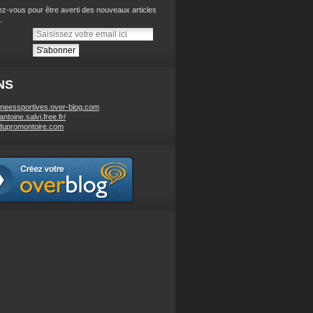
z-vous pour être averti des nouveaux articles
.
NS
neessportives.over-blog.com
/antoine.salvi.free.fr/
dupromontoire.com