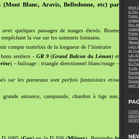
(Mont Blanc, Aravis, Belledonne, etc) par
Mont G
le Pas
Pointe 
chalets
Roc des
avec quelques passages de nuages élevés. Brume
chalet
Pointe
s empêchant la vue sur les sommets lointains.
Pointe
(Beaufo
nir compte toutefois de la longueur de l’itinéraire
Lacs d
de Fra
u bons sentiers -
GR 9
(
Grand Balcon du Léman
) et
Lac du
Maurie
erine
) – balisage : triangle directionnel blanc/rouge –
Du Pas
4 cols 
Randon
Ruchèr
és sur les panneaux sont parfois fantaisistes et/ou
Randon
nom" 3
, grande astrance, campanule, chardon à tige nue,
PA
CITAT
DROIT
RESPO
NE
a D 1005 (
Gex
) ou la D 936 (
Mijoux
). Rejoindre
la