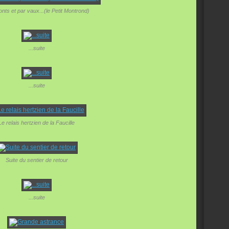
nts et par vaux...(le Petit Montrond)
...suite
...suite
Le relais hertzien de la Faucille
Suite du sentier de retour
...suite