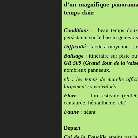
d’un magnifique panorama 
temps clair.
Conditions
: beau temps doux 
persistante sur le bassin genevoi
Difficulté
: facile à moyenne – te
Balisage
: itinéraire sur piste o
GR 509
(
Grand Tour de la Vals
nombreux panneaux.
nb : les temps de marche affich
largement sous-évalués
Flore
: flore estivale (œillet
centaurée, hélianthème, etc)
Faune
: néant
Départ
Col de la Faucille
atteint par l