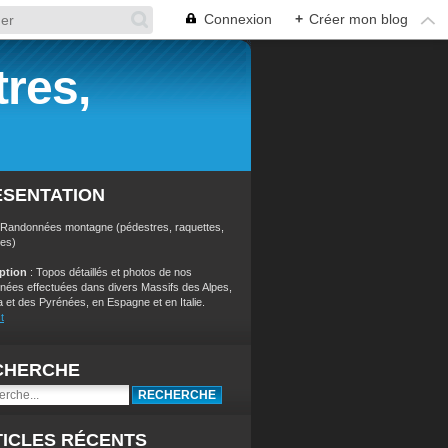
Connexion
+
Créer mon blog
res,
ÉSENTATION
 Randonnées montagne (pédestres, raquettes,
res)
iption
: Topos détaillés et photos de nos
nées effectuées dans divers Massifs des Alpes,
a et des Pyrénées, en Espagne et en Italie.
t
CHERCHE
ICLES RÉCENTS