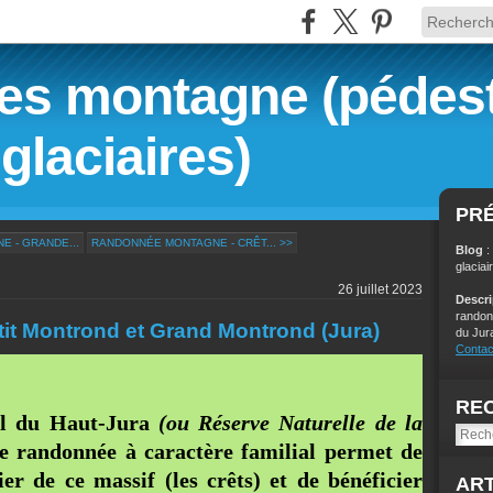
s montagne (pédest
glaciaires)
PR
 - GRANDE...
RANDONNÉE MONTAGNE - CRÊT... >>
Blog
:
glaciai
26 juillet 2023
Descr
randon
it Montrond et Grand Montrond (Jura)
du Jur
Contac
RE
el du Haut-Jura
(ou Réserve Naturelle de la
e randonnée à caractère familial permet de
ier de ce massif (les crêts) et de bénéficier
ART