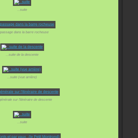
...suite
 passage dans la barre rocheuse
...suite de la descente
...suite (vue arrière)
énérale sur l'itinéraire de descente
...suite