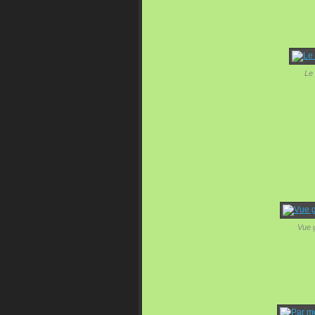
Le
Vue g