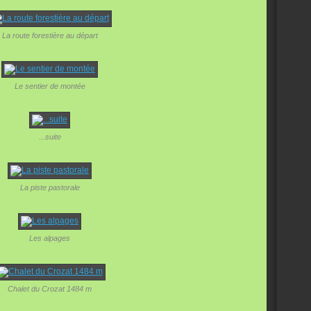
La route forestière au départ
Le sentier de montée
...suite
La piste pastorale
Les alpages
Chalet du Crozat 1484 m