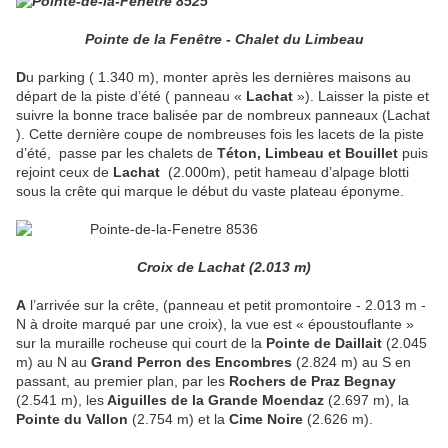
Pointe de la Fenêtre - Chalet du Limbeau
D
u parking ( 1.340 m), monter après les dernières maisons au
départ de la piste d’été ( panneau «
Lachat
»). Laisser la piste et
suivre la bonne trace balisée par de nombreux panneaux (Lachat
). Cette dernière coupe de nombreuses fois les lacets de la piste
d’été,
passe par les chalets de
Téton, Limbeau et Bouillet
puis
rejoint ceux de
Lachat
(2.000m), petit hameau d’alpage blotti
sous la crête qui marque le début du vaste plateau éponyme.
Croix de Lachat (2.013 m)
A
l’arrivée sur la crête, (panneau et petit promontoire - 2.013 m -
N à droite marqué par une croix), la vue est « époustouflante »
sur la muraille rocheuse qui court de la
Pointe de Daillait
(2.045
m) au N au
Grand Perron des Encombres
(2.824 m) au S en
passant, au premier plan, par les
Rochers de Praz Begnay
(2.541 m), les
Aiguilles de la Grande Moendaz
(2.697 m), la
Pointe du Vallon
(2.754 m) et la
Cime Noire
(2.626 m).