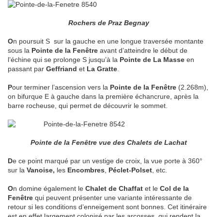
Rochers de Praz Begnay
O
n poursuit S
sur la gauche en une longue traversée montante
sous la
Pointe de la Fenêtre
avant d’atteindre le début de
l’échine qui se prolonge S jusqu’à la
Pointe de La Masse
en
passant par
Geffriand
et
La Gratte
.
P
our terminer l’ascension vers la
Pointe de la Fenêtre
(2.268m),
on bifurque E à gauche dans la première échancrure, après la
barre rocheuse, qui permet de découvrir le sommet.
Pointe de la Fenêtre vue des Chalets de Lachat
D
e ce point marqué par un vestige de croix, la v
ue porte à 360°
sur la
Vanoise,
les
Encombres
,
Péclet-Polset
, etc.
O
n domine également le
Chalet de Chaffat
et le
Col de la
Fenêtre
qui peuvent présenter une variante intéressante de
retour si les conditions d’enneigement sont bonnes. Cet itinéraire
est en effet largement colonisé par les arcosses
qui rendent la