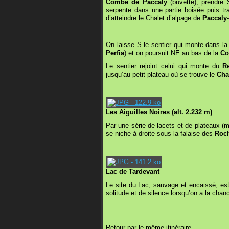
Combe de Paccaly
(buvette), prendre 
serpente dans une partie boisée puis 
d’atteindre le Chalet d’alpage de
Paccaly
On laisse S le sentier qui monte dans 
Perfia
) et on poursuit NE au bas de la
Co
Le sentier rejoint celui qui monte du
R
jusqu’au petit plateau où se trouve le
Cha
Les Aiguilles Noires (alt. 2.232 m)
Par une série de lacets et de plateaux (m
se niche à droite sous la falaise des
Roch
Lac de Tardevant
Le site du Lac, sauvage et encaissé, est
solitude et de silence lorsqu’on a la chan
Retour par le même itinéraire.