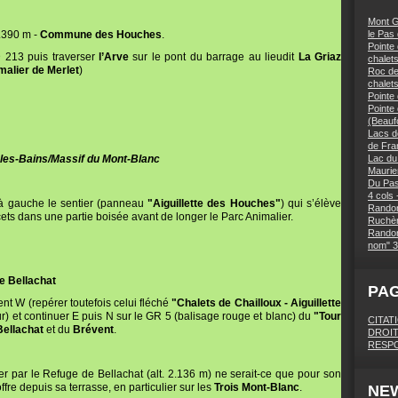
Mont G
1.390 m -
Commune des Houches
.
le Pas
Pointe 
 213 puis traverser
l’Arve
sur le pont du barrage au lieudit
La Griaz
chalets
malier de Merlet
)
Roc des
chalet
Pointe
Pointe
(Beaufo
Lacs d
de Fra
-les-Bains/Massif du Mont-Blanc
Lac du
Maurie
Du Pas
4 cols 
 à gauche le sentier (panneau
"Aiguillette des Houches"
) qui s’élève
Randon
cets dans une partie boisée avant de longer le Parc Animalier.
Ruchèr
Randon
nom" 3
de Bellachat
PA
ent W (repérer toutefois celui fléché
"Chalets de Chailloux - Aiguillette
r) et continuer E puis N sur le GR 5 (balisage rouge et blanc) du
"Tour
CITAT
Bellachat
et du
Brévent
.
DROIT
RESPO
er par le Refuge de Bellachat (alt. 2.136 m) ne serait-ce que pour son
fre depuis sa terrasse, en particulier sur les
Trois Mont-Blanc
.
NE