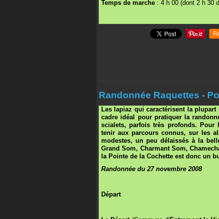
Temps de marche
: 4 h 00 (dont 2 h 30 
R
Randonnée Raquettes - Poi
Les lapiaz qui caractérisent la plupar
cadre idéal pour pratiquer la randonné
scialets, parfois très profonds. Pour
tenir aux parcours connus, sur les a
modestes, un peu délaissés à la belle
Grand Som, Charmant Som, Chamechaude
la Pointe de la Cochette est donc un b
Randonnée du 27 novembre 2008
Départ