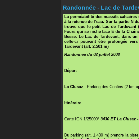
Randonnée - Lac de Tardev
La perméabilité des massifs calcaires 
à la retenue de l’eau. Sur la partie N d
trouve que le petit Lac de Tardevan
Fours qui se niche face E de la Chaîne
Besse. Le Lac de Tardevant, dans un
celle-ci pouvant être prolongée ver
Tardevant (alt. 2.501 m)
Randonnée du 02 juillet 2008
Départ
La Clusaz
- Parking des Confins (2 km a
Itinéraire
Carte IGN 1/25000°
3430 ET La Clusaz 
Du parking (alt. 1.430 m) prendre la piste