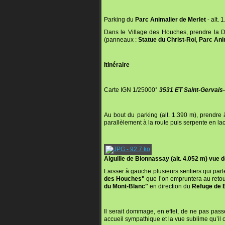
Parking du
Parc Animalier de Merlet
- alt. 
Dans le Village des Houches, prendre la D
(panneaux :
Statue du Christ-Roi
,
Parc Ani
Itinéraire
Carte IGN 1/25000°
3531 ET Saint-Gervais
Au bout du parking (alt. 1.390 m), prendre
parallèlement à la route puis serpente en la
Aiguille de Bionnassay (alt. 4.052 m) vue 
Laisser à gauche plusieurs sentiers qui part
des Houches"
que l’on empruntera au retou
du Mont-Blanc"
en direction du
Refuge de 
Il serait dommage, en effet, de ne pas pass
accueil sympathique et la vue sublime qu’il of