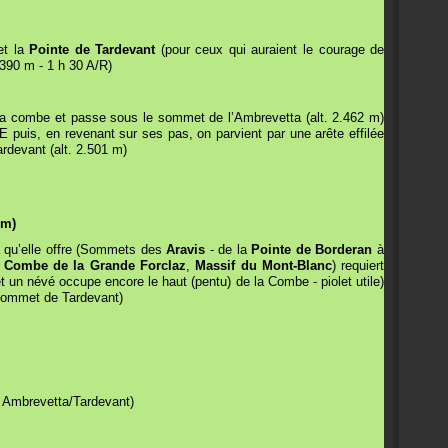
t la
Pointe de Tardevant
(pour ceux qui auraient le courage de
 390 m - 1 h 30 A/R)
la combe et passe sous le sommet de l’Ambrevetta (alt. 2.462 m)
NE puis, en revenant sur ses pas, on parvient par une arête effilée
ardevant (alt. 2.501 m)
 m)
a qu’elle offre (Sommets des
Aravis
- de la
Pointe de Borderan
à
,
Combe de la Grande Forclaz
,
Massif du Mont-Blanc
) requiert
let un névé occupe encore le haut (pentu) de la Combe - piolet utile)
 sommet de Tardevant)
n Ambrevetta/Tardevant)