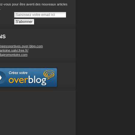
z-vous pour être averti des nouveaux articles
.
NS
neessportives.over-blog.com
/antoine.salvi.free.fr/
dupromontoire.com