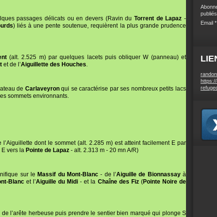
Abonne
publiés
elques passages délicats ou en devers (Ravin du
Torrent de Lapaz
-
Email
ourds
) liés à une pente soutenue, requièrent la plus grande prudence
ent
(alt. 2.525 m) par quelques lacets puis obliquer W (panneau) et
LIE
t
et de l’
Aiguillette des Houches
.
randon
https:/
refuge
lateau de
Carlaveyron
qui se caractérise par ses nombreux petits lacs
 les sommets environnants.
l’Aiguillette dont le sommet (alt. 2.285 m) est atteint facilement E par
 E vers la
Pointe de Lapaz
- alt. 2.313 m - 20 mn A/R)
nifique sur le
Massif du Mont-Blanc
- de l’
Aiguille de Bionnassay
à
ont-Blanc
et l’
Aiguille du Midi
- et la
Chaîne des Fiz
(
Pointe Noire de
bas de l’arête herbeuse puis prendre le sentier bien marqué qui plonge S