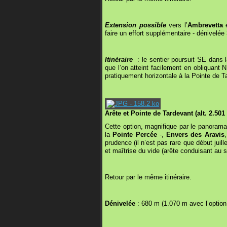
Extension possible
vers l’
Ambrevetta
e
faire un effort supplémentaire - dénivelée
Itinéraire
: le sentier poursuit SE dans 
que l’on atteint facilement en obliquant 
pratiquement horizontale à la Pointe de T
Arête et Pointe de Tardevant (alt. 2.501
Cette option, magnifique par le panoram
la
Pointe Percée
-,
Envers des Aravis
prudence (il n’est pas rare que début juil
et maîtrise du vide (arête conduisant au
Retour par le même itinéraire.
Dénivelée
: 680 m (1.070 m avec l’optio