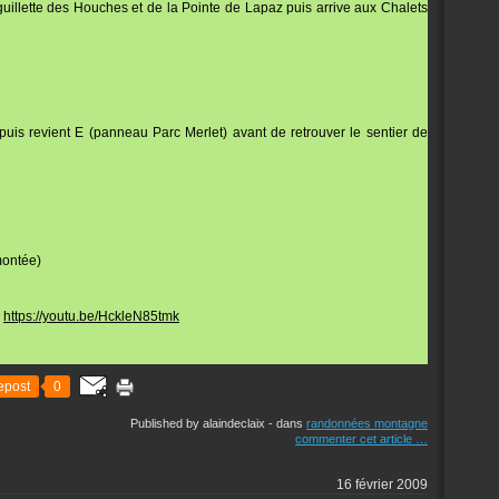
uillette des Houches et de la Pointe de Lapaz puis arrive aux Chalets
W puis revient E (panneau Parc Merlet) avant de retrouver le sentier de
montée)
:
https://youtu.be/HckleN85tmk
epost
0
Published by alaindeclaix
-
dans
randonnées montagne
commenter cet article
…
16 février 2009