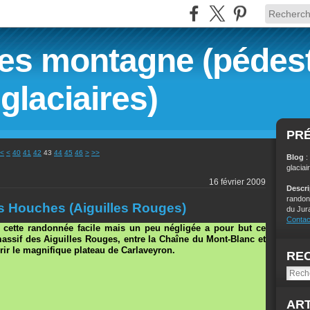
s montagne (pédest
glaciaires)
PR
10
20
30
<
<
40
41
42
43
44
45
46
>
>>
Blog
:
glaciai
16 février 2009
Descr
randon
es Houches (Aiguilles Rouges)
du Jur
Contac
 cette randonnée facile mais un peu négligée a pour but ce
massif des Aiguilles Rouges, entre la Chaîne du Mont-Blanc et
rir le magnifique plateau de Carlaveyron.
RE
ART