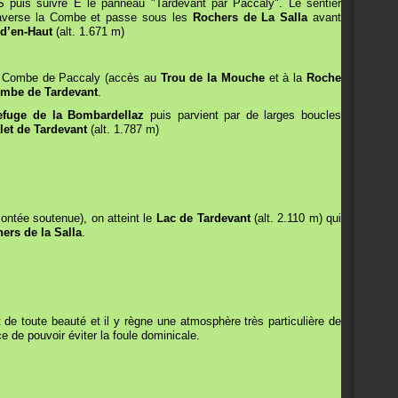
S puis suivre E le panneau "Tardevant par Paccaly". Le sentier
traverse la Combe et passe sous les
Rochers de La Salla
avant
-d’en-Haut
(alt. 1.671 m)
la Combe de Paccaly (accès au
Trou de la Mouche
et à la
Roche
mbe de Tardevant
.
efuge de la Bombardellaz
puis parvient par de larges boucles
let de Tardevant
(alt. 1.787 m)
ontée soutenue), on atteint le
Lac de Tardevant
(alt. 2.110 m) qui
ers de la Salla
.
 de toute beauté et il y règne une atmosphère très particulière de
ce de pouvoir éviter la foule dominicale.