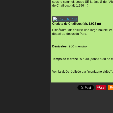
sous le sommet, coupe SE la face S de l’Aig
de Chailloux (alt. 1.996 m)
Chalets de Chailloux (alt. 1.923 m)
L’itinéraire fait ensuite une large boucle 
départ au-desus du Parc.
Dénivelée
: 950 m environ
Temps de marche
: 5 h 30 (dont 3 h 30 de 
Voir la vidéo réalisée par "montagne-vidéo" 
R