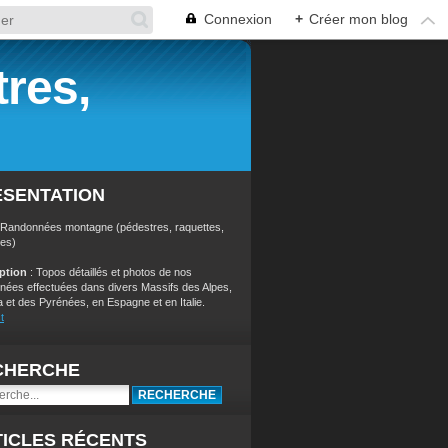
Connexion
+
Créer mon blog
res,
ÉSENTATION
 Randonnées montagne (pédestres, raquettes,
res)
iption
: Topos détaillés et photos de nos
nées effectuées dans divers Massifs des Alpes,
a et des Pyrénées, en Espagne et en Italie.
t
CHERCHE
ICLES RÉCENTS