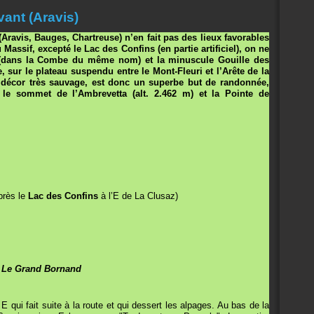
ant (Aravis)
(Aravis, Bauges, Chartreuse) n’en fait pas des lieux favorables
u Massif, excepté le Lac des Confins (en partie artificiel), on ne
t (dans la Combe du même nom) et la minuscule Gouille des
, sur le plateau suspendu entre le Mont-Fleuri et l’Arête de la
 décor très sauvage, est donc un superbe but de randonnée,
s le sommet de l’Ambrevetta (alt. 2.462 m) et la Pointe de
près le
Lac des Confins
à l’E de La Clusaz)
- Le Grand Bornand
 E qui fait suite à la route et qui dessert les alpages. Au bas de la