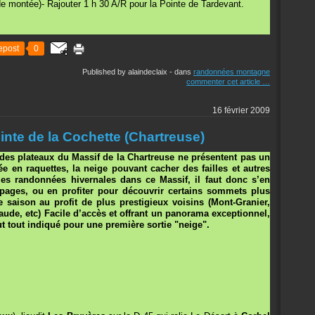
de montée)- Rajouter 1 h 30 A/R pour la Pointe de Tardevant.
epost
0
Published by alaindeclaix
-
dans
randonnées montagne
commenter cet article
…
16 février 2009
nte de la Cochette (Chartreuse)
t des plateaux du Massif de la Chartreuse ne présentent pas un
e en raquettes, la neige pouvant cacher des failles et autres
 les randonnées hivernales dans ce Massif, il faut donc s’en
lpages, ou en profiter pour découvrir certains sommets plus
 saison au profit de plus prestigieux voisins (Mont-Granier,
, etc) Facile d’accès et offrant un panorama exceptionnel,
ut tout indiqué pour une première sortie "neige".