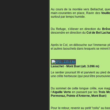
Au cours de la montée vers Bellachat, qu
main-courantes en place, Ravin des
Vouill
surtout par temps humide.
Du Refuge, s’élever en direction du
Brév
descendre en direction du
Col de Bel Lacha
Après le Col, on débouche sur l’immense p
et autres laouchets dans lesquels se mirent
Laouchet - Mont Buet (alt. 3.096 m)
Le sentier poursuit W et parvient au pied de 
une crête herbeuse (qui peut être poursuivie
Du sommet de cette longue crête, vue mag
l’
Aiguille Verte
en passant par les
Trois M
Pormenaz, Pointe d’Anterne, Mont Buet
)
Pour le retour, revenir au petit "collu" au 