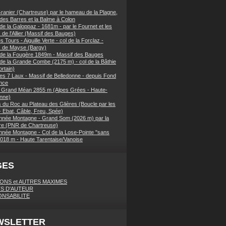
ranier (Chartreuse) par le hameau de la Plagne,
 des Barres et la Balme à Colon
de la Galoppaz - 1681m - par le Fournet et les
 de l'Allier (Massif des Bauges)
 Tours - Aiguille Verte - col de la Forclaz -
s de Mayse (Bargy)
 de la Fougère 1849m - Massif des Bauges
 de la Grande Combe (2175 m) - col de la Bâthie
rtain)
es 7 Laux - Massif de Belledonne - depuis Fond
nce
 Grand Méan 2855 m (Alpes Grées - Haute-
nne)
 du Roc au Plateau des Glières (Boucle par les
- Ebat, Câble, Freu, Spée)
née Montagne - Grand Som (2026 m) par la
e (PNR de Chartreuse)
née Montagne - Col de la Lose-Pointe "sans
018 m - Haute Tarentaise/Vanoise
GES
IONS et AUTRES MAXIMES
S D'AUTEUR
NSABILITE
WSLETTER