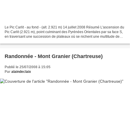
Le Pic Carlit - au fond - (alt. 2.921 m) 14 juillet 2008 Résumé L'ascension du
Pic Carlit (2.921 m), point culminant des Pyrénées Orientales par sa face S,
en traversant une succession de plateaux où se nichent une multitude de
lacs (appelés Estany, étang...
Randonnée - Mont Granier (Chartreuse)
Publié le 25/07/2008 à 15:05
Par
alaindeclaix