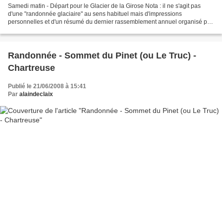
Samedi matin - Départ pour le Glacier de la Girose Nota : il ne s'agit pas
d'une "randonnée glaciaire" au sens habituel mais d'impressions
personnelles et d'un résumé du dernier rassemblement annuel organisé par
la FFME (compte-rendu "officiel" à consulter...
Randonnée - Sommet du Pinet (ou Le Truc) -
Chartreuse
Publié le 21/06/2008 à 15:41
Par
alaindeclaix