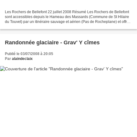
Les Rochers de Bellefont 22 juillet 2008 Résumé Les Rochers de Bellefont
sont accessibles depuis le Hameau des Massards (Commune de St Hilaire
du Touvet) par un itinéraire sauvage et aérien (Pas de Rocheplane) et offrent
une vue sur l'ensemble du Massif...
Randonnée glaciaire - Grav' Y cîmes
Publié le 03/07/2008 à 20:05
Par
alaindeclaix