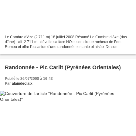
Le Cambre d'Aze (2.711 m) 18 juillet 2008 Résumé Le Cambre d'Aze (dos
d'âne) - alt. 2.711 m - dévoile sa face NO et son cirque rocheux de Font-
Romeu et offre l'occasion d'une randonnée tentante et aisée. De son
sommet la vue porte sur les étangs du littoral...
Randonnée - Pic Carlit (Pyrénées Orientales)
Publié le 26/07/2008 à 16:43
Par
alaindeclaix