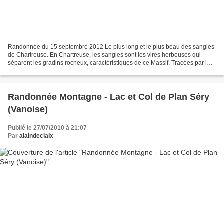
Randonnée du 15 septembre 2012 Le plus long et le plus beau des sangles
de Chartreuse. En Chartreuse, les sangles sont les vires herbeuses qui
séparent les gradins rocheux, caractéristiques de ce Massif. Tracées par les
chamois, les chèvres et les moutons...
Randonnée Montagne - Lac et Col de Plan Séry
(Vanoise)
Publié le 27/07/2010 à 21:07
Par
alaindeclaix