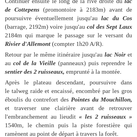
Continuer ensuite le long de la rive droite du
lac
de Cottepens
(promontoire à 2183m) avant de
poursuivre éventuellement jusqu'au
lac du Cos
(barrage, 2192m) voire jusqu'au
col des Sept Laux
2184m qui marque le passage sur le versant du
Rivier d'Allemont
(compter 1h20 A/R).
Retour par le même itinéraire jusqu'au
lac Noir
et
au
col de la Vieille
(panneaux) puis reprendre le
sentier des 2 ruisseaux,
emprunté à la montée.
Après le plateau descendant, poursuivre dans
le talweg raide et encaissé, encombré par les gros
éboulis du contrefort des
Pointes du Mouchillon,
et traverser une clairière avant de retrouver
l'embranchement au lieudit
« les 2 ruisseaux »
1540m, le chemin puis la piste forestière qui
ramènent au point de départ à travers la forêt.