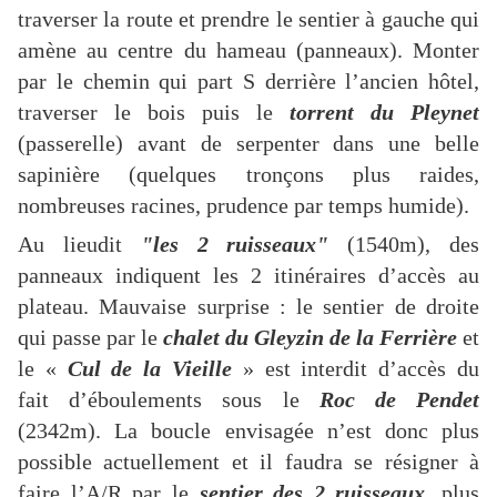
traverser la route et prendre le sentier à gauche qui
amène au centre du hameau (panneaux). Monter
par le chemin qui part S derrière l’ancien hôtel,
traverser le bois puis le
torrent du Pleynet
(passerelle) avant de serpenter dans une belle
sapinière (quelques tronçons plus raides,
nombreuses racines, prudence par temps humide).
Au lieudit
"les 2 ruisseaux"
(1540m), des
panneaux indiquent les 2 itinéraires d’accès au
plateau. Mauvaise surprise : le sentier de droite
qui passe par le
chalet du Gleyzin de la Ferrière
et
le «
Cul de la Vieille
» est interdit d’accès du
fait d’éboulements sous le
Roc de Pendet
(2342m). La boucle envisagée n’est donc plus
possible actuellement et il faudra se résigner à
faire l’A/R par le
sentier des 2 ruisseaux
, plus