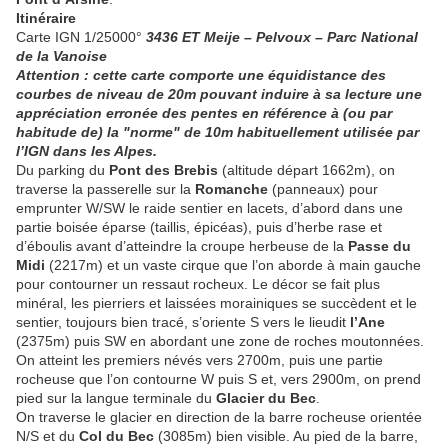
Itinéraire
Carte IGN 1/25000°
3436 ET Meije – Pelvoux – Parc National
de la Vanoise
Attention : cette carte comporte une équidistance des
courbes de niveau de 20m pouvant induire à sa lecture une
appréciation erronée des pentes en référence à (ou par
habitude de) la "norme" de 10m habituellement utilisée par
l’IGN dans les Alpes.
Du parking du
Pont des Brebis
(altitude départ 1662m), on
traverse la passerelle sur la
Romanche
(panneaux) pour
emprunter W/SW le raide sentier en lacets, d’abord dans une
partie boisée éparse (taillis, épicéas), puis d’herbe rase et
d’éboulis avant d’atteindre la croupe herbeuse de la
Passe du
Midi
(2217m) et un vaste cirque que l’on aborde à main gauche
pour contourner un ressaut rocheux. Le décor se fait plus
minéral, les pierriers et laissées morainiques se succèdent et le
sentier, toujours bien tracé, s’oriente S vers le lieudit
l’Ane
(2375m) puis SW en abordant une zone de roches moutonnées.
On atteint les premiers névés vers 2700m, puis une partie
rocheuse que l’on contourne W puis S et, vers 2900m, on prend
pied sur la langue terminale du
Glacier du Bec
.
On traverse le glacier en direction de la barre rocheuse orientée
N/S et du
Col du Bec
(3085m) bien visible. Au pied de la barre,