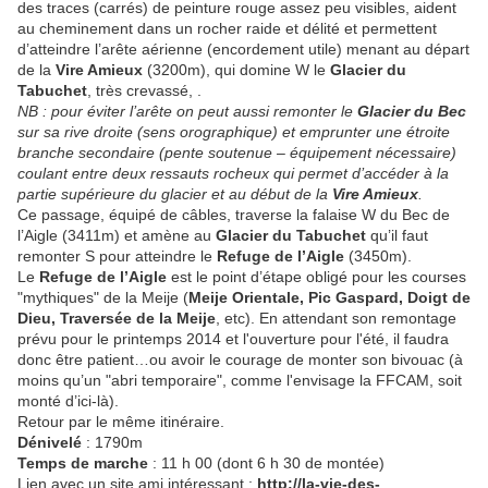
des traces (carrés) de peinture rouge assez peu visibles, aident
au cheminement dans un rocher raide et délité et permettent
d’atteindre l’arête aérienne (encordement utile) menant au départ
de la
Vire Amieux
(3200m), qui domine W le
Glacier du
Tabuchet
, très crevassé, .
NB : pour éviter l’arête on peut aussi remonter le
Glacier du Bec
sur sa rive droite (sens orographique) et emprunter une étroite
branche secondaire (pente soutenue – équipement nécessaire)
coulant entre deux ressauts rocheux qui permet d’accéder à la
partie supérieure du glacier et au début de la
Vire Amieux
.
Ce passage, équipé de câbles, traverse la falaise W du Bec de
l’Aigle (3411m) et amène au
Glacier du Tabuchet
qu’il faut
remonter S pour atteindre le
Refuge de l’Aigle
(3450m).
Le
Refuge de l’Aigle
est le point d’étape obligé pour les courses
"mythiques" de la Meije (
Meije Orientale, Pic Gaspard, Doigt de
Dieu, Traversée de la Meije
, etc). En attendant son remontage
prévu pour le printemps 2014 et l'ouverture pour l'été, il faudra
donc être patient…ou avoir le courage de monter son bivouac (à
moins qu’un "abri temporaire", comme l'envisage la FFCAM, soit
monté d’ici-là).
Retour par le même itinéraire.
Dénivelé
: 1790m
Temps de marche
: 11 h 00 (dont 6 h 30 de montée)
Lien avec un site ami intéressant :
http://la-vie-des-