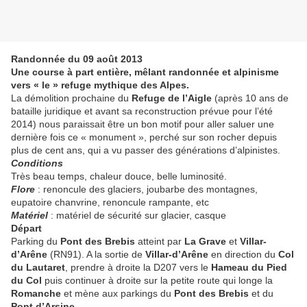
Randonnée du 09 août 2013
Une course à part entière, mêlant randonnée et alpinisme
vers « le » refuge mythique des Alpes.
La démolition prochaine du
Refuge de l’Aigle
(après 10 ans de
bataille juridique et avant sa reconstruction prévue pour l’été
2014) nous paraissait être un bon motif pour aller saluer une
dernière fois ce « monument », perché sur son rocher depuis
plus de cent ans, qui a vu passer des générations d’alpinistes.
Conditions
Très beau temps, chaleur douce, belle luminosité.
Flore
: renoncule des glaciers, joubarbe des montagnes,
eupatoire chanvrine, renoncule rampante, etc
Matériel
: matériel de sécurité sur glacier, casque
Départ
Parking du
Pont des Brebis
atteint par
La Grave
et
Villar-
d’Arêne
(RN91). A la sortie de
Villar-d’Arêne
en direction du
Col
du Lautaret
, prendre à droite la D207 vers le
Hameau du Pied
du Col
puis continuer à droite sur la petite route qui longe la
Romanche
et mène aux parkings du
Pont des Brebis
et du
Pont d’Arsine
.