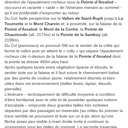
direction de l’épaulement rocheux sous la
Pointe d’Arcalod
–
raccourci et variante « raide » de l'itinéraire menant au sommet -
qu’il est préférable d’emprunter au retour.
Du Col, belle perspective sur le
Vallon de Saint-Ruph
jusqu’à
La
Tournette
et le
Mont Charvin
et, à proximité, sur la falaise de la
Pointe d’Arcalod
, le
Mont de la Coche
, la
Pointe de
Chaurionde
(alt. 2173m) et la
Pointe de la Sambuy
(alt.
2198m).
Du Col (panneaux) on poursuit SW sur le sentier de la crête qui
ferme le vallon puis on atteint le « collu » qui sépare l’épaulement
rocheux cité ci-dessus de la falaise de la
Pointe d’Arcalod
dont
la pointe se dresse 450m plus haut.
Après quelques lacets entre végétation éparse et éboulis, le
sentier bute sur la falaise et il faut suivre le cheminement balisé
par des points de couleur jaune, relativement discrets et bien
utiles dans cet environnement (dalles lisses, lapiaz, éboulis,
pierraille).
L’itinéraire – techniquement de difficulté moyenne à condition
d’être familiarisé avec le vide et de posséder quelques notions
d’escalade – emprunte deux grandes failles très inclinées
séparées par des passages en traversée (au milieu du premier la
trace semble se poursuivre et bute sur un à-pic alors qu’une
flèche assez peu visible à main droite invite à continuer la
progression sous les dalles du sommet. La seconde traversée