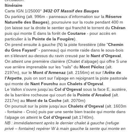
Itinéraire
Carte IGN 1/25000°
3432 OT Massif des Bauges
Du parking (alt. 996m - panneaux d’information sur la
Réserve
Naturelle des Bauges
), poursuivre sur la route pendant 400 m
(on laisse sur la droite le sentier qui franchit le torrent du
Chéran
puis qui monte E dans la forêt de
Coutarse
- pour accès en
particulier à la
Pointe de la Fougère
).
On prend ensuite à gauche (N) la piste forestière (dite "
Chemin
du Gros Fayard
" - panneau) qui monte raide dans le sous-bois
en s’élevant au-dessus du ravin creusé par le
Nant d’Orgeval
.
On atteint une première clairière (Chalet d’alpage) qui offre S une
vue arrière imprenable sur les "rails" du
Mont Pécloz
(alt.
2197m), sur le
Mont d’Armenaz
(alt. 2156m) et sur l’
Arête de
l’Arpette
, puis on sort sur l’alpage en rejoignant la piste pastorale
qui monte de
Nant Fourchu
aux
Chalets d’Orgeval
.
Le Vallon s’ouvre jusqu’au
Col d’Orgeval
sous la face E, austère,
de la barrière rocheuse qui court de la
Pointe d’Arcalod
(alt.
2217m) au
Mont de la Coche
(alt. 2070m)
On poursuit sur la piste jusqu’aux
Chalets d’Orgeval
(alt. 1603m
- fontaine - Croix) puis par une sente bien tracée qui monte dans
l’alpage on atteint le
Col d’Orgeval
(alt.1740m).
NB : immédiatement après le dernier chalet à gauche (refuge
privé – fontaine) repérer W à main gauche la sente qui monte en