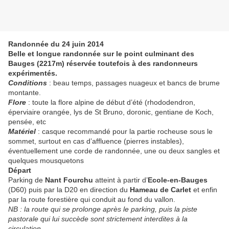
Randonnée du 24 juin 2014
Belle et longue randonnée
sur le point culminant des
Bauges (2217m) réservée toutefois à des randonneurs
expérimentés.
Conditions
: beau temps, passages nuageux et bancs de brume
montante.
Flore
: toute la flore alpine de début d’été (rhododendron,
éperviaire orangée, lys de St Bruno, doronic, gentiane de Koch,
pensée, etc
Matériel
: casque recommandé pour la partie rocheuse sous le
sommet, surtout en cas d’affluence (pierres instables),
éventuellement une corde de randonnée, une ou deux sangles et
quelques mousquetons
Départ
Parking de
Nant Fourchu
atteint à partir d’
Ecole-en-Bauges
(D60) puis par la D20 en direction du
Hameau de Carlet
et enfin
par la route forestière qui conduit au fond du vallon.
NB : la route qui se prolonge après le parking, puis la piste
pastorale qui lui succède sont strictement interdites à la
circulation.