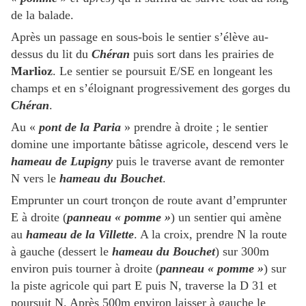
de la balade.
Après un passage en sous-bois le sentier s’élève au-
dessus du lit du
Chéran
puis sort dans les prairies de
Marlioz
. Le sentier se poursuit E/SE en longeant les
champs et en s’éloignant progressivement des gorges du
Chéran
.
Au «
pont de la Paria
» prendre à droite ; le sentier
domine une importante bâtisse agricole, descend vers le
hameau de Lupigny
puis le traverse avant de remonter
N vers le
hameau du Bouchet
.
Emprunter un court tronçon de route avant d’emprunter
E à droite (
panneau « pomme »
) un sentier qui amène
au
hameau de la Villette
. A la croix, prendre N la route
à gauche (dessert le
hameau du Bouchet
) sur 300m
environ puis tourner à droite (
panneau « pomme »
) sur
la piste agricole qui part E puis N, traverse la D 31 et
poursuit N. Après 500m environ laisser à gauche le