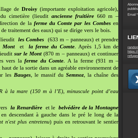
Abonne
llage de
Droisy
(importante exploitation agricole),
publiés
Email
du cimetière (lieudit
ancienne fruitière
660 m –
direction de la
ferme du Comte par les Combes
en
n de traitement des eaux) qui se dirige vers le bois.
LIE
e lieudit
les Combes
(633 m – panneaux) et prendre
e Mont
et
la ferme du Comte
. Après 1,5 km de
randon
https:/
lieudit
sur le Mont
(870 m – panneaux) et continuer
refuge
ges vers la
ferme du Comte
. A la ferme (931 m –
t haut de la sortie dans un agréable environnement de
ur les
Bauges
, le massif du
Semnoz
, la chaîne des
/R à la mare (150 m à l’E), minuscule point d’eau
 vers
la Renardière
et le
belvédère de la Montagne
n descendant à gauche dans le pré le long de la
nt n'est plus entretenu
) puis en retrouvant le sentier