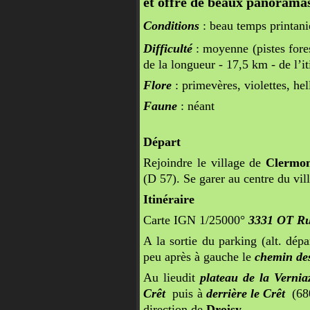
et offre de beaux panoramas
Conditions
: beau temps printani
Difficulté
: moyenne (pistes fores
de la longueur - 17,5 km - de l’it
Flore
: primevères, violettes, hell
Faune
: néant
Départ
Rejoindre le village de
Clermon
(D 57). Se garer au centre du vil
Itinéraire
Carte IGN 1/25000°
3331 OT Ru
A la sortie du parking (alt. dép
peu après à gauche le
chemin de
Au lieudit
plateau de la Vernia
Crêt
puis à
derrière le Crêt
(680
direction de
Droisy
.