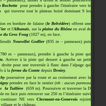
– panneaux), laisser à droite le sentier poursuivre
la Rochette
pour prendre à gauche l'itinéraire vers le
s
qui traverse tout le plateau boisé dominant S les
tion en bordure de falaise (
le Belvédère
) offrent une
Fier
et l'
Albanais
, sur la
plaine du Rhône
en aval de
e du Gros Foug
(1027 m), en face.
 lieudit
Nouvellet Godlier
(835 m – panneaux) puis
780 m – panneaux), prendre à gauche la piste qui
e.
Arriver à la piste qui dessert à gauche un petit
n droite pour une traversée à flanc dans l’alpage qui
ès à la
ferme du Comte
depuis
Droisy
.
chy
poursuivre par la route et au croisement avec la
igny
prendre en face le sentier
(nb : aucun panneau
 de
la Tuilière
(659 m). Poursuivre et traverser la D
e en face puis retrouver sur 250 m l’itinéraire suivi
, continuer NE vers
Clermont-en-Genevois
rejoint
village et le château.