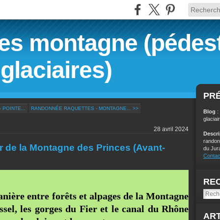
s montagne (pédest
glaciaires)
PR
POINTE...
RANDONNÉE RAQUETTES - MONTAGNE... >>
Blog
:
glaciai
28 avril 2024
Descr
randon
 de la Montagne des Princes (Avant-
du Jur
Contac
RE
anière entre forêts et alpages de la Montagne
sel, les gorges du Fier et le canal du Rhône
ART