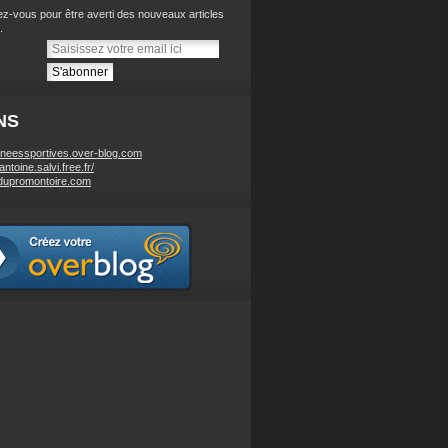
z-vous pour être averti des nouveaux articles
.
NS
neessportives.over-blog.com
/antoine.salvi.free.fr/
dupromontoire.com