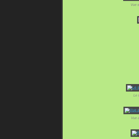
Vue s
Le s
Vue a