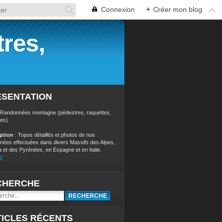
Connexion
+
Créer mon blog
res,
ÉSENTATION
 Randonnées montagne (pédestres, raquettes,
res)
iption
: Topos détaillés et photos de nos
nées effectuées dans divers Massifs des Alpes,
a et des Pyrénées, en Espagne et en Italie.
t
CHERCHE
ICLES RÉCENTS