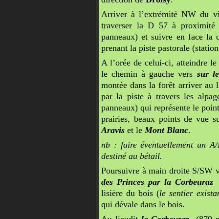
Arriver à l’extrémité NW du vi
traverser la D 57 à proximité 
panneaux) et suivre en face la 
prenant la piste pastorale (statio
A l’orée de celui-ci, atteindre l
le chemin à gauche vers
sur l
montée dans la forêt arriver au 
par la piste à travers les alpa
panneaux) qui représente le poin
prairies, beaux points de vue s
Aravis
et le
Mont Blanc
.
nb : faire éventuellement un A
destiné au bétail.
Poursuivre à main droite S/SW
des Princes par la Corbeuraz
e
lisière du bois (
le sentier exista
qui dévale dans le bois.