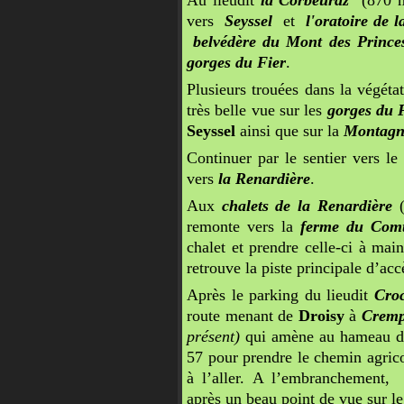
Au lieudit
la Corbeuraz
(870 m 
vers
Seyssel
et
l'oratoire de 
belvédère du Mont des Prince
gorges du Fier
.
Plusieurs trouées dans la végéta
très belle vue sur les
gorges du 
Seyssel
ainsi que sur la
Montagn
Continuer par le sentier vers le
vers
la Renardière
.
Aux
chalets de la Renardière
(
remonte vers la
ferme du Comt
chalet et prendre celle-ci à mai
retrouve la piste principale d’acc
Après le parking du lieudit
Cro
route menant de
Droisy
à
Cremp
présent)
qui amène au hameau
57 pour prendre le chemin agricol
à l’aller. A l’embranchement
après un beau point de vue sur le 