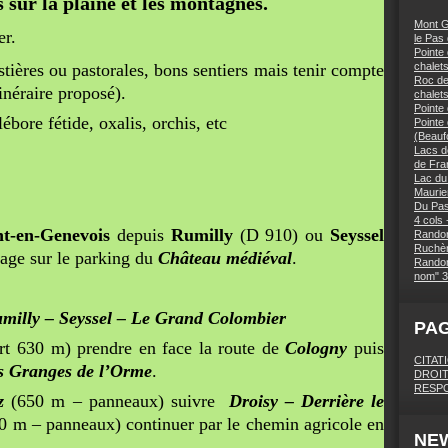
 sur la plaine et les montagnes.
Mont G
er.
le Pas
Pointe 
tières ou pastorales, bons sentiers mais tenir compte
chalets
Roc des
inéraire proposé).
chalet
Pointe
ébore fétide, oxalis, orchis, etc
Pointe
(Beaufo
Lacs d
de Fra
Lac du
Maurie
Du Pas
4 cols 
t-en-Genevois
depuis
Rumilly
(D 910)
ou
Seyssel
Randon
Ruchèr
lage sur le parking du
Château médiéval
.
Randon
nom" 3
milly – Seyssel – Le Grand Colombier
PA
art 630 m) prendre en face la route de
Cologny
puis
CITAT
s Granges de l’Orme
.
DROIT
RESPO
z
(650 m – panneaux) suivre
Droisy – Derrière le
 m – panneaux) continuer par le chemin agricole en
NE