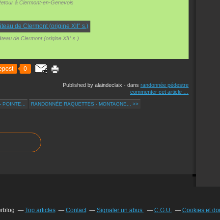
etour à Clermont-en-Genevois
teau de Clermont (origine XII° s.)
epost
0
Published by alaindeclaix
-
dans
randonnée pédestre
commenter cet article
…
POINTE...
RANDONNÉE RAQUETTES - MONTAGNE... >>
erblog
Top articles
Contact
Signaler un abus
C.G.U.
Cookies et do