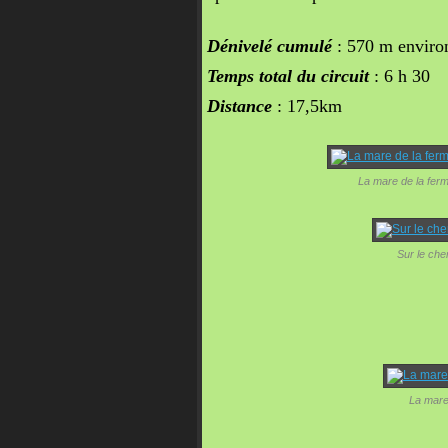
Dénivelé cumulé
: 570 m enviro
Temps total du circuit
: 6 h 30
Distance
: 17,5km
La mare de la ferm
Sur le ch
La mare