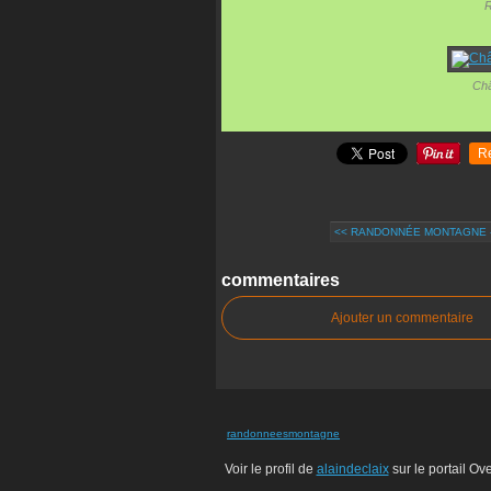
R
Châ
R
<< RANDONNÉE MONTAGNE - 
commentaires
Ajouter un commentaire
randonneesmontagne
Voir le profil de
alaindeclaix
sur le portail Ov