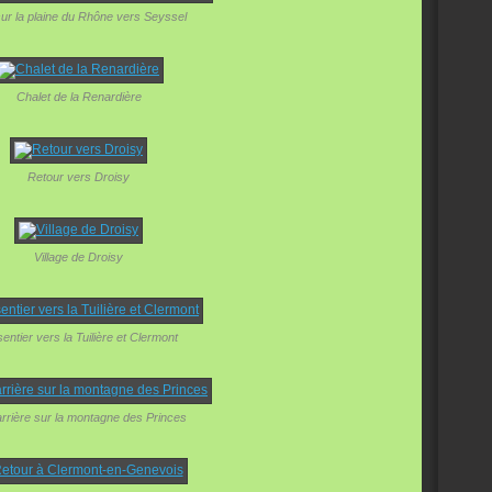
ur la plaine du Rhône vers Seyssel
Chalet de la Renardière
Retour vers Droisy
Village de Droisy
entier vers la Tuilière et Clermont
rrière sur la montagne des Princes