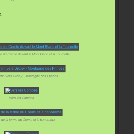
n
e du Comte devant le Mont Blanc et la Tournette
emin vers Droisy - Montagne des Princes
Vers les Combes
 de la ferme du Comte et le panorama