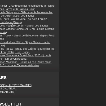
ranier (Chartreuse) par le hameau de la Plagne,
 des Barres et la Balme à Colon
de la Galoppaz - 1681m - par le Fournet et les
 de l'Allier (Massif des Bauges)
 Tours - Aiguille Verte - col de la Forclaz -
s de Mayse (Bargy)
 de la Fougère 1849m - Massif des Bauges
 de la Grande Combe (2175 m) - col de la Bâthie
rtain)
es 7 Laux - Massif de Belledonne - depuis Fond
nce
 Grand Méan 2855 m (Alpes Grées - Haute-
nne)
 du Roc au Plateau des Glières (Boucle par les
- Ebat, Câble, Freu, Spée)
née Montagne - Grand Som (2026 m) par la
e (PNR de Chartreuse)
née Montagne - Col de la Lose-Pointe "sans
018 m - Haute Tarentaise/Vanoise
GES
IONS et AUTRES MAXIMES
S D'AUTEUR
NSABILITE
WSLETTER