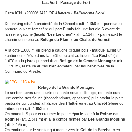
Lac Vert - Passage du Fort
Carte IGN 1/25000°
3433 OT Allevard - Belledonne Nord
Du parking situé à proximité de la Chapelle (alt. 1.350 m - panneaux)
prendre la piste forestière qui part E puis fait une boucle S avant de
laisser à gauche (lieudit
"Les Lanches"
- alt. 1.514 m - panneaux) le
chemin qui mène au
Refuge du Plan
et au
Chalet du Verneil
.
A la cote 1.600 m on prend à gauche (piquet bois - marque jaune) un
sentier qui s’élève dans la forêt et rejoint au lieudit
"La Roche"
(alt.
1.670 m) la piste qui conduit au
Refuge de la Grande Montagne
(alt.
1.720 m), restauré et très bien entretenu par les bénévoles de la
Commune de
Presle
.
Refuge de la Grande Montagne
Le sentier, après une courte descente sous le Refuge, remonte dans
une combe très fleurie (rhododendrons, gentianes) puis atteint la piste
pastorale qui conduit à l’alpage des
Plattières
et au Chalet-Refuge du
même nom (alt. 1.853 m)
On poursuit S pour contourner la petite épaule face à la
Pointe de
Rognier
(alt. 2.341 m) et à la combe fermée par
Les Grands Moulins
(alt. 2.495 m)
On continue sur le sentier qui monte vers le
Col de la Perche
, bien