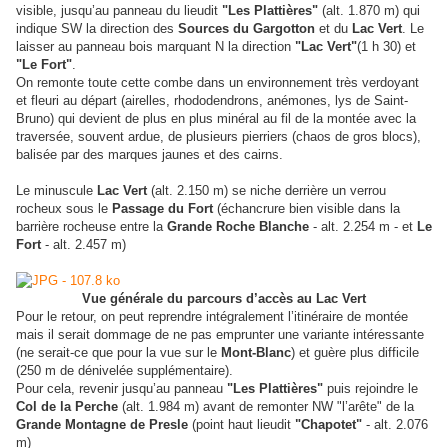
visible, jusqu’au panneau du lieudit
"Les Plattières"
(alt. 1.870 m) qui
indique SW la direction des
Sources du Gargotton
et du
Lac Vert
. Le
laisser au panneau bois marquant N la direction
"Lac Vert"
(1 h 30) et
"Le Fort"
.
On remonte toute cette combe dans un environnement très verdoyant
et fleuri au départ (airelles, rhododendrons, anémones, lys de Saint-
Bruno) qui devient de plus en plus minéral au fil de la montée avec la
traversée, souvent ardue, de plusieurs pierriers (chaos de gros blocs),
balisée par des marques jaunes et des cairns.
Le minuscule
Lac Vert
(alt. 2.150 m) se niche derrière un verrou
rocheux sous le
Passage du Fort
(échancrure bien visible dans la
barrière rocheuse entre la
Grande Roche Blanche
- alt. 2.254 m - et
Le
Fort
- alt. 2.457 m)
Vue générale du parcours d’accès au Lac Vert
Pour le retour, on peut reprendre intégralement l’itinéraire de montée
mais il serait dommage de ne pas emprunter une variante intéressante
(ne serait-ce que pour la vue sur le
Mont-Blanc
) et guère plus difficile
(250 m de dénivelée supplémentaire).
Pour cela, revenir jusqu’au panneau
"Les Plattières"
puis rejoindre le
Col de la Perche
(alt. 1.984 m) avant de remonter NW "l’arête" de la
Grande Montagne de Presle
(point haut lieudit
"Chapotet"
- alt. 2.076
m)