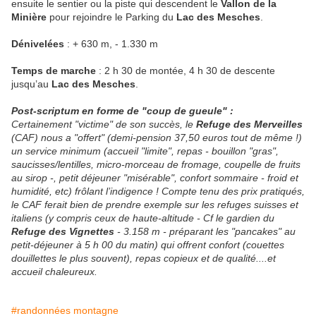
ensuite le sentier ou la piste qui descendent le
Vallon de la
Minière
pour rejoindre le Parking du
Lac des Mesches
.
Dénivelées
: + 630 m, - 1.330 m
Temps de marche
: 2 h 30 de montée, 4 h 30 de descente
jusqu’au
Lac des Mesches
.
Post-scriptum en forme de "coup de gueule" :
Certainement "victime" de son succès, le
Refuge des Merveilles
(CAF) nous a "offert" (demi-pension 37,50 euros tout de même !)
un service minimum (accueil "limite", repas - bouillon "gras",
saucisses/lentilles, micro-morceau de fromage, coupelle de fruits
au sirop -, petit déjeuner "misérable", confort sommaire - froid et
humidité, etc) frôlant l’indigence ! Compte tenu des prix pratiqués,
le CAF ferait bien de prendre exemple sur les refuges suisses et
italiens (y compris ceux de haute-altitude - Cf le gardien du
Refuge des Vignettes
- 3.158 m - préparant les "pancakes" au
petit-déjeuner à 5 h 00 du matin) qui offrent confort (couettes
douillettes le plus souvent), repas copieux et de qualité....et
accueil chaleureux.
#randonnées montagne