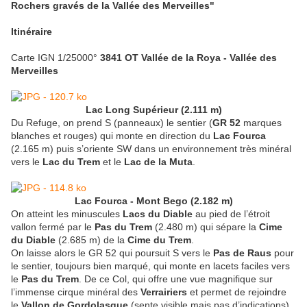
Rochers gravés de la Vallée des Merveilles"
Itinéraire
Carte IGN 1/25000°
3841 OT Vallée de la Roya - Vallée des
Merveilles
Lac Long Supérieur (2.111 m)
Du Refuge, on prend S (panneaux) le sentier (
GR 52
marques
blanches et rouges) qui monte en direction du
Lac Fourca
(2.165 m) puis s’oriente SW dans un environnement très minéral
vers le
Lac du Trem
et le
Lac de la Muta
.
Lac Fourca - Mont Bego (2.182 m)
On atteint les minuscules
Lacs du Diable
au pied de l’étroit
vallon fermé par le
Pas du Trem
(2.480 m) qui sépare la
Cime
du Diable
(2.685 m) de la
Cime du Trem
.
On laisse alors le GR 52 qui poursuit S vers le
Pas de Raus
pour
le sentier, toujours bien marqué, qui monte en lacets faciles vers
le
Pas du Trem
. De ce Col, qui offre une vue magnifique sur
l’immense cirque minéral des
Verrairiers
et permet de rejoindre
le
Vallon de Gordolasque
(sente visible mais pas d’indications),