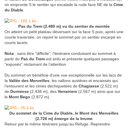
on emprunte S le sentier qui escalade la rude face NE de la
Cime
du Diable
.
Pas du Trem (2.480 m) vu du sentier de montée
On atteint un petit plateau déversant sur la face S puis, après une
courte traversée, on rejoint le sommet par un sentier escarpé en
courts lacets.
Nota
: sans être "difficile", l’itinéraire conduisant au sommet à
partir du
Pas du Trem
est ardu et présente quelques passages
"exposés" réclamant de l’attention.
Du sommet on bénéficie d’une vue exceptionnelle sur les lacs de
la
Vallée des Merveilles
, les vallons austères et encaissés qui
l’entourent et les cimes déchiquetées de
Chagiasse
(2.521 m)
de
Durmiose
(2.438 m), des
Verrairiers
(2.567 m) ainsi que sur
le
Mont Bego
(2.872 m).
Du sommet de la Cime du Diable, le Mont des Merveilles
(2.726 m) émerge de la brume
Retour par le même itinéraire jusqu’au Refuge. Reprendre