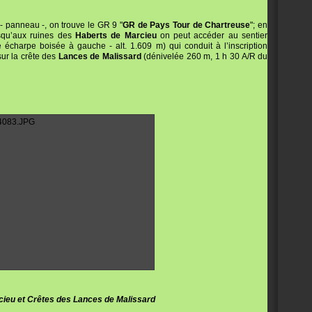
 panneau -, on trouve le GR 9 "
GR de Pays Tour de Chartreuse
"; en
usqu’aux ruines des
Haberts de Marcieu
on peut accéder au sentier
charpe boisée à gauche - alt. 1.609 m) qui conduit à l’inscription
 sur la crête des
Lances de Malissard
(dénivelée 260 m, 1 h 30 A/R du
cieu et Crêtes des Lances de Malissard