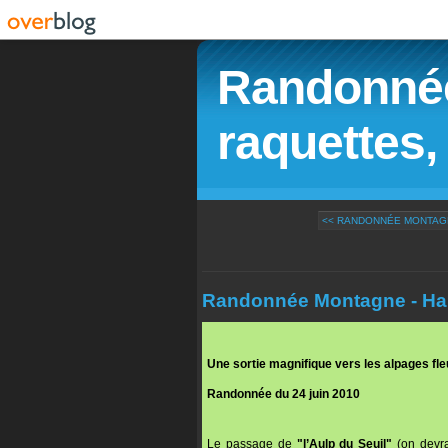
Randonnée
raquettes, 
<< RANDONNÉE MONTAGNE
Randonnée Montagne - Habe
Une sortie magnifique vers les alpages fl
Randonnée du 24 juin 2010
Le passage de
"l’Aulp du Seuil"
(on devrai