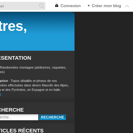
Connexion
+
Créer mon blog
res,
ÉSENTATION
 Randonnées montagne (pédestres, raquettes,
res)
iption
: Topos détaillés et photos de nos
nées effectuées dans divers Massifs des Alpes,
a et des Pyrénées, en Espagne et en Italie.
t
CHERCHE
ICLES RÉCENTS