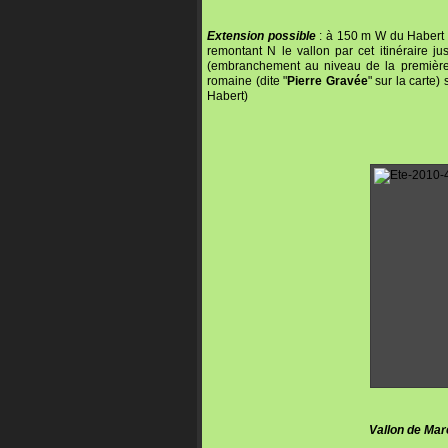
Extension possible
: à 150 m W du Habert -
remontant N le vallon par cet itinéraire j
(embranchement au niveau de la première é
romaine (dite "
Pierre Gravée
" sur la carte)
Habert)
Vallon de Mar