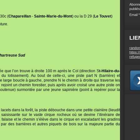
Abonne
publiés
Email
 30c (
Chapareillan
-
Sainte-Marie-du-Mont
) ou la D 29 (
Le Touvet
)
ture.
LIE
randon
https:/
Chartreuse Sud
refuge
e que l’on trouve à droite 100 m après le Col (direction S
t-Hilaire-du-
u lotissement). Au bout de celle-ci, une piste part N (barrière) et
e large boucle à gauche, prendre N le chemin à droite qui traverse les
rejoint un chemin forestier, puis après avoir croisé une autre piste on
soutenue) surmontée par une jeune sapinière (point à repérer pour la
cets dans la forêt, la piste débouche dans une petite clairière (lieudit
 saisissante sur le vaste cirque rocheux où se devine l’itinéraire de
falaise et le chemin s’élève dans le cirque en escaladant les gradins
 par des barrières et autres piquets de bois sur la majeure partie du