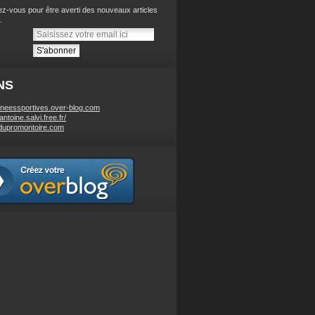
z-vous pour être averti des nouveaux articles
.
NS
neessportives.over-blog.com
/antoine.salvi.free.fr/
dupromontoire.com