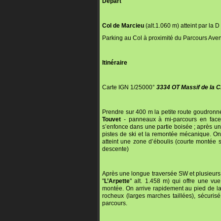
Départ
Col de Marcieu
(alt.1.060 m) atteint par la D
Parking au Col à proximité du Parcours Aven
Itinéraire
Carte IGN 1/25000°
3334 OT Massif de la 
Prendre sur 400 m la petite route goudronné
Touvet
- panneaux à mi-parcours en face d
s’enfonce dans une partie boisée ; après un
pistes de ski et la remontée mécanique. On 
atteint une zone d’éboulis (courte montée 
descente)
Après une longue traversée SW et plusieurs la
"
L’Arpette
" alt. 1.458 m) qui offre une vue
montée. On arrive rapidement au pied de la 
rocheux (larges marches taillées), sécurisé
parcours.