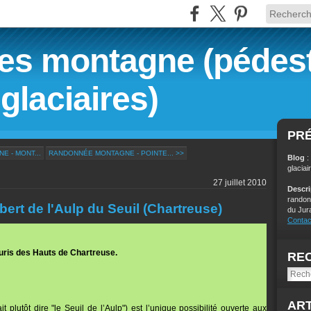
s montagne (pédest
glaciaires)
PR
 - MONT...
RANDONNÉE MONTAGNE - POINTE... >>
Blog
:
glaciai
27 juillet 2010
Descr
randon
rt de l'Aulp du Seuil (Chartreuse)
du Jur
Contac
euris des Hauts de Chartreuse.
RE
ART
t plutôt dire "le Seuil de l’Aulp") est l’unique possibilité ouverte aux