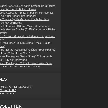
ranier (Chartreuse) par le hameau de la Plagne,
 des Barres et la Balme à Colon
de la Galoppaz - 1681m - par le Fournet et les
 de l'Allier (Massif des Bauges)
 Tours - Aiguille Verte - col de la Forclaz -
s de Mayse (Bargy)
 de la Fougère 1849m - Massif des Bauges
 de la Grande Combe (2175 m) - col de la Bâthie
rtain)
es 7 Laux - Massif de Belledonne - depuis Fond
nce
 Grand Méan 2855 m (Alpes Grées - Haute-
nne)
 du Roc au Plateau des Glières (Boucle par les
- Ebat, Câble, Freu, Spée)
née Montagne - Grand Som (2026 m) par la
e (PNR de Chartreuse)
née Montagne - Col de la Lose-Pointe "sans
018 m - Haute Tarentaise/Vanoise
GES
IONS et AUTRES MAXIMES
S D'AUTEUR
NSABILITE
WSLETTER