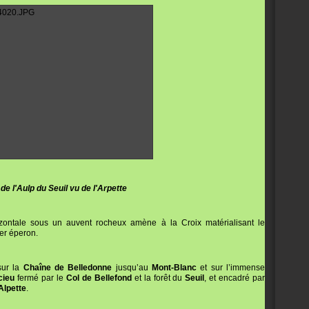
de l'Aulp du Seuil vu de l'Arpette
zontale sous un auvent rocheux amène à la Croix matérialisant le
er éperon.
sur la
Chaîne
de Belledonne
jusqu’au
Mont-Blanc
et sur l’immense
cieu
fermé par le
Col de Bellefond
et la forêt du
Seuil
, et encadré par
Alpette
.