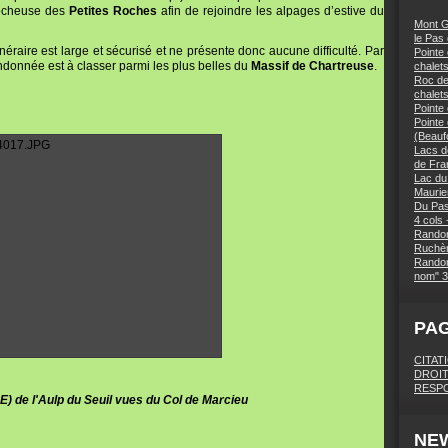
 rocheuse des
Petites Roches
afin de rejoindre les alpages d’estive du
Mont G
le Pas
inéraire est large et sécurisé et ne présente donc aucune difficulté. Par
Pointe 
andonnée est à classer parmi les plus belles du
Massif de Chartreuse
.
chalets
Roc des
chalet
Pointe
Pointe
(Beaufo
Lacs d
de Fra
Lac du
Maurie
Du Pas
4 cols 
Randon
Ruchèr
Randon
nom" 3
PA
CITAT
DROIT
RESPO
 E) de l'Aulp du Seuil vues du Col de Marcieu
NE