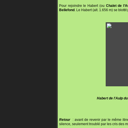
Pour rejoindre le Habert (ou
Chalet de l’A
Bellefond
. Le Habert (alt. 1.656 m) se blott
Habert de l'Aulp du
Retour
: avant de revenir par le même itiné
silence, seulement troublé par les cris des 