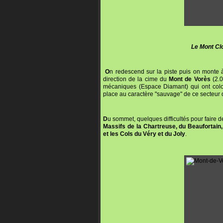
Le Mont Cl
O
n redescend sur la piste puis on monte à
direction de la cime du
Mont de Vorès
(2.0
mécaniques (Espace Diamant) qui ont colo
place au caractère "sauvage" de ce secteur 
D
u sommet, quelques difficultés pour faire 
Massifs de la Chartreuse, du Beaufortain,
et les Cols du Véry et du Joly
.