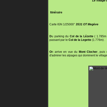
Le Village
Itinéraire
Carte IGN 1/25000°
3531 OT Megève
D
u parking du
Col de la Lézette
( 1.785m 
passant par le
Col de la Legette
(1.776m) .
O
n arrive en vue du
Mont Clocher
, puis
d'admirer les alpages qui dominent le villa