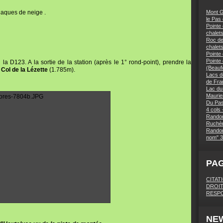
laques de neige .
Mont G
le Pas
Pointe 
chalets
Roc des
chalet
Pointe
Pointe
la D123. A la sortie de la station (après le 1° rond-point), prendre la
(Beaufo
u
Col de la Lézette
(1.785m).
Lacs d
de Fra
Lac du
Maurie
Du Pas
4 cols 
Randon
Ruchèr
Randon
nom" 3
PA
CITAT
DROIT
RESPO
NE