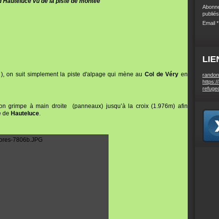
 d'Hauteluce vu de la piste de montée
Abonne
publiés
Email
LIE
), on suit simplement la piste d'alpage qui mène au
Col de Véry
en
randon
https:/
refuge
 on grimpe à main droite (panneaux) jusqu’à la croix (1.976m) afin
ge de
Hauteluce
.