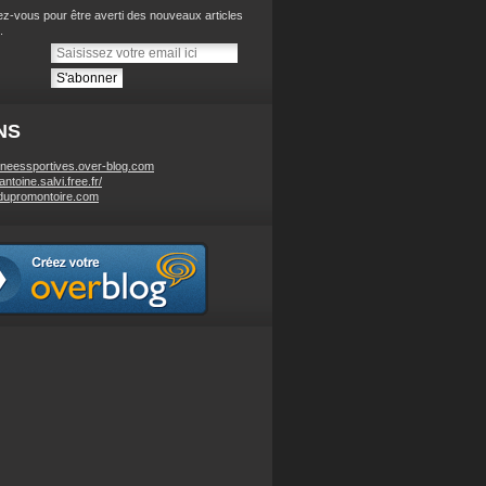
z-vous pour être averti des nouveaux articles
.
NS
neessportives.over-blog.com
/antoine.salvi.free.fr/
dupromontoire.com