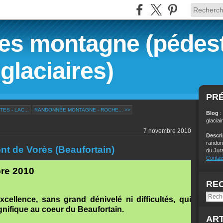
s montagne (pédest
glaciaires)
PR
S - LAC...
RANDONNÉE MONTAGNE - ROCHE... >>
Blog
:
glaciai
7 novembre 2010
Descr
randon
t de Vorès (Beaufortain)
du Jur
Contac
re 2010
RE
cellence, sans grand dénivelé ni difficultés, qui
nifique au coeur du Beaufortain.
ART