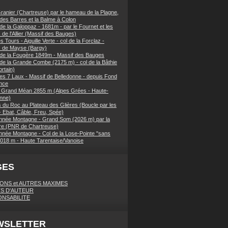
ranier (Chartreuse) par le hameau de la Plagne,
 des Barres et la Balme à Colon
de la Galoppaz - 1681m - par le Fournet et les
 de l'Allier (Massif des Bauges)
 Tours - Aiguille Verte - col de la Forclaz -
s de Mayse (Bargy)
 de la Fougère 1849m - Massif des Bauges
 de la Grande Combe (2175 m) - col de la Bâthie
rtain)
es 7 Laux - Massif de Belledonne - depuis Fond
nce
 Grand Méan 2855 m (Alpes Grées - Haute-
nne)
 du Roc au Plateau des Glières (Boucle par les
- Ebat, Câble, Freu, Spée)
née Montagne - Grand Som (2026 m) par la
e (PNR de Chartreuse)
née Montagne - Col de la Lose-Pointe "sans
018 m - Haute Tarentaise/Vanoise
GES
IONS et AUTRES MAXIMES
S D'AUTEUR
NSABILITE
WSLETTER