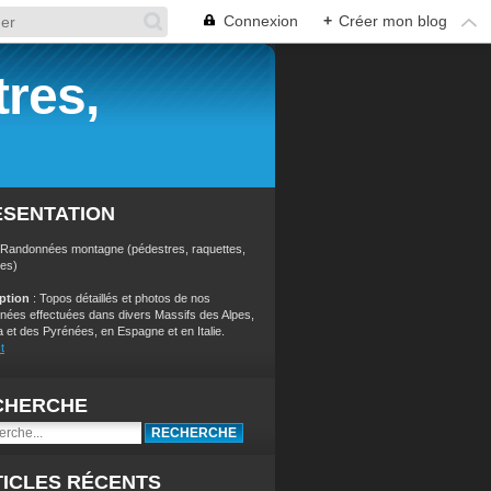
Connexion
+
Créer mon blog
res,
ÉSENTATION
 Randonnées montagne (pédestres, raquettes,
res)
iption
: Topos détaillés et photos de nos
nées effectuées dans divers Massifs des Alpes,
a et des Pyrénées, en Espagne et en Italie.
t
CHERCHE
ICLES RÉCENTS