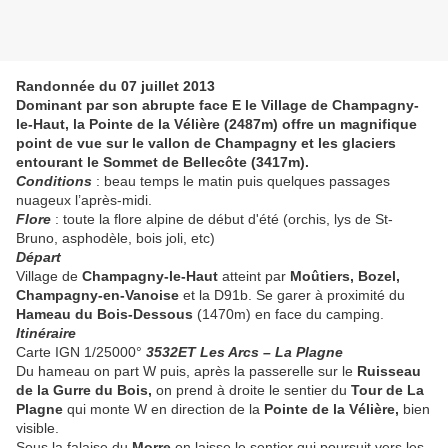
Randonnée du 07 juillet 2013
Dominant par son abrupte face E le Village de Champagny-
le-Haut, la Pointe de la Vélière (2487m) offre un magnifique
point de vue sur le vallon de Champagny et les glaciers
entourant le Sommet de Bellecôte (3417m).
Conditions
: beau temps le matin puis quelques passages
nuageux l’après-midi.
Flore
: toute la flore alpine de début d'été (orchis, lys de St-
Bruno, asphodèle, bois joli, etc)
Départ
Village de
Champagny-le-Haut
atteint par
Moûtiers, Bozel,
Champagny-en-Vanoise
et la D91b. Se garer à proximité du
Hameau du Bois-Dessous
(1470m) en face du camping.
Itinéraire
Carte IGN 1/25000°
3532ET Les Arcs – La Plagne
Du hameau on part W puis, après la passerelle sur le
Ruisseau
de la Gurre du Bois,
on prend à droite le sentier du
Tour de La
Plagne
qui monte W en direction de la
Pointe de la Vélière,
bien
visible.
Sous la falaise du
Morre
on laisse le sentier qui poursuit vers les