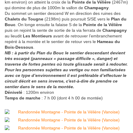
km environ) on atteint la croix de la
Pointe de la Vélière
(2467m)
qui domine de plus de 1000m le vallon de
Champagny
.
Du sommet un sentier descend W en direction des ruines des
Chalets du Tougne
(2198m) puis poursuit S/SE vers le
Plan du
Bouc
. On longe ensuite la falaise S de la
Pointe de la Vélière
puis on rejoint la sente de sortie de la via ferrata de
Champagny
au lieudit
Les Montieurs
avant de retrouver l’embranchement
repéré à la montée et le sentier de retour vers le
Hameau du
Bois-Dessous
.
NB : à partir du Plan du Bouc le sentier descendant devient
très escarpé (panneaux « passage difficile », danger) et
traverse de fortes pentes où toute glissade serait à redouter.
Pour les personnes sujettes au vertige ou non familiarisées
avec ce type d’environnement il est préférable d’effectuer le
circuit décrit en sens inverse, c'est-à-dire de prendre ce
sentier dans le sens de la montée.
Dénivelé
: 1200m environ
Temps de marche
: 7 h 00 (dont 4 h 00 de montée)