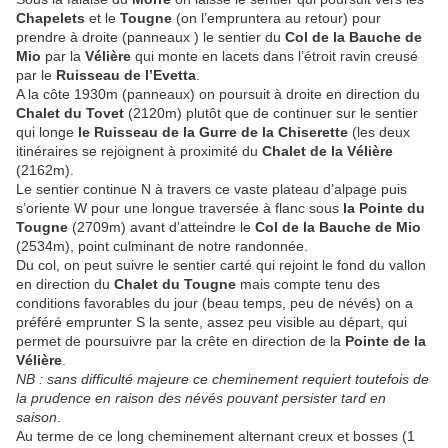
Chapelets
et le
Tougne
(on l’empruntera au retour) pour
prendre à droite (panneaux ) le sentier du
Col de la Bauche de
Mio
par la
Vélière
qui monte en lacets dans l’étroit ravin creusé
par le
Ruisseau de l’Evetta
.
A la côte 1930m (panneaux) on poursuit à droite en direction du
Chalet du Tovet
(2120m) plutôt que de continuer sur le sentier
qui longe
le Ruisseau de la Gurre de la Chiserette
(les deux
itinéraires se rejoignent à proximité du
Chalet de la Vélière
(2162m).
Le sentier continue N à travers ce vaste plateau d’alpage puis
s’oriente W pour une longue traversée à flanc sous
la Pointe du
Tougne
(2709m) avant d’atteindre le
Col de la Bauche de Mio
(2534m), point culminant de notre randonnée.
Du col, on peut suivre le sentier carté qui rejoint le fond du vallon
en direction du
Chalet du Tougne
mais compte tenu des
conditions favorables du jour (beau temps, peu de névés) on a
préféré emprunter S la sente, assez peu visible au départ, qui
permet de poursuivre par la crête en direction de la
Pointe de la
Vélière
.
NB : sans difficulté majeure ce cheminement requiert toutefois de
la prudence en raison des névés pouvant persister tard en
saison
.
Au terme de ce long cheminement alternant creux et bosses (1