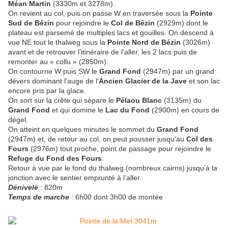
Méan Martin
(3330m et 3278m).
On revient au col, puis on passe W en traversée sous la
Pointe
Sud de Bézin
pour rejoindre le
Col de Bézin
(2929m) dont le
plateau est parsemé de multiples lacs et gouilles. On descend à
vue NE tout le thalweg sous la
Pointe Nord de Bézin
(3026m)
avant et de retrouver l’itinéraire de l’aller, les 2 lacs puis de
remonter au « collu » (2850m).
On contourne W puis SW le
Grand Fond
(2947m) par un grand
dévers dominant l’auge de l'
Ancien Glacier de la Jave
et son lac
encore pris par la glace.
On sort sur la crête qui sépare le
Pélaou Blanc
(3135m) du
Grand Fond
et qui domine le
Lac du Fond
(2900m) en cours de
dégel.
On atteint en quelques minutes le sommet du
Grand Fond
(2947m) et, de retour au col, on peut pousser jusqu'au
Col des
Fours
(2976m) tout proche, point de passage pour rejoindre le
Refuge du Fond des Fours
.
Retour à vue par le fond du thalweg (nombreux cairns) jusqu’à la
jonction avec le sentier emprunté à l’aller.
Dénivelé
: 820m
Temps de marche
: 6h00 dont 3h00 de montée