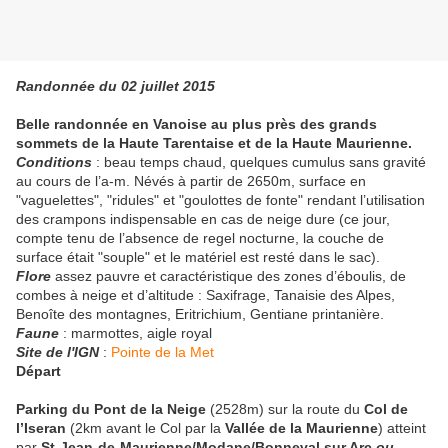
Randonnée du 02 juillet 2015
Belle randonnée en Vanoise au plus près des grands
sommets de la Haute Tarentaise et de la Haute Maurienne.
Conditions
: beau temps chaud, quelques cumulus sans gravité
au cours de l’a-m. Névés à partir de 2650m, surface en
"vaguelettes", "ridules" et "goulottes de fonte" rendant l’utilisation
des crampons indispensable en cas de neige dure (ce jour,
compte tenu de l’absence de regel nocturne, la couche de
surface était "souple" et le matériel est resté dans le sac).
Flore
assez pauvre et caractéristique des zones d’éboulis, de
combes à neige et d’altitude : Saxifrage, Tanaisie des Alpes,
Benoîte des montagnes, Eritrichium, Gentiane printanière.
Faune
: marmottes, aigle royal
Site de l'IGN
:
Pointe de la Met
Départ
Parking du Pont de la Neige
(2528m) sur la route du
Col de
l’Iseran
(2km avant le Col par la
Vallée de la Maurienne
) atteint
par
St-Jean-de-Maurienne/Modane/Bonneval sur Arc
ou