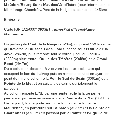
Moûtiers/Bourg-Saint-Maurice/Val d’Isère
(pour information, le
kilométrage Chambéry/Pont de la Neige est identique : 145km)
Itinéraire
Carte IGN 1/25000°
3633ET Tignes/Val d’Isère/Haute
Maurienne
Du parking du
Pont de la Neige
(2528m), on prend SW le sentier
qui traverse le
Ruisseau des Illards,
passe sous
l'Ouille de la
Jave
(2867m) puis remonte tout le vallon jusqu'au «collu »
(2850m) situé entre
l'Ouille des Trétêtes
(2948m) et le
Grand
Fond
(2947m)
Du « collu » on descend à vue vers les
deux petits lacs qui
occupent le bas du thalweg puis on remonte celui-ci en ayant en
point de mire le col entre la
Pointe Sud de Bézin
(3061m) et la
Pointe de la Met
et en suivant les cairns qui jalonnent le
parcours.
Au col on remonte E/NE par une sente facile la large pente
pierreuse qui mène au sommet de la
Pointe de la Met
(3041m)
De ce point,
la vue porte sur toute la chaine de la
Haute
Maurienne
, en particulier sur l'
Albaron
(3637m) et la
Pointe de
Charbonnel
(3752m) en passant par la
Pointe
et
l’Aiguille de