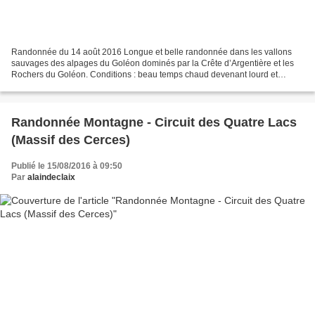
Randonnée du 14 août 2016 Longue et belle randonnée dans les vallons
sauvages des alpages du Goléon dominés par la Crête d’Argentière et les
Rochers du Goléon. Conditions : beau temps chaud devenant lourd et
orageux à partir de la fin de matinée. Faune...
Randonnée Montagne - Circuit des Quatre Lacs
(Massif des Cerces)
Publié le 15/08/2016 à 09:50
Par
alaindeclaix