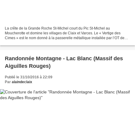
La crête de la Grande Roche St-Michel court du Pic St-Michel au
Moucherotte et domine les villages de Claix et Varces. Le « Vertige des
Cimes » est le nom donné à la passerelle métallique installée par l’OT de
Lans-en-Vercors sur cette crête qui marque...
Randonnée Montagne - Lac Blanc (Massif des
Aiguilles Rouges)
Publié le 31/10/2016 à 22:09
Par
alaindeclaix