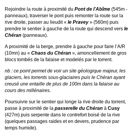
Rejoindre la route à proximité du
Pont de l’Abîme
(545m -
panneaux), traverser le pont puis remonter la route sur la
rive droite, passer au lieudit «
le Pravey
» (560m) puis
prendre le sentier à gauche de la route qui descend vers
le
Chéran
(panneaux).
A proximité de la berge, prendre à gauche pour faire l’A/R
(10mn) au «
Chaos du Chéran
», amoncellement de gros
blocs tombés de la falaise et modelés par le torrent.
nb : ce point permet de voir un site géologique majeur, les
glaciers, les torrents sous-glaciaires puis le Chéran ayant
creusé une entaille de plus de 100m dans la falaise au
cours des millénaires.
Poursuivre sur le sentier qui longe la rive droite du torrent,
passe à proximité de la
passerelle du Chéran
à
Cusy
(427m) puis serpente dans le contrefort boisé de la rive
(quelques passages raides et en devers, prudence par
temps humide).