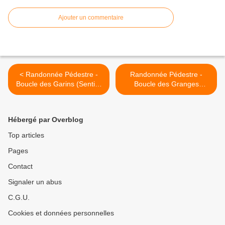
Ajouter un commentaire
< Randonnée Pédestre -
Randonnée Pédestre -
Boucle des Garins (Sentier
Boucle des Granges
du Mont déserté) - Bauges
(Sentier du Mont déserté) -
Bauges >
Hébergé par Overblog
Top articles
Pages
Contact
Signaler un abus
C.G.U.
Cookies et données personnelles