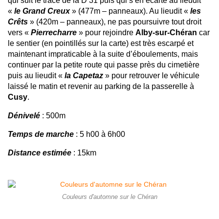
qui suit le tracé de la D 31 puis qui s’en écarte au lieudit
«
le Grand Creux
» (477m – panneaux). Au lieudit «
les
Crêts
» (420m – panneaux), ne pas poursuivre tout droit
vers «
Pierrecharre
» pour rejoindre
Alby-sur-Chéran
car
le sentier (en pointillés sur la carte) est très escarpé et
maintenant impraticable à la suite d’éboulements, mais
continuer par la petite route qui passe près du cimetière
puis au lieudit «
la Capetaz
» pour retrouver le véhicule
laissé le matin et revenir au parking de la passerelle à
Cusy
.
Dénivelé
: 500m
Temps de marche
: 5 h00 à 6h00
Distance estimée
: 15km
Couleurs d'automne sur le Chéran