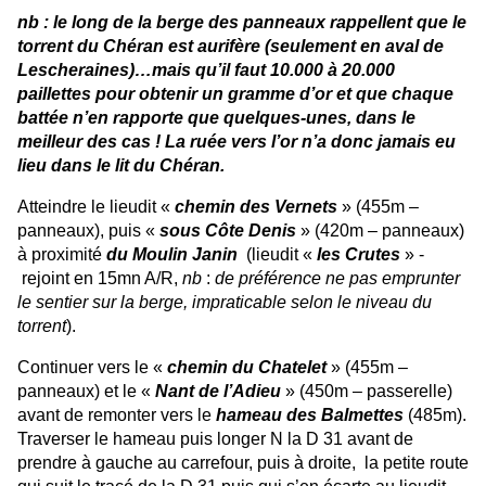
nb : le long de la berge des panneaux rappellent que le
torrent du Chéran est aurifère (seulement en aval de
Lescheraines)…mais qu’il faut 10.000 à 20.000
paillettes pour obtenir un gramme d’or et que chaque
battée n’en rapporte que quelques-unes, dans le
meilleur des cas ! La ruée vers l’or n’a donc jamais eu
lieu dans le lit du Chéran.
Atteindre le lieudit «
chemin des Vernets
» (455m –
panneaux), puis «
sous Côte Denis
» (420m – panneaux)
à proximité
du Moulin Janin
(lieudit «
les Crutes
» -
rejoint en 15mn A/R,
nb
:
de préférence ne pas emprunter
le sentier sur la berge, impraticable selon le niveau du
torrent
).
Continuer vers le «
chemin du Chatelet
» (455m –
panneaux) et le «
Nant de l’Adieu
» (450m – passerelle)
avant de remonter vers le
hameau des Balmettes
(485m).
Traverser le hameau puis longer N la D 31 avant de
prendre à gauche au carrefour, puis à droite, la petite route