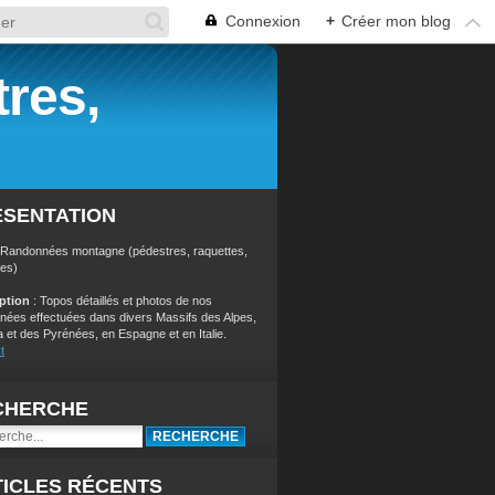
Connexion
+
Créer mon blog
res,
ÉSENTATION
 Randonnées montagne (pédestres, raquettes,
res)
iption
: Topos détaillés et photos de nos
nées effectuées dans divers Massifs des Alpes,
a et des Pyrénées, en Espagne et en Italie.
t
CHERCHE
ICLES RÉCENTS