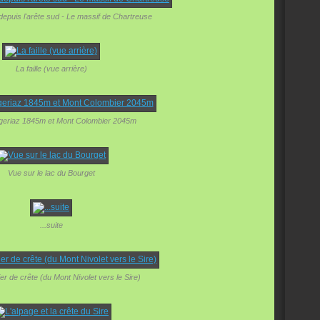
epuis l'arête sud - Le massif de Chartreuse
La faille (vue arrière)
geriaz 1845m et Mont Colombier 2045m
Vue sur le lac du Bourget
...suite
ier de crête (du Mont Nivolet vers le Sire)