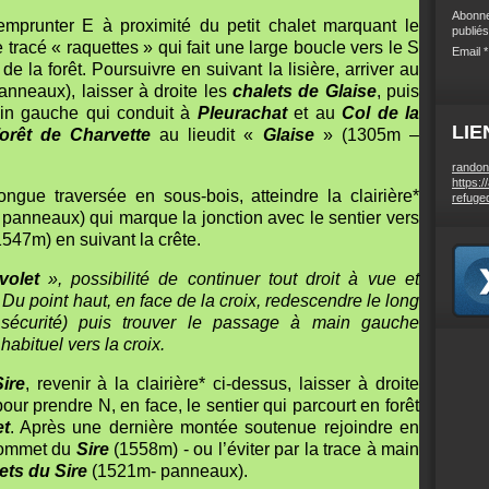
Abonne
emprunter E à proximité du petit chalet marquant le
publiés
 tracé « raquettes » qui fait une large boucle vers le S
Email
e la forêt. Poursuivre en suivant la lisière, arriver au
nneaux), laisser à droite les
chalets de Glaise
, puis
main gauche qui conduit à
Pleurachat
et au
Col de la
LIE
forêt de Charvette
au lieudit «
Glaise
» (1305m –
randon
https:/
gue traversée en sous-bois, atteindre la clairière*
refuge
panneaux) qui marque la jonction avec le sentier vers
1547m) en suivant la crête.
volet
», possibilité de continuer tout droit à vue et
d. Du point haut, en face de la croix, redescendre le long
 sécurité) puis trouver le passage à main gauche
 habituel vers la croix.
Sire
, revenir à la clairière* ci-dessus, laisser à droite
our prendre N, en face, le sentier qui parcourt en forêt
et
. Après une dernière montée soutenue rejoindre en
sommet du
Sire
(1558m) - ou l’éviter par la trace à main
ets du Sire
(1521m- panneaux).