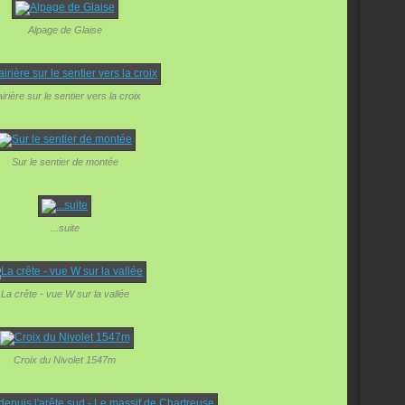
Alpage de Glaise
airière sur le sentier vers la croix
Sur le sentier de montée
...suite
La crête - vue W sur la vallée
Croix du Nivolet 1547m