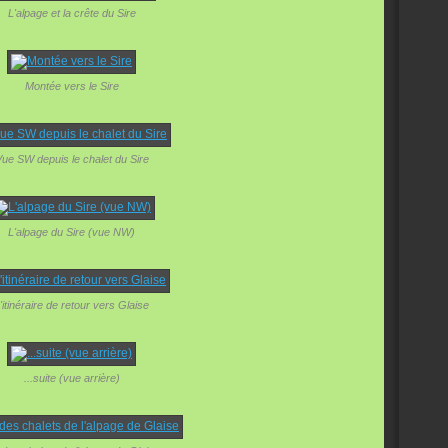
L'alpage et la crête du Sire
Montée vers le Sire
ue SW depuis le chalet du Sire
L'alpage du Sire (vue NW)
'itinéraire de retour vers Glaise
...suite (vue arrière)