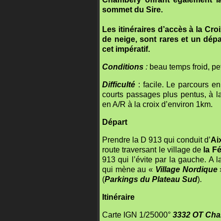
sommet du Sire.
Les itinéraires d’accès à la Cr
de neige, sont rares et un dépa
cet impératif.
Conditions
:
beau temps froid, p
Difficulté
: facile. Le parcours en
courts passages plus pentus, à la
en A/R à la croix d’environ 1km.
Départ
Prendre la D 913 qui conduit d’
Ai
route traversant le village de
la Fé
913 qui l’évite par la gauche. A l
qui mène au «
Village Nordique
(
Parkings du Plateau Sud
).
Itinéraire
Carte IGN 1/25000°
3332 OT Cham