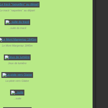
Le tracé "raquettes" au départ
...suite du tracé
Le Mont Margeriaz 1845m
Jeux de lumière
La piste vers Glaise
...suite