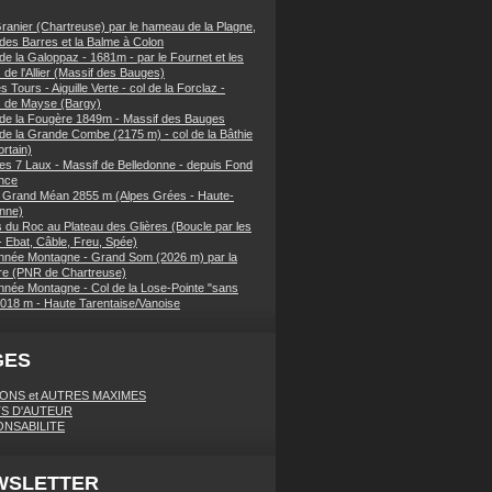
ranier (Chartreuse) par le hameau de la Plagne,
 des Barres et la Balme à Colon
de la Galoppaz - 1681m - par le Fournet et les
 de l'Allier (Massif des Bauges)
 Tours - Aiguille Verte - col de la Forclaz -
s de Mayse (Bargy)
 de la Fougère 1849m - Massif des Bauges
 de la Grande Combe (2175 m) - col de la Bâthie
rtain)
es 7 Laux - Massif de Belledonne - depuis Fond
nce
 Grand Méan 2855 m (Alpes Grées - Haute-
nne)
 du Roc au Plateau des Glières (Boucle par les
- Ebat, Câble, Freu, Spée)
née Montagne - Grand Som (2026 m) par la
e (PNR de Chartreuse)
née Montagne - Col de la Lose-Pointe "sans
018 m - Haute Tarentaise/Vanoise
GES
IONS et AUTRES MAXIMES
S D'AUTEUR
NSABILITE
WSLETTER