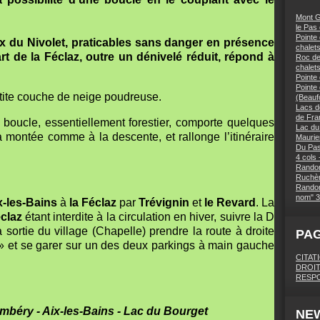
Mont G
le Pas
Pointe 
oix du Nivolet, praticables sans danger en présence
chalets
rt de la Féclaz, outre un dénivelé réduit, répond à
Roc des
chalet
Pointe
Pointe
etite couche de neige poudreuse.
(Beaufo
Lacs d
de Fra
 boucle, essentiellement forestier, comporte quelques
Lac du
 montée comme à la descente, et rallonge l’itinéraire
Maurie
Du Pas
4 cols 
Randon
Ruchèr
Randon
nom" 3
x-les-Bains
à
la Féclaz
par
Trévignin
et
le Revard
. La
claz
étant interdite à la circulation en hiver, suivre la D
a sortie du village (Chapelle) prendre la route à droite
PA
» et se garer sur un des deux parkings à main gauche
CITAT
DROIT
RESPO
béry - Aix-les-Bains - Lac du Bourget
NE