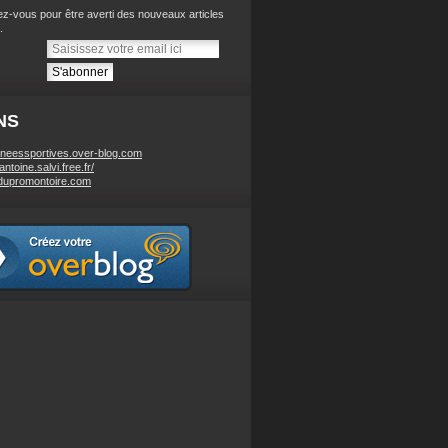
z-vous pour être averti des nouveaux articles
.
NS
neessportives.over-blog.com
/antoine.salvi.free.fr/
dupromontoire.com