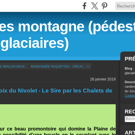
s montagne (pédest
glaciaires)
PR
 MOULIN-VIEUX...
RANDONNÉE RAQUETTES - CREUX... >>
Blog
:
glaciai
26 janvier 2019
Descr
randon
x du Nivolet - Le Sire par les Chalets de
du Jur
Contac
RE
sur ce beau promontoire qui domine la Plaine de
ART
 possibilité d’une boucle en le couplant avec le