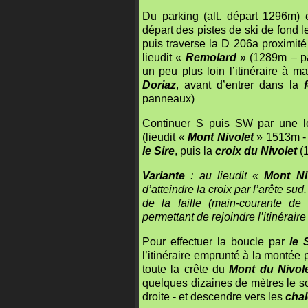
Du parking (alt. départ 1296m) 
départ des pistes de ski de fond le
puis traverse la D 206a proximité d
lieudit «
Remolard
» (1289m – pa
un peu plus loin l’itinéraire à 
Doriaz
,
avant d’entrer dans la
panneaux)
Continuer S puis SW par une lon
(lieudit «
Mont Nivolet
» 1513m - 
le Sire
, puis la
croix du Nivolet
(
Variante
: au lieudit «
Mont Ni
d’atteindre la croix par l’arête su
de la faille (main-courante de
permettant de rejoindre l’itinéraire
Pour effectuer la boucle par
le 
l’itinéraire emprunté à la montée p
toute la crête du
Mont du Nivol
quelques dizaines de mètres le 
droite - et descendre vers les
chal