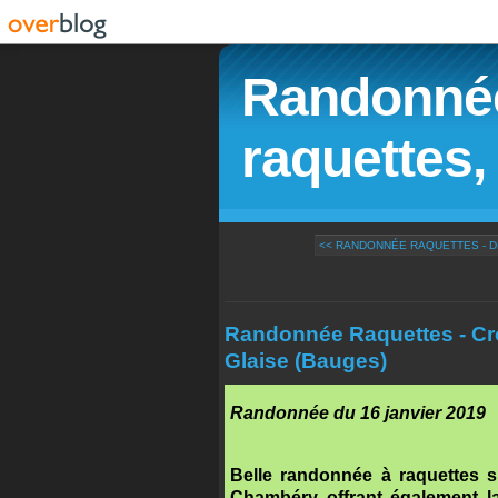
Randonnée
raquettes, 
<< RANDONNÉE RAQUETTES - DE
Randonnée Raquettes - Croi
Glaise (Bauges)
Randonnée du 16 janvier 2019
Belle randonnée à raquettes 
Chambéry offrant également la