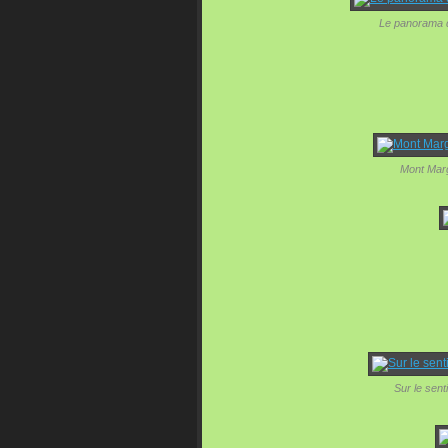
Le panorama d
Mont Mar
Sur le sent