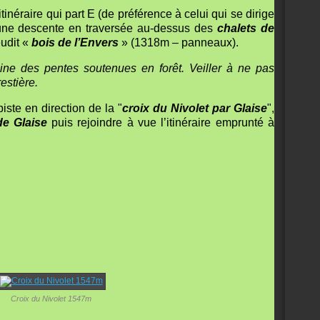
itinéraire qui part E (de préférence à celui qui se dirige
s une descente en traversée au-dessus des
chalets de
eudit «
bois de l’Envers
» (1318m – panneaux).
domine des pentes soutenues en forêt. Veiller à ne pas
restière.
piste en direction de la "
croix du Nivolet par Glaise
",
de Glaise
puis rejoindre à vue l’itinéraire emprunté à
Croix du Nivolet 1547m