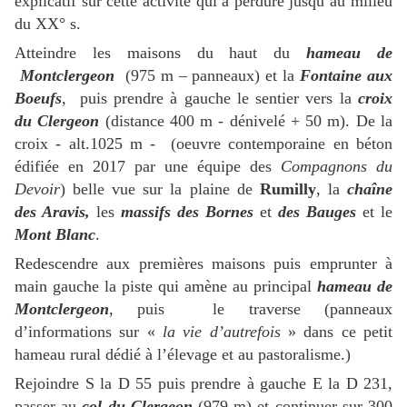
explicatif sur cette activité qui a perduré jusqu’au milieu
du XX° s.
Atteindre les maisons du haut du
hameau de
Montclergeon
(975 m – panneaux) et la
Fontaine aux
Boeufs
,
puis prendre à gauche le sentier vers la
croix
du Clergeon
(distance 400 m - dénivelé + 50 m). De la
croix - alt.1025 m - (oeuvre contemporaine en béton
édifiée en 2017 par une équipe des
Compagnons du
Devoir
) belle vue sur la plaine de
Rumilly
, la
chaîne
des Aravis,
les
massifs des Bornes
et
des Bauges
et le
Mont Blanc
.
Redescendre aux premières maisons puis emprunter à
main gauche la piste qui amène au principal
hameau de
Montclergeon
, puis le traverse (panneaux
d’informations sur «
la vie d’autrefois
» dans ce petit
hameau rural dédié à l’élevage et au pastoralisme.)
Rejoindre S la D 55 puis prendre à gauche E la D 231,
passer au
col du Clergeon
(979 m) et continuer sur 300