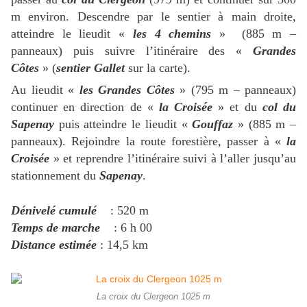
m environ. Descendre par le sentier à main droite,
atteindre le lieudit «
les 4 chemins
» (885 m –
panneaux) puis suivre l’itinéraire des «
Grandes
Côtes
» (
sentier Gallet
sur la carte).
Au lieudit «
les Grandes Côtes
» (795 m – panneaux)
continuer en direction de «
la Croisée
» et du
col du
Sapenay
puis atteindre le lieudit «
Gouffaz
» (885 m –
panneaux). Rejoindre la route forestière, passer à «
la
Croisée
» et reprendre l’itinéraire suivi à l’aller jusqu’au
stationnement du
Sapenay
.
Dénivelé cumulé
: 520 m
Temps de marche
: 6 h 00
Distance estimée
: 14,5 km
La croix du Clergeon 1025 m