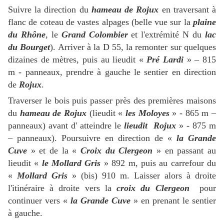
Suivre la direction du
hameau de Rojux
en traversant à
flanc de coteau de vastes alpages (belle vue sur la
plaine
du Rhône
, le
Grand Colombier
et l'extrémité N du
lac
du Bourget
). Arriver à la D 55, la remonter sur quelques
dizaines de mètres, puis au lieudit «
Pré Lardi
» – 815
m - panneaux, prendre à gauche le sentier en direction
de
Rojux
.
Traverser le bois puis passer près des premières maisons
du
hameau de Rojux
(lieudit «
les Moloyes
» - 865 m –
panneaux) avant d' atteindre le
lieudit Rojux
» - 875 m
– panneaux). Poursuivre en direction de «
la Grande
Cuve
» et de la «
Croix du Clergeon
» en passant au
lieudit «
le Mollard Gris
» 892 m, puis au carrefour du
«
Mollard Gris
» (bis) 910 m. Laisser alors à droite
l'itinéraire à droite vers la
croix du Clergeon
pour
continuer vers «
la Grande Cuve
» en prenant le sentier
à gauche.