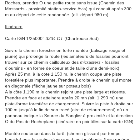
Roches, prendre O une petite route sans issue (Chemin des
Massards - proximité station-service Avia) qui conduit après 300
m au départ de cette randonnée. (alt. départ 980 m)
Itinéraire
Carte IGN 1/25000°
3334 OT
(Chartreuse Sud)
Suivre le chemin forestier en forte montée (balisage rouge et
jaune) qui prolonge la route (les amateurs de fossiles pourront
trouver sur ce chemin caillouteux des
micrasters
- fossiles
d'oursins - en forme de coeur et de taille d'une demi-noix)
Après 25 mn, à la cote 1.150 m, le chemin coupe une piste
forestière plus importante. Prendre à droite le chemin qui monte
en diagonale (flêche jaune sur poteau bois)
A la côte 1.190 m le chemin rejoint une piste large et récente.
Prendre en face et atteindre après 20 mn (alt. 1.290 m) une
plate-forme forestière de chargement. Suivre la piste à droite sur
100 m jusqu'à la fin de son tracé (aire de retournement) où un
panneau indique la Source du Sanglier à proximité et la direction
O du Pas de Rocheplane (itinéraire en pointillés sur la carte IGN)
Montée soutenue dans la forêt (chemin glissant par temps
humide) puis le sentier s'engage dans les éboulis (bien repérer