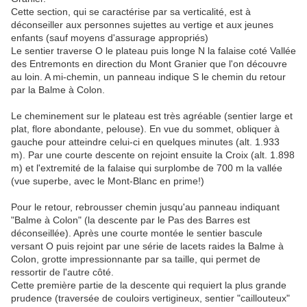
Cette section, qui se caractérise par sa verticalité, est à
déconseiller aux personnes sujettes au vertige et aux jeunes
enfants (sauf moyens d'assurage appropriés)
Le sentier traverse O le plateau puis longe N la falaise coté Vallée
des Entremonts en direction du Mont Granier que l'on découvre
au loin. A mi-chemin, un panneau indique S le chemin du retour
par la Balme à Colon.
Le cheminement sur le plateau est très agréable (sentier large et
plat, flore abondante, pelouse). En vue du sommet, obliquer à
gauche pour atteindre celui-ci en quelques minutes (alt. 1.933
m). Par une courte descente on rejoint ensuite la Croix (alt. 1.898
m) et l'extremité de la falaise qui surplombe de 700 m la vallée
(vue superbe, avec le Mont-Blanc en prime!)
Pour le retour, rebrousser chemin jusqu'au panneau indiquant
"Balme à Colon" (la descente par le Pas des Barres est
déconseillée). Après une courte montée le sentier bascule
versant O puis rejoint par une série de lacets raides la Balme à
Colon, grotte impressionnante par sa taille, qui permet de
ressortir de l'autre côté.
Cette première partie de la descente qui requiert la plus grande
prudence (traversée de couloirs vertigineux, sentier "caillouteux"