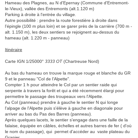
Hameau des Plagnes, au N d'Epernay (Commune d'Entremont-
le-Vieux), vallée des Entremonts (alt.1.120 m)
Parking à droite à l'entrée du village.
Autre possibilité : prendre la route forestière à droite dans
l'épingle (100 m plus loin) et se garer près de la carrière (700 m -
alt. 1.150 m), les deux sentiers se rejoignent au-dessus du
hameau (alt. 1.220 m - panneau)
Itinéraire
Carte IGN 1/25000°
3333 OT
(Chartreuse Nord)
Au bas du hameau on trouve la marque rouge et blanche du GR
9 et le panneau "Col de l'Alpette".
Compter 1 h pour atteindre le Col par un sentier raide qui
serpente à travers la forêt et qui a été récemment élargi pour
permettre le passage des troupeaux vers l'Alpette.
Au Col (panneau) prendre à gauche le sentier N qui longe
l'alpage de l'Alpette puis s'élève à gauche en diagonale pour
arriver au bas du Pas des Barres (panneau).
Après quelques lacets, le sentier s'engage dans une faille de la
falaise, équipée en câbles, échelles et autres barres de fer ( d'où
le nom du passage), qui permet d'accéder au vaste plateau du
Granier.