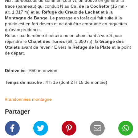
NB : au-dessous du sommet, côté W, on trouve en général la
trace (panneau) qui conduit N au
Col de la Cochette
(15 mn -
alt. 1.317 m) et au
Refuge du Creux de Lachat
et à la
Montagne de Bange
. Le passage en forêt qui fait suite à la
prairie est en fort devers et ne doit être emprunté en raquettes
qu’avec prudence.
Retour par le même itinéraire ou en cheminant à vue S pour
rejoindre le
Chalet des Turres
(alt. 1.350 m), la
Grange des
Otalets
avant de revenir E vers le
Refuge de la Plate
et le point
de départ.
Dénivelée
: 650 m environ
Temps de marche
: 4 h 15 (dont 2 H 15 de montée)
#randonnées montagne
Partager