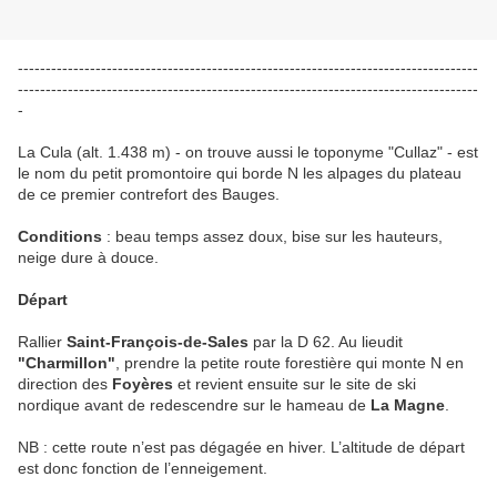
-----------------------------------------------------------------------------------
-----------------------------------------------------------------------------------
-
La Cula (alt. 1.438 m) - on trouve aussi le toponyme "Cullaz" - est
le nom du petit promontoire qui borde N les alpages du plateau
de ce premier contrefort des Bauges.
Conditions
: beau temps assez doux, bise sur les hauteurs,
neige dure à douce.
Départ
Rallier
Saint-François-de-Sales
par la D 62. Au lieudit
"Charmillon"
, prendre la petite route forestière qui monte N en
direction des
Foyères
et revient ensuite sur le site de ski
nordique avant de redescendre sur le hameau de
La Magne
.
NB : cette route n’est pas dégagée en hiver. L’altitude de départ
est donc fonction de l’enneigement.