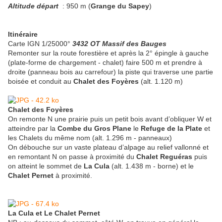
Altitude départ
: 950 m (
Grange du Sapey
)
Itinéraire
Carte IGN 1/25000°
3432 OT Massif des Bauges
Remonter sur la route forestière et après la 2° épingle à gauche
(plate-forme de chargement - chalet) faire 500 m et prendre à
droite (panneau bois au carrefour) la piste qui traverse une partie
boisée et conduit au
Chalet des Foyères
(alt. 1.120 m)
Chalet des Foyères
On remonte N une prairie puis un petit bois avant d’obliquer W et
atteindre par la
Combe du Gros Plane
le
Refuge de la Plate
et
les Chalets du même nom (alt. 1.296 m - panneaux)
On débouche sur un vaste plateau d’alpage au relief vallonné et
en remontant N on passe à proximité du
Chalet Reguéras
puis
on atteint le sommet de
La Cula
(alt. 1.438 m - borne) et le
Chalet Pernet
à proximité.
La Cula et Le Chalet Pernet