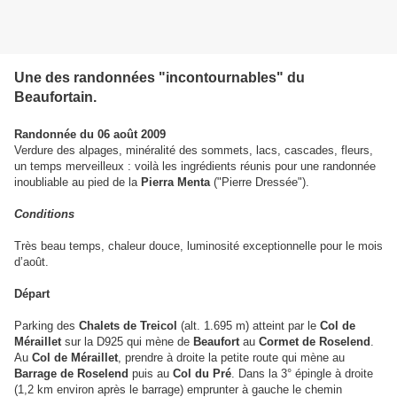
Une des randonnées "incontournables" du
Beaufortain.
Randonnée du 06 août 2009
Verdure des alpages, minéralité des sommets, lacs, cascades, fleurs,
un temps merveilleux : voilà les ingrédients réunis pour une randonnée
inoubliable au pied de la
Pierra Menta
("Pierre Dressée").
Conditions
Très beau temps, chaleur douce, luminosité exceptionnelle pour le mois
d’août.
Départ
Parking des
Chalets de Treicol
(alt. 1.695 m) atteint par le
Col de
Méraillet
sur la D925 qui mène de
Beaufort
au
Cormet de Roselend
.
Au
Col de Méraillet
, prendre à droite la petite route qui mène au
Barrage de Roselend
puis au
Col du Pré
. Dans la 3° épingle à droite
(1,2 km environ après le barrage) emprunter à gauche le chemin