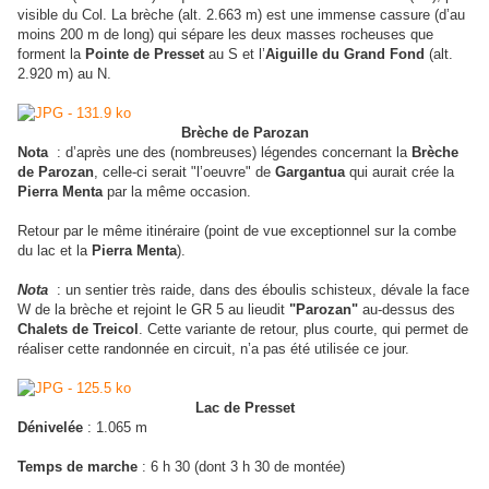
visible du Col. La brèche (alt. 2.663 m) est une immense cassure (d’au
moins 200 m de long) qui sépare les deux masses rocheuses que
forment la
Pointe de Presset
au S et l’
Aiguille du Grand Fond
(alt.
2.920 m) au N.
Brèche de Parozan
Nota
: d’après une des (nombreuses) légendes concernant la
Brèche
de Parozan
, celle-ci serait "l’oeuvre" de
Gargantua
qui aurait crée la
Pierra Menta
par la même occasion.
Retour par le même itinéraire (point de vue exceptionnel sur la combe
du lac et la
Pierra Menta
).
Nota
: un sentier très raide, dans des éboulis schisteux, dévale la face
W de la brèche et rejoint le GR 5 au lieudit
"Parozan"
au-dessus des
Chalets de Treicol
. Cette variante de retour, plus courte, qui permet de
réaliser cette randonnée en circuit, n’a pas été utilisée ce jour.
Lac de Presset
Dénivelée
: 1.065 m
Temps de marche
: 6 h 30 (dont 3 h 30 de montée)