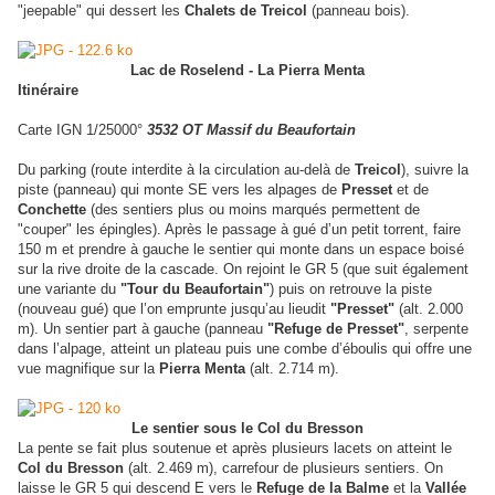
"jeepable" qui dessert les
Chalets de Treicol
(panneau bois).
Lac de Roselend - La Pierra Menta
Itinéraire
Carte IGN 1/25000°
3532 OT Massif du Beaufortain
Du parking (route interdite à la circulation au-delà de
Treicol
), suivre la
piste (panneau) qui monte SE vers les alpages de
Presset
et de
Conchette
(des sentiers plus ou moins marqués permettent de
"couper" les épingles). Après le passage à gué d’un petit torrent, faire
150 m et prendre à gauche le sentier qui monte dans un espace boisé
sur la rive droite de la cascade. On rejoint le GR 5 (que suit également
une variante du
"Tour du Beaufortain"
) puis on retrouve la piste
(nouveau gué) que l’on emprunte jusqu’au lieudit
"Presset"
(alt. 2.000
m). Un sentier part à gauche (panneau
"Refuge de Presset"
, serpente
dans l’alpage, atteint un plateau puis une combe d’éboulis qui offre une
vue magnifique sur la
Pierra Menta
(alt. 2.714 m).
Le sentier sous le Col du Bresson
La pente se fait plus soutenue et après plusieurs lacets on atteint le
Col du Bresson
(alt. 2.469 m), carrefour de plusieurs sentiers. On
laisse le GR 5 qui descend E vers le
Refuge de la Balme
et la
Vallée