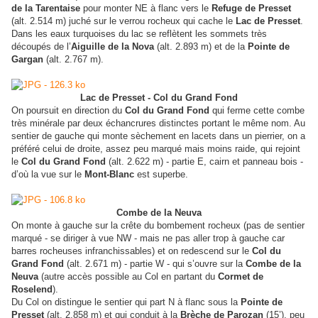
de la Tarentaise
pour monter NE à flanc vers le
Refuge de Presset
(alt. 2.514 m) juché sur le verrou rocheux qui cache le
Lac de Presset
.
Dans les eaux turquoises du lac se reflètent les sommets très
découpés de l’
Aiguille de la Nova
(alt. 2.893 m) et de la
Pointe de
Gargan
(alt. 2.767 m).
Lac de Presset - Col du Grand Fond
On poursuit en direction du
Col du Grand Fond
qui ferme cette combe
très minérale par deux échancrures distinctes portant le même nom. Au
sentier de gauche qui monte sèchement en lacets dans un pierrier, on a
préféré celui de droite, assez peu marqué mais moins raide, qui rejoint
le
Col du Grand Fond
(alt. 2.622 m) - partie E, cairn et panneau bois -
d’où la vue sur le
Mont-Blanc
est superbe.
Combe de la Neuva
On monte à gauche sur la crête du bombement rocheux (pas de sentier
marqué - se diriger à vue NW - mais ne pas aller trop à gauche car
barres rocheuses infranchissables) et on redescend sur le
Col du
Grand Fond
(alt. 2.671 m) - partie W - qui s’ouvre sur la
Combe de la
Neuva
(autre accès possible au Col en partant du
Cormet de
Roselend
).
Du Col on distingue le sentier qui part N à flanc sous la
Pointe de
Presset
(alt. 2.858 m) et qui conduit à la
Brèche de Parozan
(15’), peu