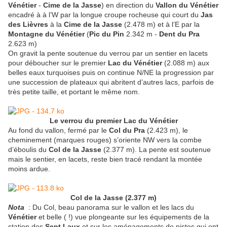
Vénétier
-
Cime de la Jasse
) en direction du
Vallon du Vénétier
encadré à à l’W par la longue croupe rocheuse qui court du
Jas
des Lièvres
à la
Cime de la Jasse
(2.478 m) et à l’E par la
Montagne du Vénétier
(
Pic du Pin
2.342 m -
Dent du Pra
2.623 m)
On gravit la pente soutenue du verrou par un sentier en lacets
pour déboucher sur le premier
Lac du Vénétier
(2.088 m) aux
belles eaux turquoises puis on continue N/NE la progression par
une succession de plateaux qui abritent d’autres lacs, parfois de
très petite taille, et portant le même nom.
Le verrou du premier Lac du Vénétier
Au fond du vallon, fermé par le
Col du Pra
(2.423 m), le
cheminement (marques rouges) s’oriente NW vers la combe
d’éboulis du
Col de la Jasse
(2.377 m). La pente est soutenue
mais le sentier, en lacets, reste bien tracé rendant la montée
moins ardue.
Col de la Jasse (2.377 m)
Nota
: Du Col, beau panorama sur le vallon et les lacs du
Vénétier
et belle ( !) vue plongeante sur les équipements de la
station des
Sept Laux
et sur les aménagements de pistes qui ont