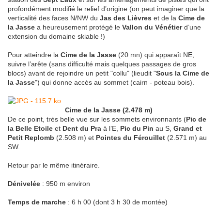
profondément modifié le relief d’origine (on peut imaginer que la
verticalité des faces N/NW du
Jas des Lièvres
et de la
Cime de
la Jasse
a heureusement protégé le
Vallon du Vénétier
d’une
extension du domaine skiable !)
Pour atteindre la
Cime de la Jasse
(20 mn) qui apparaît NE,
suivre l’arête (sans difficulté mais quelques passages de gros
blocs) avant de rejoindre un petit "collu" (lieudit "
Sous la Cime de
la Jasse
") qui donne accès au sommet (cairn - poteau bois).
Cime de la Jasse (2.478 m)
De ce point, très belle vue sur les sommets environnants (
Pic de
la Belle Etoile
et
Dent du Pra
à l’E,
Pic du Pin
au S,
Grand et
Petit Replomb
(2.508 m) et
Pointes du Férouillet
(2.571 m) au
SW.
Retour par le même itinéraire.
Dénivelée
: 950 m environ
Temps de marche
: 6 h 00 (dont 3 h 30 de montée)