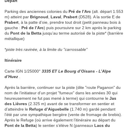
Départ
Parking des anciennes colonies du
Pré de l’Arc
(alt. départ 1.553
m) atteint par
Brignoud
,
Laval
,
Prabert
(D528). A la sortie E de
Prabert
, à la patte d’oie, prendre tout droit (petit panneau bois à
gauche :
Pré de l’Arc
) puis poursuivre sur 2 km après le parking
du
Pont de la Betta
jusqu’au terme autorisé de la piste* (barrière
métallique)
*
piste très ravinée, à la limite du "carrossable"
Itinéraire
Carte IGN 1/25000°
3335 ET Le Bourg d’Oisans - L’Alpe
d’Huez
.
Après la barrière, continuer sur la piste (dite "route Paganon" du
nom de l’initiateur d’un projet "fumeux" dans les années 30 qui
heureusement ne fut pas mené à terme) qui contourne le
Jas
des Lièvres
(2.325 m) avant de se transformer en sentier et
d’atteindre le
Refuge d’Aiguebelle
(1.740 m) gardé pendant
l’été par une sympathique bergère (vente de fromage de brebis).
Après le Refuge (où arrive également l’itinéraire au départ du
Pont de la Betta
) le sentier s’élève N (panneaux
Lacs du