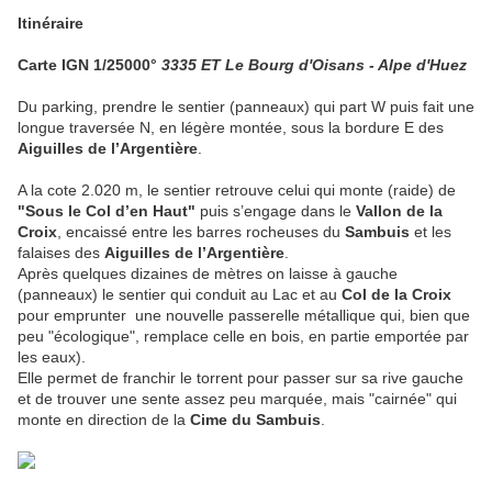
Itinéraire
Carte IGN 1/25000°
3335 ET Le Bourg d'Oisans - Alpe d'Huez
Du parking, prendre le sentier (panneaux) qui part W puis fait une
longue traversée N, en légère montée, sous la bordure E des
Aiguilles de l’Argentière
.
A la cote 2.020 m, le sentier retrouve celui qui monte (raide) de
"Sous le Col d’en Haut"
puis s’engage dans le
Vallon de la
Croix
, encaissé entre les barres rocheuses du
Sambuis
et les
falaises des
Aiguilles de l’Argentière
.
Après quelques dizaines de mètres on laisse à gauche
(panneaux) le sentier qui conduit au Lac et au
Col de la Croix
pour emprunter une nouvelle passerelle métallique qui, bien que
peu "écologique", remplace celle en bois, en partie emportée par
les eaux).
Elle permet de franchir le torrent pour passer sur sa rive gauche
et de trouver une sente assez peu marquée, mais "cairnée" qui
monte en direction de la
Cime du Sambuis
.