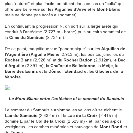
plus "naturel" et plus facile, on atteint dans ce cas un "collu" qui
offre une belle vue sur les
Aiguilles d'Arve
et le
Mont-Blanc
mais ne donne pas accès au sommet).
En continuant la progression N, on sort sur la large arête qui
conduit à l'antécime (2.727 m - borne) puis au cairn sommital de
la
Cime du Sambuis
(2.734 m).
De ce point, magnifique vue "panoramique" sur les
Aiguilles de
l'Argentière
(
Aiguille Michel
2.913 m), les pointes jumelles du
Rocher Blanc
(2.928 m) et du
Rocher Badon
(2.912m), le
Bec
d'Arguille
(2.891 m), la
Chaîne de Belledonne
, la
Meije
, la
Barre des Ecrins
et le
Dôme
,
l'Etendard
et les
Glaciers de la
Vanoise
.
Le Mont-Blanc entre l'antécime et le sommet du Sambuis
Le sommet du Sambuis surplombe les vallons où se nichent le
Lac du Sambuis
(2.432 m) et le
Lac de la Croix
(2.415 m) -
dominé E par le
Col de la Croix
(2.529 m) - et, par des à-pics
vertigineux, les combes minérales et sauvages de
Mont Rond
et
de
Tepey
.