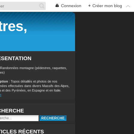
Connexion
+
Créer mon blog
res,
ÉSENTATION
 Randonnées montagne (pédestres, raquettes,
res)
iption
: Topos détaillés et photos de nos
nées effectuées dans divers Massifs des Alpes,
a et des Pyrénées, en Espagne et en Italie.
t
CHERCHE
ICLES RÉCENTS