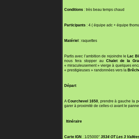
Conditions
: très beau temps chaud
Participants
: 4 ( équipe adc + équipe thom
Matériel
: raquettes
Partis avec l’ambition de rejoindre le
Lac B
nous fera stopper au
Chalet de la Gra
« miraculeusement » vierge à quelques enca
« prestigieuses » randonnées vers la
Brêche
Départ
A
Courchevel 1650
, prendre à gauche la pe
garer à proximité de celles-ci avant le pannea
Itinéraire
Carte IGN
: 1/25000°
3534 OT Les 3 Vallées