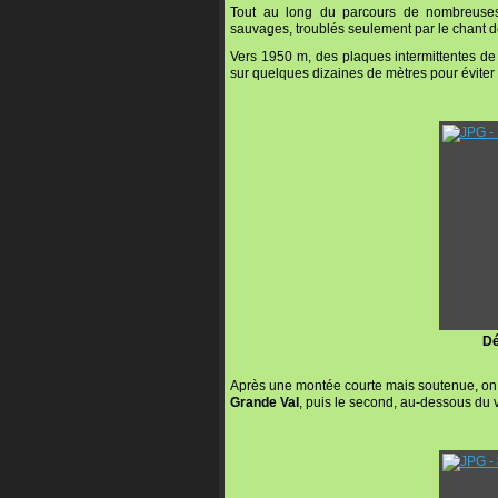
Tout au long du parcours de nombreuses
sauvages, troublés seulement par le chant d
Vers 1950 m, des plaques intermittentes de 
sur quelques dizaines de mètres pour éviter
Dé
Après une montée courte mais soutenue, on 
Grande Val
, puis le second, au-dessous du 