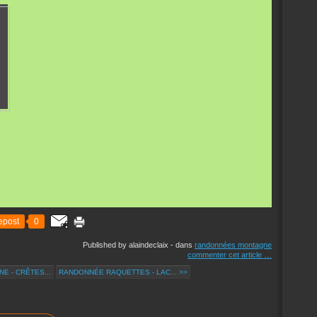
epost
0
Published by alaindeclaix
-
dans
randonnées montagne
commenter cet article
…
 - CRÊTES...
RANDONNÉE RAQUETTES - LAC... >>