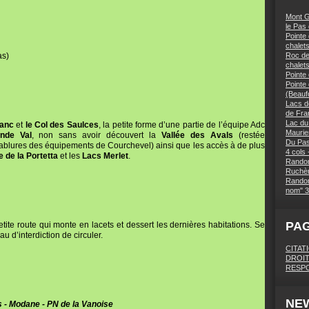
Mont G
le Pas
Pointe 
chalets
as)
Roc des
chalet
Pointe
Pointe
(Beaufo
Lacs d
de Fra
Lac du
lanc
et
le Col des Saulces
, la petite forme d’une partie de l’équipe Adc
Maurie
nde Val
, non sans avoir découvert la
Vallée des Avals
(restée
Du Pas
blures des équipements de Courchevel) ainsi que les accès à de plus
4 cols 
 de la Portetta
et les
Lacs Merlet
.
Randon
Ruchèr
Randon
nom" 3
PA
tite route qui monte en lacets et dessert les dernières habitations. Se
u d’interdiction de circuler.
CITAT
DROIT
RESPO
NE
 - Modane - PN de la Vanoise