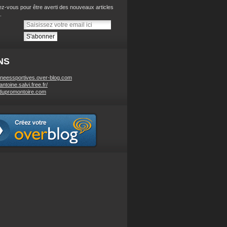
z-vous pour être averti des nouveaux articles
.
NS
neessportives.over-blog.com
/antoine.salvi.free.fr/
dupromontoire.com