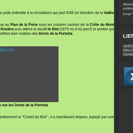
Abonne
publiés
 piste (interdite à la circulation) qui part S/SE en direction de la
Vallée
Email
asse au
Plan de la Porte
sous les couloirs ravinés de la
Crête du Mont
 Rosière
puis atteint le lieudit
le Biol
(1875 m) d’où part E le sentier qui
lithes bien visibles des
Dents de la Portetta
.
LIE
randon
https:/
refuge
 sur les Dents de la Portetta
entionnent le "Chalet du Biol" ; il a maintenant disparu, balayé par une