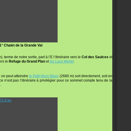
1° Chalet de la Grande Val
, terme de notre sortie, part à l’E l’itinéraire vers le
Col des Saulces
et
ers le
Refuge du Grand Plan
et
les Lacs Merlet
.
 on peut atteindre
le Petit Mont Blanc
(2680 m) soit directement, soit en
 n’est pas l’itinéraire à privilégier pour ce sommet compte tenu de la
.