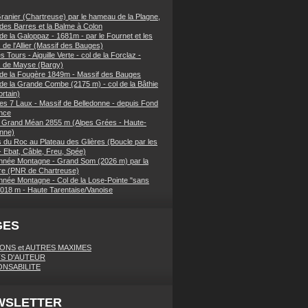
ranier (Chartreuse) par le hameau de la Plagne,
 des Barres et la Balme à Colon
de la Galoppaz - 1681m - par le Fournet et les
 de l'Allier (Massif des Bauges)
 Tours - Aiguille Verte - col de la Forclaz -
s de Mayse (Bargy)
 de la Fougère 1849m - Massif des Bauges
 de la Grande Combe (2175 m) - col de la Bâthie
rtain)
es 7 Laux - Massif de Belledonne - depuis Fond
nce
 Grand Méan 2855 m (Alpes Grées - Haute-
nne)
 du Roc au Plateau des Glières (Boucle par les
- Ebat, Câble, Freu, Spée)
née Montagne - Grand Som (2026 m) par la
e (PNR de Chartreuse)
née Montagne - Col de la Lose-Pointe "sans
018 m - Haute Tarentaise/Vanoise
GES
IONS et AUTRES MAXIMES
S D'AUTEUR
NSABILITE
WSLETTER