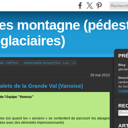
s montagne (pédest
glaciaires)
PR
 - CRÊTES...
RANDONNÉE RAQUETTES - LAC... >>
Blog
:
glaciai
28 mai 2010
Descr
randon
ets de la Grande Val (Vanoise)
du Jur
Contac
de l'équipe "thomas"
RE
se (où quand les « anciens » se contentent de parcourir les alpages
mbes avec des dénivelés impressionnants)
ART