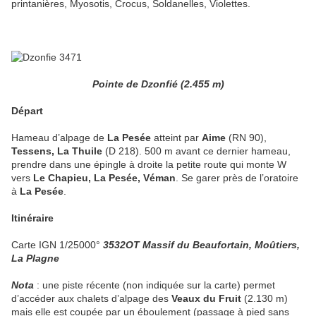
printanières, Myosotis, Crocus, Soldanelles, Violettes.
Pointe de Dzonfié (2.455 m)
Départ
Hameau d’alpage de
La Pesée
atteint par
Aime
(RN 90),
Tessens, La Thuile
(D 218). 500 m avant ce dernier hameau,
prendre dans une épingle à droite la petite route qui monte W
vers
Le Chapieu, La Pesée, Véman
. Se garer près de l’oratoire
à
La Pesée
.
Itinéraire
Carte IGN 1/25000°
3532OT Massif du Beaufortain, Moûtiers,
La Plagne
Nota
: une piste récente (non indiquée sur la carte) permet
d’accéder aux chalets d’alpage des
Veaux du Fruit
(2.130 m)
mais elle est coupée par un éboulement (passage à pied sans