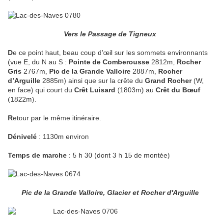
Vers le Passage de Tigneux
D
e ce point haut, beau coup d’œil sur les sommets environnants
(vue E, du N au S :
Pointe de Comberousse
2812m,
Rocher
Gris
2767m,
Pic de la Grande Valloire
2887m,
Rocher
d’Arguille
2885m) ainsi que sur la crête du
Grand Rocher
(W,
en face) qui court du
Crêt Luisard
(1803m) au
Crêt du Bœuf
(1822m).
R
etour par le même itinéraire.
Dénivelé
: 1130m environ
Temps de marche
: 5 h 30 (dont 3 h 15 de montée)
Pic de la Grande Valloire, Glacier et Rocher d'Arguille