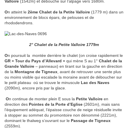
Valloire
(1542m) et débouche sur l'alpage vers 1680m.
O
n atteint le
2ème Chalet de la Petite Valloire
(1779 m) dans un
environnement de blocs épars, de pelouses et de
rhododendrons.
2° Chalet de la Petite Valloire 1779m
O
n poursuit la
montée derrière le chalet (on croise rapidement le
GR « Tour du Pays d’Allevard »
qui mène S au 1°
Chalet de la
Grande Valloire
– panneaux) en tirant sur la gauche en direction
de la
Montagne de Tigneux
, avant de retrouver une sente plus
ou moins visible qui escalade la moraine avant de déboucher sur
le petit plateau
où se trouve le minuscule
Lac des Naves
(2090m), encore pris par la glace.
O
n continue de monter plein E
sous la
Petite Valloire
en
direction
des
Pointes de la Porte d’Eglise
(2601m),
mais sans
l’équipement adéquat, l’épaisse couche de neige résiduelle invite
à stopper au sommet du promontoire non dénommé (2221m),
dominant le thalweg s’ouvrant sur le
Passage de Tigneux
(2559m).