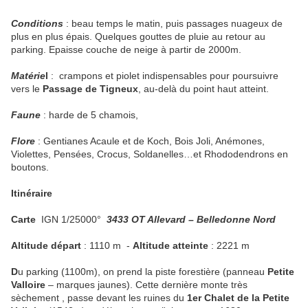
Conditions
: beau temps le matin, puis passages nuageux de
plus en plus épais. Quelques gouttes de pluie au retour au
parking. Epaisse couche de neige à partir de 2000m.
Matérie
l
: crampons et piolet indispensables pour poursuivre
vers le
Passage de Tigneux
, au-delà du point haut atteint.
Faune
: harde de 5 chamois,
Flore
: Gentianes Acaule et de Koch, Bois Joli, Anémones,
Violettes, Pensées, Crocus, Soldanelles…et Rhododendrons en
boutons.
Itinéraire
Carte
IGN 1/25000°
3433 OT Allevard – Belledonne Nord
Altitude départ
: 1110 m
-
Altitude atteinte
: 2221 m
D
u parking (1100m), on prend la piste forestière (panneau
Petite
Valloire
– marques jaunes). Cette dernière monte très
sèchement , passe devant les ruines du
1er Chalet de la Petite