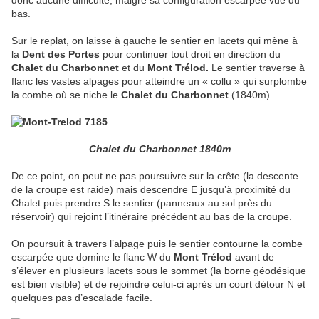
donc aucune difficulté, malgré sa configuration escarpée vue du
bas.
Sur le replat, on laisse à gauche le sentier en lacets qui mène à
la
Dent des Portes
pour continuer tout droit en direction du
Chalet du Charbonnet
et du
Mont Trélod.
Le sentier traverse à
flanc les vastes alpages pour atteindre un « collu » qui surplombe
la combe où se niche le
Chalet du Charbonnet
(1840m).
Chalet du Charbonnet 1840m
De ce point, on peut ne pas poursuivre sur la crête (la descente
de la croupe est raide) mais descendre E jusqu’à proximité du
Chalet puis prendre S le sentier (panneaux au sol près du
réservoir) qui rejoint l’itinéraire précédent au bas de la croupe.
On poursuit à travers l’alpage puis le sentier contourne la combe
escarpée que domine le flanc W du
Mont Trélod
avant de
s’élever en plusieurs lacets sous le sommet (la borne géodésique
est bien visible) et de rejoindre celui-ci après un court détour N et
quelques pas d’escalade facile.