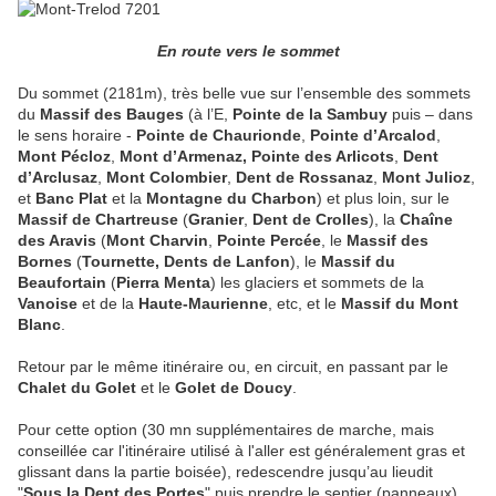
En route vers le sommet
Du sommet (2181m), très belle vue sur l’ensemble des sommets
du
Massif des Bauges
(à l’E,
Pointe de la Sambuy
puis – dans
le sens horaire -
Pointe de Chaurionde
,
Pointe d’Arcalod
,
Mont Pécloz
,
Mont d’Armenaz,
Pointe des Arlicots
,
Dent
d’Arclusaz
,
Mont Colombier
,
Dent de Rossanaz
,
Mont Julioz
,
et
Banc Plat
et la
Montagne du Charbon
) et plus loin, sur le
Massif de
Chartreuse
(
Granier
,
Dent de Crolles
), la
Chaîne
des Aravis
(
Mont Charvin
,
Pointe Percée
, le
Massif des
Bornes
(
Tournette, Dents de Lanfon
), le
Massif du
Beaufortain
(
Pierra Menta
) les glaciers et sommets de la
Vanoise
et de la
Haute-Maurienne
, etc, et le
Massif du
Mont
Blanc
.
Retour par le même itinéraire ou, en circuit, en passant par le
Chalet du Golet
et le
Golet de Doucy
.
Pour cette option (30 mn supplémentaires de marche, mais
conseillée car l'itinéraire utilisé à l'aller est généralement gras et
glissant dans la partie boisée), redescendre jusqu’au lieudit
"
Sous la Dent des Portes
" puis prendre le sentier (panneaux)