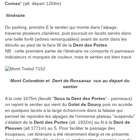
Cornes
" (alt. départ 1204m)
Itinéraire
Du parking, prendre E le sentier qui monte dans l’alpage,
traverse plusieurs clairières, puis poursuit en lacets serrés dans
une belle forêt (arbres remarquables) avant de sortir dans les
éboulis au pied de la face W de la
Dent des Portes
.
NB : cette première partie de l’itinéraire ne comporte ni panneaux
indicateurs ni marques de couleur, mais le sentier est bien tracé.
Mont Colombier et Dent de Rossanaz vus au départ du
sentier
A la cote 1675m (lieudit "
Sous la Dent des Portes
" - panneaux)
on rejoint le sentier qui vient du
Golet de Doucy
puis on accède
en quelques lacets à la large échancrure dans la falaise qui
permet de rejoindre les alpages de l’immense plateau "suspendu"
s’étalant de la
Dent
des Portes
(alt. 1932m) au N à la
Dent
de
Pleuven
(alt.1771m) au S. Pour faciliter le passage des
troupeaux, cet itinéraire a été récemment élargi et ne présente