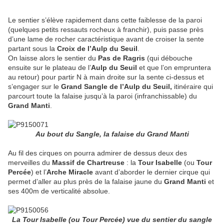
Le sentier s’élève rapidement dans cette faiblesse de la paroi
(quelques petits ressauts rocheux à franchir), puis passe près
d’une lame de rocher caractéristique avant de croiser la sente
partant sous la
Croix de l’Aulp du Seuil
.
On laisse alors le sentier du
Pas de Ragris
(qui débouche
ensuite sur le plateau de l’
Aulp du Seuil
et que l’on empruntera
au retour) pour partir N à main droite sur la sente ci-dessus et
s’engager sur le
Grand Sangle de l’Aulp du Seuil,
itinéraire qui
parcourt toute la falaise jusqu’à la paroi (infranchissable) du
Grand Manti
.
Au bout du Sangle, la falaise du Grand Manti
Au fil des cirques on pourra admirer de dessus deux des
merveilles du
Massif de Chartreuse
: la
Tour Isabelle
(ou
Tour
Percée
) et l’
Arche Miracle
avant d’aborder le dernier cirque qui
permet d’aller au plus près de la falaise jaune du
Grand Manti
et
ses 400m de verticalité absolue.
La Tour Isabelle (ou Tour Percée) vue du sentier du sangle