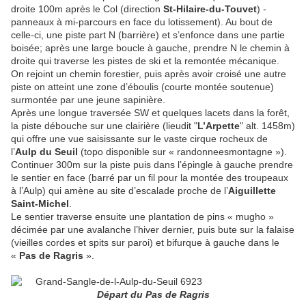
droite 100m après le Col (direction
St-Hilaire-du-Touvet
) -
panneaux à mi-parcours en face du lotissement). Au bout de
celle-ci, une piste part N (barrière) et s’enfonce dans une partie
boisée; après une large boucle à gauche, prendre N le chemin à
droite qui traverse les pistes de ski et la remontée mécanique.
On rejoint un chemin forestier, puis après avoir croisé une autre
piste on atteint une zone d’éboulis (courte montée soutenue)
surmontée par une jeune sapinière.
Après une longue traversée SW et quelques lacets dans la forêt,
la piste débouche sur une clairière (lieudit "
L’Arpette
" alt. 1458m)
qui offre une vue saisissante sur le vaste cirque rocheux de
l’
Aulp du Seuil
(topo disponible sur « randonneesmontagne »).
Continuer 300m sur la piste puis dans l’épingle à gauche prendre
le sentier en face (barré par un fil pour la montée des troupeaux
à l’Aulp) qui amène au site d’escalade proche de l’
Aiguillette
Saint-Michel
.
Le sentier traverse ensuite une plantation de pins « mugho »
décimée par une avalanche l’hiver dernier, puis bute sur la falaise
(vieilles cordes et spits sur paroi) et bifurque à gauche dans le
«
Pas de Ragris
».
Départ du Pas de Ragris