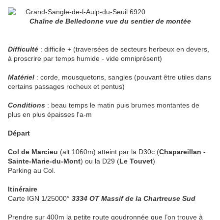
Chaîne de Belledonne vue du sentier de montée
Difficulté
: difficile + (traversées de secteurs herbeux en devers,
à proscrire par temps humide - vide omniprésent)
Matériel
: corde, mousquetons, sangles (pouvant être utiles dans
certains passages rocheux et pentus)
Conditions
: beau temps le matin puis brumes montantes de
plus en plus épaisses l'a-m
Départ
Col de Marcieu
(alt.1060m) atteint par la D30c (
Chapareillan
-
Sainte-Marie-du-Mont
) ou la D29 (
Le Touvet
)
Parking au Col.
Itinéraire
Carte IGN 1/25000°
3334 OT Massif de la Chartreuse Sud
Prendre sur 400m la petite route goudronnée que l’on trouve à