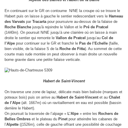
En continuant sur le GR on contourne
N/NE la croupe où se trouve le
Habert puis on laisse à gauche le sentier redescendant vers le
Hameau
des Varvats
par
Tracarta
pour poursuivre au-dessus de la falaise de
Roche Blanche
jusqu'à rejoindre le Vallon et le
Pré de Pratcel
(1440m). On poursuit N/NE jusqu’à une clairière où on laisse à main
droite le sentier qui remonte le
Vallon de Pratcel
jusqu’au
Col de
l’Alpe
pour continuer sur le GR et franchir le
Pas de l’Echelle
(faille,
bien visible, de la falaise S de la
Roche de Fitta
). Au sommet de cette
courte mais rude montée on peut observer à main droite un nouvelle
borne gravée dans une petite falaise verticale.
Habert de Saint-Vincent
On traverse une zone de lapiaz, délicate mais bien balisée (marques et
poteaux bois) puis on arrive au
Habert de Saint-Vincent
et au
Chalet
de l’Alpe
(alt. 1667m) où un ravitaillement en eau est possible (bassin
derrière le Habert).
On poursuit la traversée de l’alpage «
L’Alpe
» entre les
Rochers de
Belles Ombres
et le plateau du
Pinet
pour atteindre les cabanes de
l’
Alpette
((1526m), celle de gauche offrant une possibilité de couchage