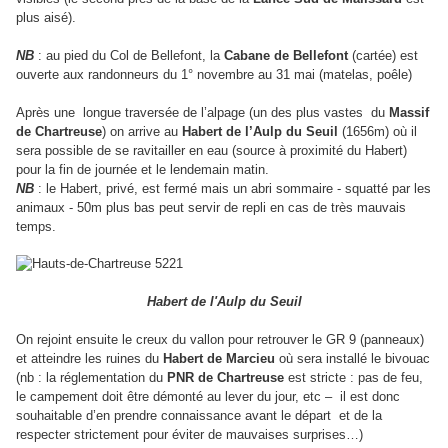
plus aisé).
NB
: au pied du Col de Bellefont, la
Cabane de Bellefont
(cartée) est
ouverte aux randonneurs du 1° novembre au 31 mai (matelas, poêle)
Après une
longue traversée de l’alpage (un des plus vastes du
Massif
de Chartreuse
) on arrive au
Habert de l’Aulp du Seuil
(1656m) où il
sera possible de se ravitailler en eau (source à proximité du Habert)
pour la fin de journée et le lendemain matin.
NB
: le Habert, privé, est fermé mais un abri sommaire - squatté par les
animaux -
50m
plus bas peut servir de repli en cas de très mauvais
temps.
Habert de l'Aulp du Seuil
On rejoint ensuite le creux du vallon pour retrouver le GR 9 (panneaux)
et atteindre les ruines du
Habert de Marcieu
où sera installé le bivouac
(nb : la réglementation du
PNR de Chartreuse
est stricte : pas de feu,
le campement doit être démonté au lever du jour, etc – il est donc
souhaitable d’en prendre connaissance
avant le départ
et de la
respecter strictement pour éviter de mauvaises surprises…)