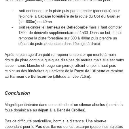
-
soit continuer sur la piste puis par le sentier (panneaux) pour
rejoindre la
Cabane forestière
de la route du
Col du Granier
(alt. 800m) en 40mn
-
soit rejoindre le
Hameau de Bellecombe
mais il faut compter
130m de dénivelé supplémentaire et 1h30. Dans ce but, il faut
remonter la piste forestière sur 300 à 400m puis prendre un
départ de piste secondaire dans l’épingle à droite.
Après le passage d’un petit ru, repérer un sentier qui monte à main
droite (la piste continue quelques dizaines de mètres mais elle est sans
issue – croix blanche et rouge sur pierre), atteint un point haut puis
rejoint un des itinéraires qui arrivent de la
Porte de l’Alpette
et ramène
au
Hameau de Bellecombe
(altitude arrivée 716m).
Conclusion
Magnifique itinéraire dans une solitude et un silence absolus (hormis la
foule dominicale au départ à la
Dent de Crolles
).
Pas de difficulté particulière, hormis la distance. Une réserve
cependant pour le
Pas des Barres
qui est escarpé (personnes sujettes