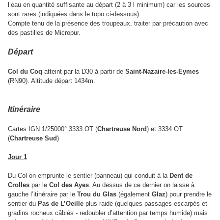
l’eau en quantité suffisante au départ (2 à 3 l minimum) car les sources
sont rares (indiquées dans le topo ci-dessous).
Compte tenu de la présence des troupeaux, traiter
par précaution
avec
des pastilles de Micropur.
Départ
Col du Coq
atteint par la D30 à partir de
Saint-Nazaire-les-Eymes
(RN90). Altitude départ 1434m.
Itinéraire
Cartes IGN 1/25000° 3333 OT (
Chartreuse Nord
) et 3334 OT
(
Chartreuse Sud
)
Jour 1
Du Col on emprunte le sentier (panneau) qui conduit à la
Dent de
Crolles
par le
Col des Ayes
. Au dessus de ce dernier on laisse à
gauche l’itinéraire par le
Trou du Glas
(également
Glaz
) pour prendre le
sentier du
Pas de L’Oeille
plus raide (quelques passages escarpés et
gradins rocheux câblés - redoubler d’attention par temps humide) mais