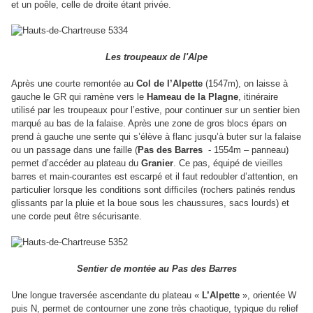
et un poêle, celle de droite étant privée.
Les troupeaux de l'Alpe
Après une courte remontée au
Col de l’Alpette
(1547m), on laisse à
gauche le GR qui ramène vers le
Hameau de la Plagne
, itinéraire
utilisé par les troupeaux pour l’estive, pour continuer sur un sentier bien
marqué au bas de la falaise. Après une zone de gros blocs épars on
prend à gauche une sente qui s’élève à flanc jusqu’à buter sur la falaise
ou un passage dans une faille (
Pas des Barres
- 1554m – panneau)
permet d’accéder au plateau du
Granier
. Ce pas, équipé de vieilles
barres et main-courantes est escarpé et il faut redoubler d’attention, en
particulier lorsque les conditions sont difficiles (rochers patinés rendus
glissants par la pluie et la boue sous les chaussures, sacs lourds) et
une corde peut être sécurisante.
Sentier de montée au Pas des Barres
Une longue traversée ascendante du plateau «
L’Alpette
», orientée W
puis N, permet de contourner une zone très chaotique, typique du relief