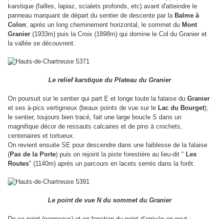
karstique (failles, lapiaz, scialets profonds, etc) avant d'atteindre le
panneau marquant de départ du sentier de descente par la
Balme à
Colon
; après un long cheminement horizontal, le sommet du
Mont
Granier
(1933m) puis la Croix (1898m) qui domine le Col du Granier et
la vallée se découvrent.
Le relief karstique du Plateau du Granier
On poursuit sur le sentier qui part E et longe toute la falaise du
Granier
et ses à-pics vertigineux (beaux points de vue sur le
Lac du Bourget
);
le sentier, toujours bien tracé, fait une large boucle S dans un
magnifique décor de ressauts calcaires et de pins à crochets,
centenaires et tortueux.
On revient ensuite SE pour descendre dans une faiblesse de la falaise
(
Pas de la Porte
) puis on rejoint la piste forestière au lieu-dit "
Les
Routes
" (1140m) après un parcours en lacets serrés dans la forêt.
Le point de vue N du sommet du Granier
De ce point (panneaux) et en fonction du point d’arrivée on peut :