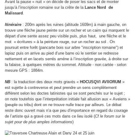
Avant la pause « nuit » on décide de poser les sacs et de monter
jusqu’à l’inscription romaine sur la crête de la
Lance Nord de
Malissard
.
Itinéraire
: 200m après les ruines (altitude 1609m)
à main gauche,
on
trouve une flèche jaune peinte sur un rocher et un cairn qui marquent le
départ d’une sente assez peu visible puis, plus haut, une flêche et le
mot
« écritures »
à la peinture rouge, sur un rocher au sol . On
poursuit entre forêt (pancarte bois sur arbre "inscription romaine") et
lapiaz puis on arrive au pied d’une barre où le sentier se redresse
nettement et en lacets serrés amène à l’inscription gravée, à droite sur
la falaise, à quelques mètres du sommet. Altitude - non cartée - selon
mesure GPS : 1884m.
NB
: la traduction des deux mots gravés «
HOCUSQVI AVIIORUM
»
est sujette à contreverse et peut prendre un sens complètement
différent selon les doctes latinistes qui se sont penchés sur le sujet ;
on note toutefois que l’interprétation initiale fait allusion aux « Aveiens »
(peuple ou tribu) dont on ne trouve nulle trace par ailleurs. Le débat
reste donc ouvert mais n’a que peu d’importance en regard du courage
de l’artiste qui a gravé ces mots dans ce lieu isolé (
Cf le forum sur le
sujet pour de plus amples informations
)