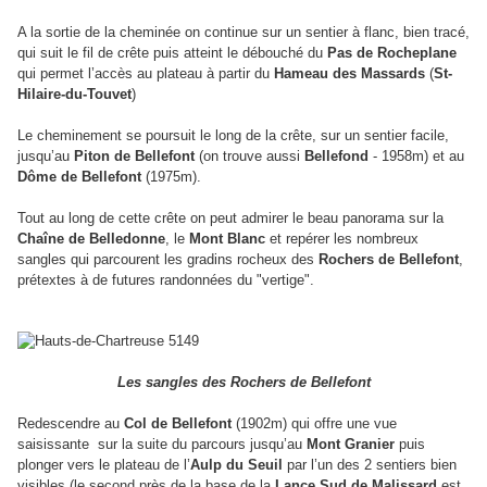
A la sortie de la cheminée on continue sur un sentier à flanc, bien tracé,
qui suit le fil de crête puis atteint le débouché du
Pas de Rocheplane
qui permet l’accès au plateau à partir du
Hameau des Massards
(
St-
Hilaire-du-Touvet
)
Le cheminement se poursuit le long de la crête, sur un sentier facile,
jusqu’au
Piton de Bellefont
(on trouve aussi
Bellefond
- 1958m) et au
Dôme de Bellefont
(1975m).
Tout au long de cette crête on peut admirer le beau panorama sur la
Chaîne de Belledonne
, le
Mont Blanc
et repérer les nombreux
sangles qui parcourent les gradins rocheux des
Rochers de Bellefont
,
prétextes à de futures randonnées du "vertige".
Les sangles des Rochers de Bellefont
Redescendre au
Col de Bellefont
(1902m) qui offre une vue
saisissante
sur la suite du parcours jusqu’au
Mont Granier
puis
plonger vers le plateau de l’
Aulp du Seuil
par l’un des 2 sentiers bien
visibles (le second près de la base de la
Lance Sud de Malissard
est