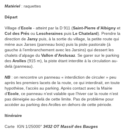
Matériel
: raquettes
Départ
Village d’
Ecole
- atteint par la D 911 (
Saint-Pierre d’Albigny
et
Col des Prés
ou
Lescheraines
puis
Le Chatelard
). Prendre la
direction de
Jarsy
puis, à la sortie du village, la petite route qui
mène aux Jarses (panneau bois) puis la piste pastorale (à
gauche à l’embranchement avec les Jarsins) qui dessert les
chalets d’alpage du
Vallon d’Arclusaz
. Se garer sur le parking
des
Arolles
(915 m), la piste étant interdite à la circulation au-
delà (panneau).
NB
: on rencontre un panneau « interdiction de circuler » peu
après les premiers lacets de la route, ce qui interdirait, en toute
hypothèse, l’accès au parking. Après contact avec la Mairie
d’
Ecole
, ce panneau n’est valable que l’hiver car la route n’est
pas déneigée au-delà de cette limite. Pas de problème pour
accéder au parking des Arolles en dehors de cette période.
Itinéraire
Carte
IGN 1/25000°
3432 OT Massif des Bauges