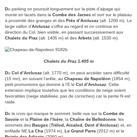
D
u parking on poursuit longuement sur la piste d’alpage qui
monte en lacets dans la
Combe des Jarses
et sort sur le plateau
à proximité des granges et des
Prés d’Arclusaz
(alt. 1200 m). Le
large vallon d’
Arclusaz
s’offre au regard et on continue en
direction du Col, bien visible, en passant successivement aux
Chalets du Praz
(alt. 1405 m) et des
Arbets
(alt. 1530 m).
Chalets du Praz 1.405 m
D
u
Col d’Arclusaz
(alt. 1770 m), on peut accéder sans difficulté
(15 mn), en suivant l’arête, au
Chapeau de Napoléon
(1854 m),
petit promontoire qui domine à l’E le
Col d’Arclusaz
. Cette
extension implique toutefois que les conditions de neige soient
favorables (neige stabilisée, pas de corniches) car la pente N est
raide.
D
e la croix qui marque le sommet, belle vue sur la
Combe de
Savoie
et la
Plaine de l’Isère
, la
Chaîne de Belledonne
, les
sommets des
Bauges
(
Trélod, Arcalod, Dent d’Arclusaz
) et, en
enfilade NE
La Cha
(1974 m),
Le Grand Parra
(2012 m) et la
Pointe des Arlicots
(2060 m)