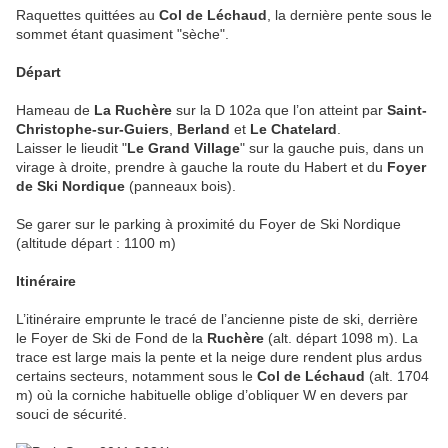
Raquettes quittées au
Col de Léchaud
, la dernière pente sous le
sommet étant quasiment "sèche".
Départ
Hameau de
La Ruchère
sur la D 102a que l’on atteint par
Saint-
Christophe-sur-Guiers
,
Berland
et
Le Chatelard
.
Laisser le lieudit "
Le Grand Village
" sur la gauche puis, dans un
virage à droite, prendre à gauche la route du Habert et du
Foyer
de Ski Nordique
(panneaux bois).
Se garer sur le parking à proximité du Foyer de Ski Nordique
(altitude départ : 1100 m)
Itinéraire
L’itinéraire emprunte le tracé de l’ancienne piste de ski, derrière
le Foyer de Ski de Fond de la
Ruchère
(alt. départ 1098 m). La
trace est large mais la pente et la neige dure rendent plus ardus
certains secteurs, notamment sous le
Col de Léchaud
(alt. 1704
m) où la corniche habituelle oblige d’obliquer W en devers par
souci de sécurité.