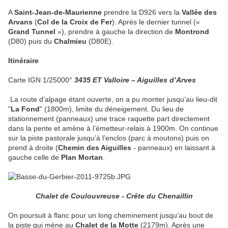
A
Saint-Jean-de-Maurienne
prendre la D926 vers la
Vallée des
Arvans
(
Col de la Croix de Fer
). Après le dernier tunnel («
Grand Tunnel
»), prendre à gauche la direction de
Montrond
(D80) puis du
Chalmieu
(D80E).
Itinéraire
Carte IGN 1/25000°
3435 ET Valloire – Aiguilles d’Arves
La route d’alpage étant ouverte, on a pu monter jusqu’au lieu-dit
"
La Fond
" (1800m), limite du déneigement. Du lieu de
stationnement (panneaux) une trace raquette part directement
dans la pente et amène à l’émetteur-relais à 1900m. On continue
sur la piste pastorale jusqu’à l’enclos (parc à moutons) puis on
prend à droite (
Chemin des Aiguilles
- panneaux) en laissant à
gauche celle de
Plan Mortan
.
Chalet de Coulouvreuse - Crête du Chenaillin
On poursuit à flanc pour un long cheminement jusqu’au bout de
la piste qui mène au
Chalet de la Motte
(2179m). Après une