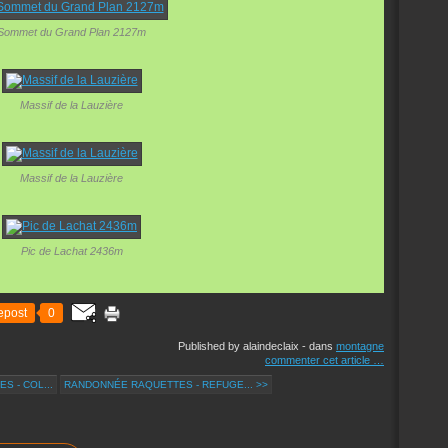
Sommet du Grand Plan 2127m
Massif de la Lauzière
Massif de la Lauzière
Pic de Lachat 2436m
epost
0
Published by alaindeclaix
-
dans
montagne
commenter cet article
…
 - COL...
RANDONNÉE RAQUETTES - REFUGE... >>