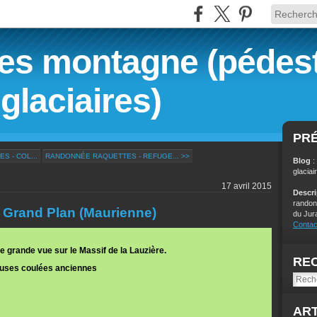
s montagne (pédest
glaciaires)
PR
 - COL...
RANDONNÉE RAQUETTES - REFUGE... >>
Blog
:
glaciai
17 avril 2015
Descr
randon
 Grand Plan (Maurienne)
du Jur
Contac
 grande vue sur le Massif de la Lauzière.
RE
uses coulées anciennes
ART