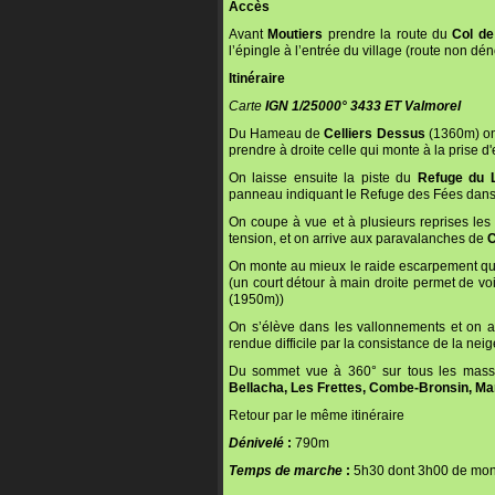
Accès
Avant
Moutiers
prendre la route du
Col de
l’épingle à l’entrée du village (route non dé
Itinéraire
Carte
IGN 1/25000° 3433 ET Valmorel
Du Hameau de
Celliers Dessus
(1360m) on
prendre à droite celle qui monte à la prise 
On laisse ensuite la piste du
Refuge du 
panneau indiquant le Refuge des Fées dans 
On coupe à vue et à plusieurs reprises les 
tension, et on arrive aux paravalanches de
C
On monte au mieux le raide escarpement qui
(un court détour à main droite permet de vo
(1950m))
On s’élève dans les vallonnements et on a
rendue difficile par la consistance de la neig
Du sommet vue à 360° sur tous les massifs
Bellacha, Les Frettes, Combe-Bronsin, Mam
Retour par le même itinéraire
Dénivelé
:
790m
Temps de marche
:
5h30 dont 3h00 de mo