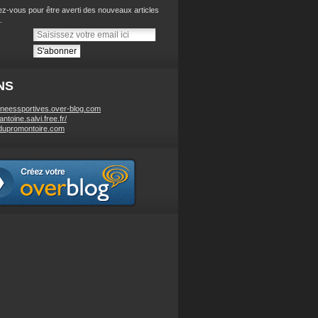
z-vous pour être averti des nouveaux articles
.
NS
neessportives.over-blog.com
/antoine.salvi.free.fr/
dupromontoire.com