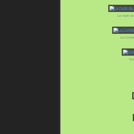
La route du
La Combe 
Vue