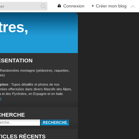
Connexion
+
Créer mon blog
res,
ÉSENTATION
 Randonnées montagne (pédestres, raquettes,
res)
iption
: Topos détaillés et photos de nos
nées effectuées dans divers Massifs des Alpes,
a et des Pyrénées, en Espagne et en Italie.
t
CHERCHE
ICLES RÉCENTS