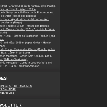
ranier (Chartreuse) par le hameau de la Plagne,
 des Barres et la Balme à Colon
de la Galoppaz - 1681m - par le Fournet et les
 de l'Allier (Massif des Bauges)
 Tours - Aiguille Verte - col de la Forclaz -
s de Mayse (Bargy)
 de la Fougère 1849m - Massif des Bauges
 de la Grande Combe (2175 m) - col de la Bâthie
rtain)
es 7 Laux - Massif de Belledonne - depuis Fond
nce
 Grand Méan 2855 m (Alpes Grées - Haute-
nne)
 du Roc au Plateau des Glières (Boucle par les
- Ebat, Câble, Freu, Spée)
née Montagne - Grand Som (2026 m) par la
e (PNR de Chartreuse)
née Montagne - Col de la Lose-Pointe "sans
018 m - Haute Tarentaise/Vanoise
GES
IONS et AUTRES MAXIMES
S D'AUTEUR
NSABILITE
WSLETTER