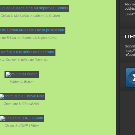
Abonne
publiés
Email
 Col de la Madeleine au départ de Celliers
LIE
du Bridan au-dessus de la prise d'eau
randon
https:/
refuge
 arrière sur le début de l'itinéraire
Vallon du Bridan
Zoom sur la Cheval Noir
Chalet de l'ONF 1760m