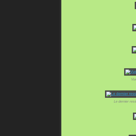
Vue
Le dernier res