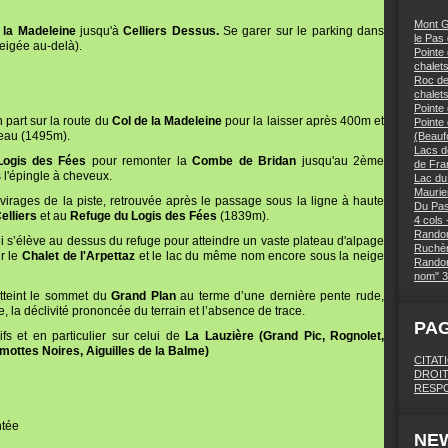
Mont G
 la Madeleine
jusqu'à
Celliers Dessus.
Se garer sur le parking dans
le Pas
neigée au-delà).
Pointe 
chalets
Roc des
chalet
Pointe
 part sur la route du
Col de la Madeleine
pour la laisser après 400m et
Pointe
d'eau (1495m).
(Beaufo
Lacs d
Logis des Fées
pour remonter la
Combe de Bridan
jusqu'au 2ème
de Fra
l'épingle à cheveux.
Lac du
Maurie
virages de la piste, retrouvée après le passage sous la ligne à haute
Du Pas
elliers
et au
Refuge du Logis des Fées
(1839m).
4 cols 
Randon
 s’élève au dessus du refuge pour atteindre un vaste plateau d'alpage
Ruchèr
ir le
Chalet de l'Arpettaz
et le lac du même nom encore sous la neige
Randon
nom" 3
tteint le sommet du
Grand Plan
au terme d’une dernière pente rude,
e, la déclivité prononcée du terrain et l’absence de trace.
PA
 et en particulier sur celui de
La Lauzière (Grand Pic, Rognolet,
ottes Noires, Aiguilles de la Balme)
CITAT
DROIT
RESPO
ntée
NE