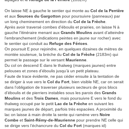
On laisse NE à gauche le sentier qui monte au
Col de la Perrière
et aux
Sources du Gargotton
pour poursuivre (panneaux) par
un long cheminement en direction du
Col de la Frèche
.
Après avoir traversé combes d'éboulis et prairies, on laisse N à
gauche l’itinéraire menant aux
Grands Moulins
avant d’atteindre
l'embranchement (indications peintes en jaune sur rocher) avec
le sentier qui conduit au
Refuge des Férices
.
On poursuit E pour rejoindre, en quelques dizaines de mètres de
montée soutenue, la brèche du
Col de la Frèche
(2183m) qui
permet le passage sur le versant
Maurienne
.
Du col on descend E dans le thalweg (marques jaunes) entre
pelouses et zones d’éboulis jusqu’à un petit plateau.
Faute de trace évidente, ne pas céder ensuite à la tentation de
se diriger à vue vers le
Col du Fort
, bien visible NE, car on serait
dans l’obligation de traverser plusieurs secteurs de gros blocs
d’éboulis et de pierriers instables sous les parois des
Grands
Moulins
et des
Trois Dames
, mais poursuivre E vers le fond du
thalweg occupé par le petit
Lac de la Frèche
en suivant les
marques jaunes de départ, parfois très espacées. A proximité du
lac on laisse à main droite la sente qui ramène vers
Noire
Combe
et
Saint-Rémy-de-Maurienne
pour prendre NE celle qui
se dirige vers l’échancrure du
Col du Fort
(marques id)