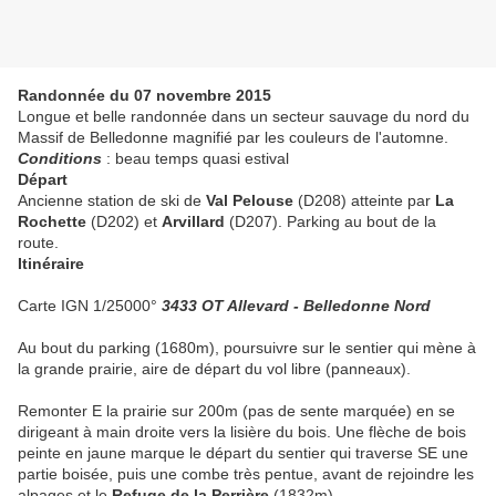
Randonnée du 07 novembre 2015
Longue et belle randonnée dans un secteur sauvage du nord du
Massif de Belledonne magnifié par les couleurs de l'automne.
Conditions
: beau temps quasi estival
Départ
Ancienne station de ski de
Val Pelouse
(D208) atteinte par
La
Rochette
(D202) et
Arvillard
(D207). Parking au bout de la
route.
Itinéraire
Carte IGN 1/25000°
3433 OT Allevard - Belledonne Nord
Au bout du parking (1680m), poursuivre sur le sentier qui mène à
la grande prairie, aire de départ du vol libre (panneaux).
Remonter E la prairie sur 200m (pas de sente marquée) en se
dirigeant à main droite vers la lisière du bois. Une flèche de bois
peinte en jaune marque le départ du sentier qui traverse SE une
partie boisée, puis une combe très pentue, avant de rejoindre les
alpages et le
Refuge de la Perrière
(1832m)