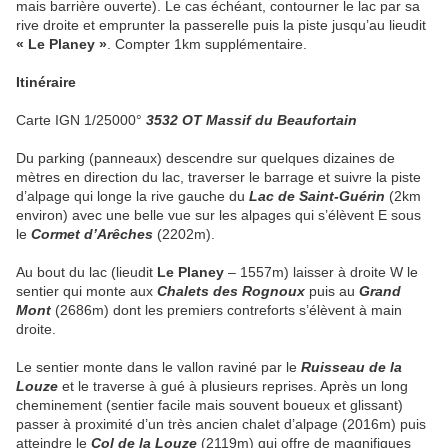
mais barrière ouverte). Le cas échéant, contourner le lac par sa
rive droite et emprunter la passerelle puis la piste jusqu’au lieudit
« Le Planey »
. Compter 1km supplémentaire.
Itinéraire
Carte IGN 1/25000°
3532 OT Massif du Beaufortain
Du parking (panneaux) descendre sur quelques dizaines de
mètres en direction du lac, traverser le barrage et suivre la piste
d’alpage qui longe la rive gauche du
Lac de Saint-Guérin
(2km
environ) avec une belle vue sur les alpages qui s’élèvent E sous
le
Cormet d’Arêches
(2202m).
Au bout du lac (lieudit
Le Planey
– 1557m) laisser à droite W le
sentier qui monte aux
Chalets des Rognoux
puis au
Grand
Mont
(2686m) dont les premiers contreforts s’élèvent à main
droite.
Le sentier monte dans le vallon raviné par le
Ruisseau de la
Louze
et le traverse à gué à plusieurs reprises. Après un long
cheminement (sentier facile mais souvent boueux et glissant)
passer à proximité d’un très ancien chalet d’alpage (2016m) puis
atteindre le
Col de la Louze
(2119m) qui offre de magnifiques