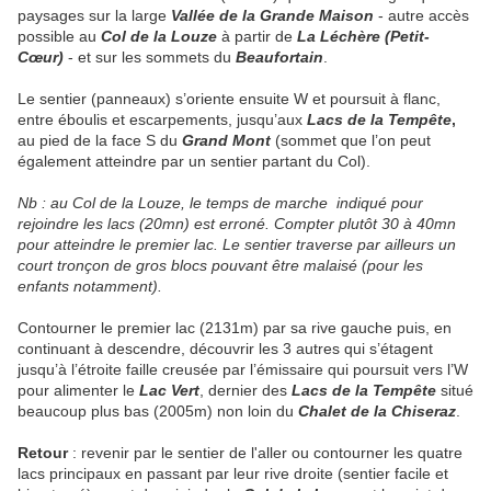
paysages sur la large
Vallée de la Grande Maison
- autre accès
possible au
Col de la Louze
à partir de
La Léchère (Petit-
Cœur)
- et sur les sommets du
Beaufortain
.
Le sentier (panneaux) s’oriente ensuite W et poursuit à flanc,
entre éboulis et escarpements, jusqu’aux
Lacs de la Tempête
,
au pied de la face S du
Grand Mont
(sommet que l’on peut
également atteindre par un sentier partant du Col).
Nb : au Col de la Louze, le temps de marche indiqué pour
rejoindre les lacs (20mn) est erroné. Compter plutôt 30 à 40mn
pour atteindre le premier lac. Le sentier traverse par ailleurs un
court tronçon de gros blocs pouvant être malaisé (pour les
enfants notamment).
Contourner le premier lac (2131m) par sa rive gauche puis, en
continuant à descendre, découvrir les 3 autres qui s’étagent
jusqu’à l’étroite faille creusée par l’émissaire qui poursuit vers l’W
pour alimenter le
Lac Vert
, dernier des
Lacs de la Tempête
situé
beaucoup plus bas (2005m) non loin du
Chalet de la Chiseraz
.
Retour
: revenir par le sentier de l'aller ou contourner les quatre
lacs principaux en passant par leur rive droite (sentier facile et