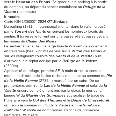
vers le
Hameau des Prioux
. Se garer sur le parking à la sortie
du hameau, au départ du sentier conduisant au
Refuge de la
Valette
(panneaux).
Itinéraire
Carte IGN 1/25000°
3534 OT Modane
Du parking (1711m – panneaux) monter dans le vallon creusé
par le
Torrent des Nants
en suivant les nombreux lacets du
sentier. Il traverse le torrent sur une passerelle
et passe devant
les ruines du
Chalet des Nants
.
Le sentier fait ensuite une large boucle W avant de s’orienter N
en traversée (beaux points de vue sur la
Vallon des Prioux
et
sur les vertigineux couloirs des
Nants
et de
la Valette
) puis
d’arriver sur le replat occupé par le
Refuge de la Valette
(2590m)
A proximité du refuge, prendre SE, à main droite, la sente qui
monte en direction de l’arête rocheuse menant au sommet du
Pic
de la Vieille Femme
(2739m) marqué par un cairn. De ce
promontoire, admirer le
Lac de la Vieille Femme
et celui de
la
Valette
encore complètement pris par la glace, le mur de la
langue W du
Glacier des Sonnailles
et visualiser le tracé de
l’itinéraire vers le
Col des Thurges
et le
Dôme de Chasseforêt
.
nb : sous le sommet du Pic de la Vieille Femme la pelouse
d'altitude SW abrite de nombreuses stations de primevère
visqueuse, fleur rare.