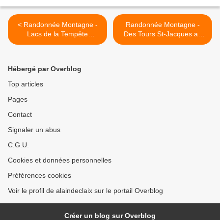
< Randonnée Montagne -
Randonnée Montagne -
Lacs de la Tempête
Des Tours St-Jacques au
(Beaufortain) par le Col de
Crêt de l'Aigle (Massif des
la Louze
Bauges) >
Hébergé par Overblog
Top articles
Pages
Contact
Signaler un abus
C.G.U.
Cookies et données personnelles
Préférences cookies
Voir le profil de alaindeclaix sur le portail Overblog
Créer un blog sur Overblog