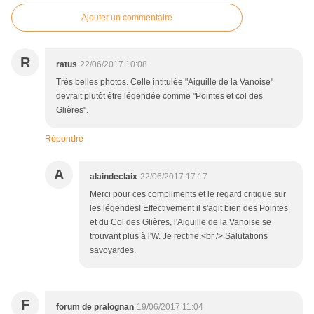
Ajouter un commentaire
R
ratus
22/06/2017 10:08
Très belles photos. Celle intitulée "Aiguille de la Vanoise"
devrait plutôt être légendée comme "Pointes et col des
Glières".
Répondre
A
alaindeclaix
22/06/2017 17:17
Merci pour ces compliments et le regard critique sur
les légendes! Effectivement il s'agit bien des Pointes
et du Col des Glières, l'Aiguille de la Vanoise se
trouvant plus à l'W. Je rectifie.<br /> Salutations
savoyardes.
F
forum de pralognan
19/06/2017 11:04