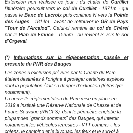
Extension non réalisée ce jour
: du chalet de
Curtillet
l'itinéraire poursuit vers le
col de Curtillet
- 1871m - qui
passe le
Banc de Lacroix
puis continue N vers la
Pointe
des Auges
- 1814m - avant de retrouver le
GR de Pays
"Tour de l'Arcalod"
. Celui-ci ramène au
col de Chérel
par le
Plan de France
- 1535m - ou revient S vers le
col
d'Orgeval
.
(*)
Informations sur la réglementation passée et
présente du PNR des Bauges
Les zones d'exclusion prévues par la Charte du Parc
étaient destinées à l'origine à protéger certaines espèces
dont la population était en danger d'extinction (tétras lyre
notamment).
La nouvelle réglementation du Parc mise en place en
2019 a institué une Réserve Nationale de Chasse et de
Faune Sauvage (RNCFS), dont le périmètre englobe la
plupart des "grands sommets" des Bauges, qui interdit
notamment les véhicules terrestres - VTT compris -, les
chiens, le camping et le bivouac, les feux et le survol à