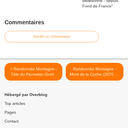
Commentaires
Ajouter un commentaire
< Randonnée Montagne -
Randonnée Montagne -
Tête du Parmelan-Grotte
Mont de la Coche (2070m)-
de l'Enfer (Bornes)
Tré-le Molard (2035m) par
le Coudray et le Plan de la
Limace >
Hébergé par Overblog
Top articles
Pages
Contact