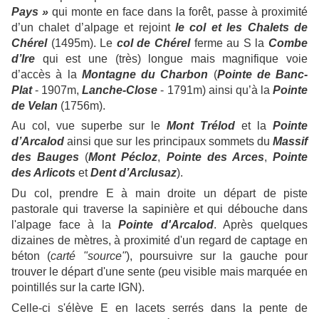
Pays »
qui monte en face dans la forêt, passe à proximité
d’un chalet d’alpage et rejoint
le col et les Chalets de
Chérel
(1495m). Le
c
ol de Chérel
ferme au S la
Combe
d’Ire
qui est une (très) longue mais magnifique voie
d’accès à la
Montagne du Charbon
(
Pointe de Banc-
Plat
- 1907m,
Lanche-Close
- 1791m) ainsi qu’à la
Pointe
de Velan
(1756m).
Au col, vue superbe sur le
Mont Trélod
et la
Pointe
d’Arcalod
ainsi que sur les principaux sommets du
Massif
des Bauges
(
Mont Pécloz
,
Pointe des Arces
,
Pointe
des Arlicots
et
Dent d’Arclusaz
).
Du col, prendre E à main droite un départ de piste
pastorale qui traverse la sapinière et qui débouche dans
l'alpage face à la
Pointe d'Arcalod
. Après quelques
dizaines de mètres, à proximité d'un regard de captage en
béton (
carté "source"
), poursuivre sur la gauche pour
trouver le départ d'une sente (peu visible mais marquée en
pointillés sur la carte IGN).
Celle-ci s'élève E en lacets serrés dans la pente de