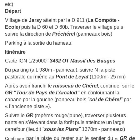
etc)
Départ
Village de
Jarsy
atteint par la D 911 (
La Compôte -
Ecole
) puis la D 60 et D 60b. Traverser le village puis
suivre la direction de
Préchérel
(panneaux bois)
Parking à la sortie du hameau.
Itinéraire
Carte IGN 1/25000°
3432 OT Massif des Bauges
u parking (alt. 980m - panneau), suivre N la piste
D
pastorale qui mène au
Pont de Leyat
(1100m - 25 mn)
Après avoir franchi le
ruisseau de Chérel
, continuer sur le
GR "Tour de Pays de l’Arcalod"
en contournant la
cabane par la gauche (panneau bois
"
c
ol de Chérel
"
par
« l’ancienne piste »).
Suivre le
GR
(repères rouge/jaune), traverser plusieurs
nants en s’élevant dans la forêt puis atteindre un large
carrefour (lieudit
"
s
ous les Plans
"
1370m - panneaux)
par la piste ou rester sur le sentier du
« GR de
Continuer