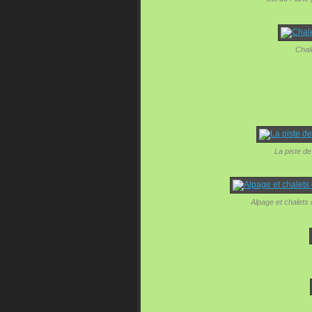
Chal
La piste de
Alpage et chalets