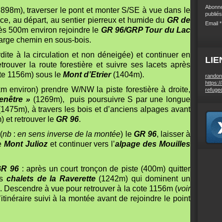
Abonne
 898m), traverser le pont et monter S/SE à vue dans le
publiés
nce, au départ, au sentier pierreux et humide du
GR de
Email
rès 500m environ rejoindre le
GR 96/GRP Tour du Lac
large chemin en sous-bois.
erdite à la circulation et non déneigée) et continuer en
LIE
trouver la route forestière et suivre ses lacets après
ote 1156m) sous le
Mont d’Etrier
(1404m).
randon
https:/
m environ) prendre W/NW la piste forestière à droite,
refuge
fenêtre »
(1269m), puis poursuivre S par une longue
1475m), à travers les bois et d’anciens alpages avant
 et retrouver le
GR 96
.
(
nb
:
en
sens inverse de la montée
) le
GR 96
, laisser à
le
Mont Julioz
et continuer vers l’
alpage des Mouilles
R 96
: après un court tronçon de piste (400m) quitter
es
chalets de la Raverette
(1242m) qui dominent un
. Descendre à vue pour retrouver à la cote 1156m (
voir
l’itinéraire suivi à la montée avant de rejoindre le point