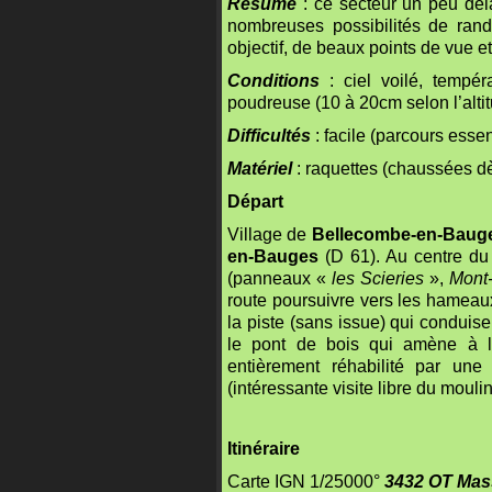
Résumé
: ce secteur un peu dé
nombreuses possibilités de rando
objectif, de beaux points de vue 
Conditions
: ciel voilé, temp
poudreuse (10 à 20cm selon l’altit
Difficultés
: facile (parcours essen
Matériel
: raquettes (chaussées dè
Départ
Village de
Bellecombe-en-Baug
en-Bauges
(D 61). Au centre du 
(panneaux «
les Scieries
»,
Mont
route poursuivre vers les hameaux
la piste (sans issue) qui conduise
le pont de bois qui amène à l
entièrement réhabilité par un
(intéressante visite libre du moulin
Itinéraire
Carte IGN 1/25000°
3432 OT
Mas