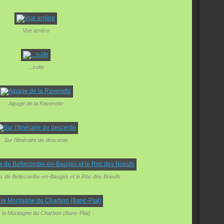
Vue arrière
...suite
Alpage de la Raverette
Sur l'itinéraire de descente
aux de Bellecombe-en-Bauges et le Roc des Boeufs
 la Montagne du Charbon (Banc-Plat)