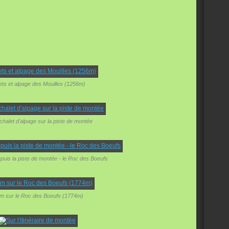
ets et alpage des Mouilles (1256m)
chalet d'alpage sur la piste de montée
epuis la piste de montée - le Roc des Boeufs
m sur le Roc des Boeufs (1774m)