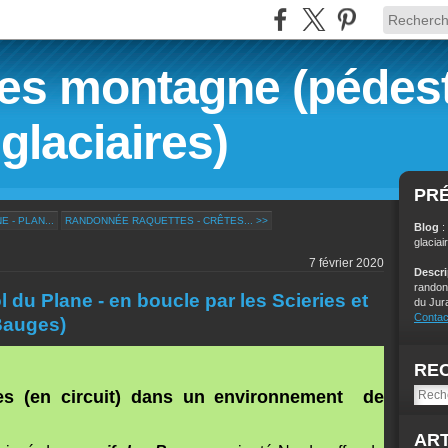
s montagne (pédest
glaciaires)
PR
 - PLAN...
RANDONNÉE RAQUETTES - CRÊTES... >>
Blog
:
glaciai
7 février 2020
Descr
randon
du Plane - en boucle par les Scieries et
du Jur
Contac
 Bauges)
RE
es (en circuit) dans un environnement de
ART