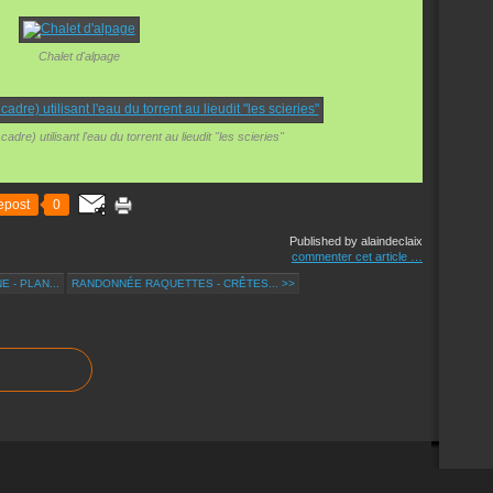
Chalet d'alpage
adre) utilisant l'eau du torrent au lieudit "les scieries"
epost
0
Published by alaindeclaix
commenter cet article
…
 - PLAN...
RANDONNÉE RAQUETTES - CRÊTES... >>