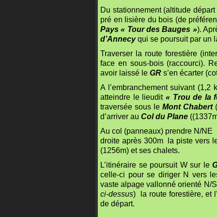
Du stationnement (altitude départ
pré en lisière du bois (de préfére
Pays « Tour des Bauges »
). Ap
d’Annecy
qui se poursuit par un 
Traverser la route forestière (int
face en sous-bois (raccourci). Re
avoir laissé le
GR
s’en écarter (c
A l’embranchement suivant (1,2 k
atteindre le lieudit
« Trou de la 
traversée sous le
Mont Chabert
(
d’arriver au
Col du Plane
((1337m)
Au col (panneaux) prendre N/NE 
droite après 300m la piste vers 
(1256m) et ses chalets.
L’itinéraire se poursuit W sur le
G
celle-ci pour se diriger N vers l
vaste alpage vallonné orienté N/S
ci-dessus
) la route forestière, et 
de départ.