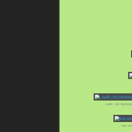
...suite - les hame
Vue sur