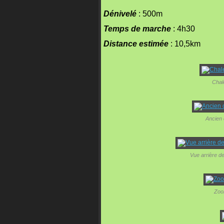
Dénivelé
: 500m
Temps de marche
: 4h30
Distance estimée
: 10,5km
Chal
Ancien 
Vue arrière d
Zoo