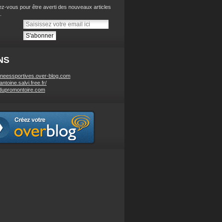
z-vous pour être averti des nouveaux articles
.
NS
neessportives.over-blog.com
/antoine.salvi.free.fr/
dupromontoire.com