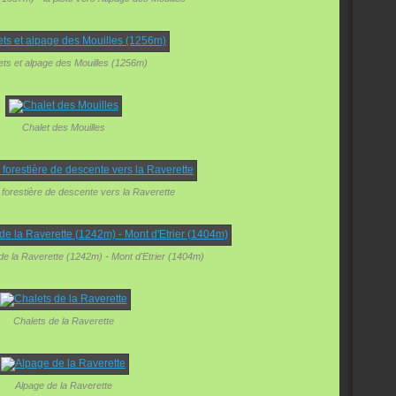
ets et alpage des Mouilles (1256m)
Chalet des Mouilles
 forestière de descente vers la Raverette
 de la Raverette (1242m) - Mont d'Etrier (1404m)
Chalets de la Raverette
Alpage de la Raverette