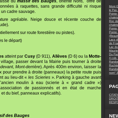
laissé du
massif des Bauges
, orienté Nord, offre de
nnées à raquettes, sans grande difficulté ni risque
Mont G
le Pas
et un cadre sauvage.
Pointe 
chalets
érature agréable. Neige douce et récente couche de
Roc des
ude).
chalet
Pointe
tiellement sur route forestière ou pistes).
Pointe
(Beaufo
Lacs d
s le départ)
de Fra
Lac du
Maurie
Du Pas
es
atteint par
Cusy
(D 911),
Allèves
(D 6) ou la
Motte-
4 cols 
village, passer devant la Mairie puis tourner à droite
Randon
Ruchèr
-devant
,
Mont-derrière
). Après 400m environ, laisser la
Randon
 pour prendre à droite (panneaux) la petite route puis
nom" 3
nt au lieu-dit «
les Scieries
». Parking à gauche avant
’ancien moulin à eau (scierie à « grand cadre »)
PA
e association de passionnés et en état de marche
 et du bief, panneaux explicatifs).
CITAT
DROIT
RESPO
sif des Bauges
NE