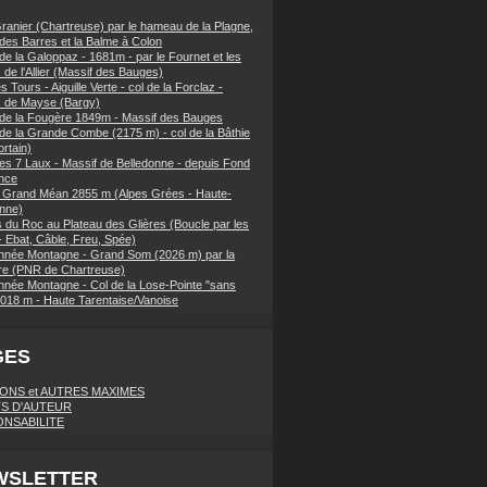
ranier (Chartreuse) par le hameau de la Plagne,
 des Barres et la Balme à Colon
de la Galoppaz - 1681m - par le Fournet et les
 de l'Allier (Massif des Bauges)
 Tours - Aiguille Verte - col de la Forclaz -
s de Mayse (Bargy)
 de la Fougère 1849m - Massif des Bauges
 de la Grande Combe (2175 m) - col de la Bâthie
rtain)
es 7 Laux - Massif de Belledonne - depuis Fond
nce
 Grand Méan 2855 m (Alpes Grées - Haute-
nne)
 du Roc au Plateau des Glières (Boucle par les
- Ebat, Câble, Freu, Spée)
née Montagne - Grand Som (2026 m) par la
e (PNR de Chartreuse)
née Montagne - Col de la Lose-Pointe "sans
018 m - Haute Tarentaise/Vanoise
GES
IONS et AUTRES MAXIMES
S D'AUTEUR
NSABILITE
WSLETTER