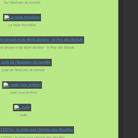
Sur l'itinéraire de montée
La route forestière
-devant et de Mont-derrière - le Roc des Boeufs
...suite de l'itinéraire de montée
...suite (vue arrière)
...suite
(1337m) - la piste vers l'alpage des Mouilles