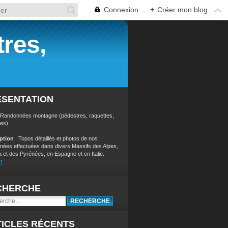
Connexion
+
Créer mon blog
res,
ÉSENTATION
 Randonnées montagne (pédestres, raquettes,
res)
iption
: Topos détaillés et photos de nos
nées effectuées dans divers Massifs des Alpes,
a et des Pyrénées, en Espagne et en Italie.
t
CHERCHE
ICLES RÉCENTS