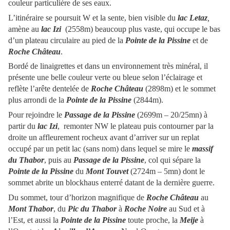
couleur particulière de ses eaux.
L’itinéraire se poursuit W et la sente, bien visible du
lac Letaz
,
amène au
lac Izi
(2558m) beaucoup plus vaste, qui occupe le bas
d’un plateau circulaire au pied de la
Pointe de la Pissine
et de
Roche Château
.
Bordé de linaigrettes et dans un environnement très minéral, il
présente une belle couleur verte ou bleue selon l’éclairage et
reflète l’arête dentelée de
Roche Château
(2898m) et le sommet
plus arrondi de la
Pointe de la Pissine
(2844m).
Pour rejoindre le
Passage de la Pissine
(2699m – 20/25mn) à
partir du
lac Izi
, remonter NW le plateau puis contourner par la
droite un affleurement rocheux avant d’arriver sur un replat
occupé par un petit lac (sans nom) dans lequel se mire le
massif
du Thabor
, puis au
Passage de la Pissine
, col qui sépare la
Pointe de la Pissine
du
Mont Touvet
(2724m – 5mn) dont le
sommet abrite un blockhaus enterré datant de la dernière guerre.
Du sommet, tour d’horizon magnifique de
Roche Château
au
Mont Thabor
, du
Pic du Thabor
à
Roche Noire
au Sud et à
l’Est, et aussi la
Pointe de la Pissine
toute proche, la
Meije
à