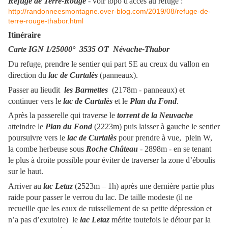
Refuge de Terre-Rouge
- voir topo d'accès au refuge :
http://randonneesmontagne.over-blog.com/2019/08/refuge-de-
terre-rouge-thabor.html
Itinéraire
Carte IGN 1/25000°
3535 OT Névache-Thabor
Du refuge, prendre le sentier qui part SE au creux du vallon en
direction du
lac de Curtalès
(panneaux).
Passer au lieudit
les Barmettes
(2178m - panneaux) et
continuer vers le
lac de Curtalès
et le
Plan du Fond
.
Après la passerelle qui traverse le
torrent de la Neuvache
atteindre le
Plan du Fond
(2223m) puis laisser à gauche le sentier
poursuivre vers le
lac de Curtalès
pour prendre à vue, plein W,
la combe herbeuse sous
Roche Château
- 2898m - en se tenant
le plus à droite possible pour éviter de traverser la zone d’éboulis
sur le haut.
Arriver au
lac Letaz
(2523m – 1h) après une dernière partie plus
raide pour passer le verrou du lac. De taille modeste (il ne
recueille que les eaux de ruissellement de sa petite dépression et
n’a pas d’exutoire) le
lac Letaz
mérite toutefois le détour par la