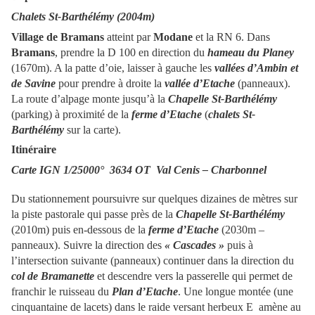
Chalets St-Barthélémy (2004m)
Village de Bramans
atteint par
Modane
et la RN 6. Dans
Bramans
, prendre la D 100 en direction du
hameau du Planey
(1670m). A la patte d’oie, laisser à gauche les
vallées d’Ambin et
de Savine
pour prendre à droite la
vallée d’Etache
(panneaux).
La route d’alpage monte jusqu’à la
Chapelle St-Barthélémy
(parking) à proximité de la
ferme d’Etache
(
chalets St-
Barthélémy
sur la carte).
Itinéraire
Carte IGN 1/25000°
3634 OT Val Cenis – Charbonnel
Du stationnement poursuivre sur quelques dizaines de mètres sur
la piste pastorale qui passe près de la
Chapelle St-Barthélémy
(2010m) puis en-dessous de la
ferme d’Etache
(2030m –
panneaux). Suivre la direction des
« Cascades »
puis à
l’intersection suivante (panneaux) continuer dans la direction du
col de Bramanette
et descendre vers la passerelle qui permet de
franchir le ruisseau du
Plan d’Etache
. Une longue montée (une
cinquantaine de lacets) dans le raide versant herbeux E amène au