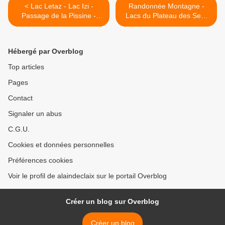
< Lac Letaz - Lac Izi -
Randonnée Montagne -
Passage de la Pissine -
Lacs du Plateau des Sept
Mont Touvet (2724m) -
Laux (Massif de
Massif du Thabor
Belledonne) >
Hébergé par Overblog
Top articles
Pages
Contact
Signaler un abus
C.G.U.
Cookies et données personnelles
Préférences cookies
Voir le profil de alaindeclaix sur le portail Overblog
Créer un blog sur Overblog
Créer un blog