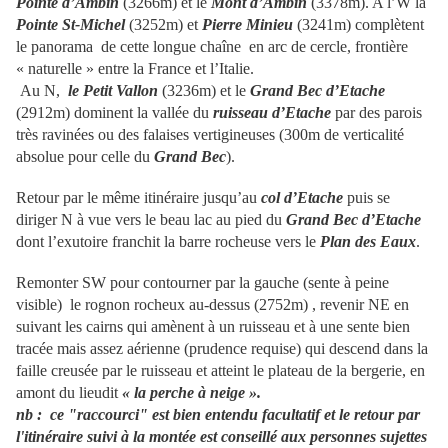
Pointe d’Ambin
(3266m) et le
Mont d’Ambin
(3378m). A l’W la
Pointe St-Michel
(3252m) et
Pierre Minieu
(3241m) complètent
le panorama de cette longue chaîne en arc de cercle, frontière
« naturelle » entre la France et l’Italie.
Au N,
le Petit Vallon
(3236m) et le
Grand Bec d’Etache
(2912m) dominent la vallée du
ruisseau d’Etache
par des parois
très ravinées ou des falaises vertigineuses (300m de verticalité
absolue pour celle du
Grand Bec
).
Retour par le même itinéraire jusqu’au
col d’Etache
puis se
diriger N à vue vers le beau lac au pied du
Grand Bec d’Etache
dont l’exutoire franchit la barre rocheuse vers le
Plan des Eaux
.
Remonter SW pour contourner par la gauche (sente à peine
visible) le rognon rocheux au-dessus (2752m) , revenir NE en
suivant les cairns qui amènent à un ruisseau et à une sente bien
tracée mais assez aérienne (prudence requise) qui descend dans la
faille creusée par le ruisseau et atteint le plateau de la bergerie, en
amont du lieudit
« la perche à neige ».
nb : c
e "raccourci" est bien entendu facultatif et le retour par
l'itinéraire suivi à la montée est conseillé aux personnes sujettes