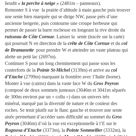
lieudit
« la perche à neige »
(2481m – panneaux).
Remonter S à vue la prairie d’altitude à main gauche puis trouver
une sente bien marquée qui se dirige NW, passe près d’une
ancienne bergerie, puis contourne une croupe herbeuse qui
permet de passer la barre rocheuse en longeant la rive droite du
ruisseau de Côte Cornue
. Laisser la sente (tracée sur la carte)
qui poursuit N en direction de la
crête de Côte Cornue
et du
col
de Bramanette
pour prendre W et atteindre un vaste plateau qui
abrite un petit lac (2697m).
Continuer S pour un long cheminement qui passe sous les
contreforts de la
Pointe St-Michel
(3139m) et arrive au
col
d’Etache
(2799m) marquant la frontière avec l’Italie (borne).
Monter à vue (cairns) dans la vaste face W du
Gros Peyron
(composé de deux sommets jumeaux (3046m et 3041m séparés
de 300m environ par un « collu ») dans un univers très
minéral, marqué par la diversité de nature et de couleur des
roches. Se tenir plutôt sur le flanc gauche et trouver une sente
aisée permettant d’accéder sans difficulté au sommet du
Gros
Peyron
(3046m) d’où la vue est exceptionnelle à l’E sur le
Rognosa d’Etache
(3373m), la
Pointe Sommeiller
(3332m), la