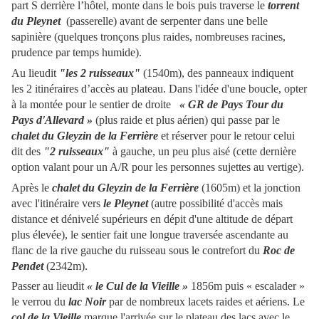
part S derrière l’hôtel, monte dans le bois puis traverse le
torrent
du Pleynet
(passerelle) avant de serpenter dans une belle
sapinière (quelques tronçons plus raides, nombreuses racines,
prudence par temps humide).
Au lieudit
"les 2 ruisseaux"
(1540m), des panneaux indiquent
les 2 itinéraires d’accès au plateau. Dans l'idée d'une boucle, opter
à la montée pour le sentier de droite
« GR de Pays Tour du
Pays d'Allevard »
(plus raide et plus aérien) qui passe par le
chalet du Gleyzin
de la Ferrière
et réserver pour le retour celui
dit des
"2 ruisseaux"
à gauche, un peu plus aisé (cette dernière
option valant pour un A/R pour les personnes sujettes au vertige).
Après le
chalet du Gleyzin de la Ferrière
(1605m) et la jonction
avec l'itinéraire vers
le Pleynet
(autre possibilité d'accès mais
distance et dénivelé supérieurs en dépit d'une altitude de départ
plus élevée), le sentier fait une longue traversée ascendante au
flanc de la rive gauche du ruisseau sous le contrefort du
Roc de
Pendet
(2342m).
Passer au lieudit
« le Cul de la Vieille »
1856m puis « escalader »
le verrou du
lac Noir
par de nombreux lacets raides et aériens. Le
col de la Vieille
marque l'arrivée sur le plateau des lacs avec le