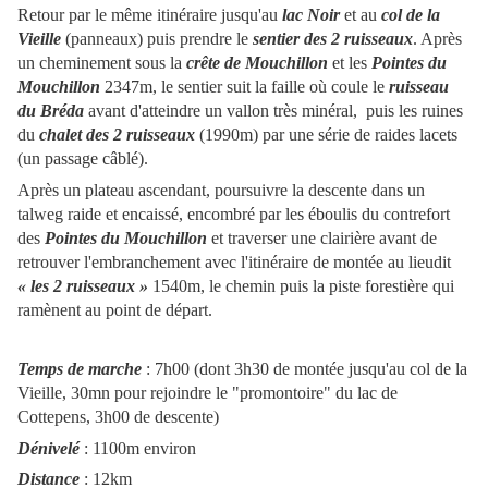
Retour par le même itinéraire jusqu'au
lac Noir
et au
col de la
Vieille
(panneaux) puis prendre le
sentier des 2 ruisseaux
. Après
un cheminement sous la
crête de Mouchillon
et les
Pointes du
Mouchillon
2347m, le sentier suit la faille où coule le
ruisseau
du Bréda
avant d'atteindre un vallon très minéral, puis les ruines
du
chalet des 2 ruisseaux
(1990m) par une série de raides lacets
(un passage câblé).
Après un plateau ascendant, poursuivre la descente dans un
talweg raide et encaissé, encombré par les éboulis du contrefort
des
Pointes du Mouchillon
et traverser une clairière avant de
retrouver l'embranchement avec l'itinéraire de montée au lieudit
« les 2 ruisseaux »
1540m, le chemin puis la piste forestière qui
ramènent au point de départ.
Temps de marche
: 7h00 (dont 3h30 de montée jusqu'au col de la
Vieille, 30mn pour rejoindre le "promontoire" du lac de
Cottepens, 3h00 de descente)
Dénivelé
: 1100m environ
Distance
: 12km