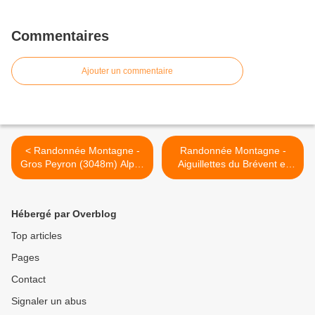
Commentaires
Ajouter un commentaire
< Randonnée Montagne -
Randonnée Montagne -
Gros Peyron (3048m) Alpes
Aiguillettes du Brévent et
Grées
des Houches - Pointe de
Lapaz (Massif des Aiguilles
Rouges) >
Hébergé par Overblog
Top articles
Pages
Contact
Signaler un abus