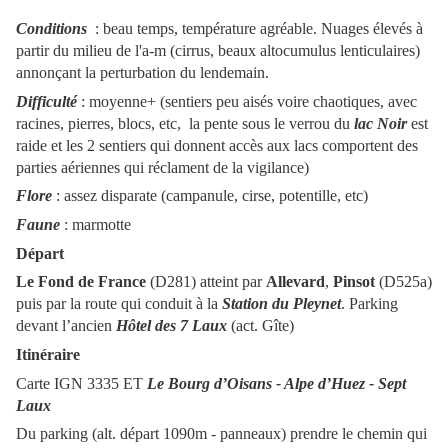
Conditions
: beau temps, température agréable. Nuages élevés à
partir du milieu de l'a-m (cirrus, beaux altocumulus lenticulaires)
annonçant la perturbation du lendemain.
Difficulté
: moyenne+ (sentiers peu aisés voire chaotiques, avec
racines, pierres, blocs, etc, la pente sous le verrou du
lac Noir
est
raide et les 2 sentiers qui donnent accès aux lacs comportent des
parties aériennes qui réclament de la vigilance)
Flore
: assez disparate (campanule, cirse, potentille, etc)
Faune
: marmotte
Départ
Le Fond de France
(D281) atteint par
Allevard
,
Pinsot
(D525a)
puis par la route qui conduit à la
Station du Pleynet
. Parking
devant l’ancien
Hôtel des 7 Laux
(act. Gîte)
Itinéraire
Carte IGN 3335 ET
Le Bourg d’Oisans - Alpe d’Huez - Sept
Laux
Du parking (alt. départ 1090m - panneaux) prendre le chemin qui