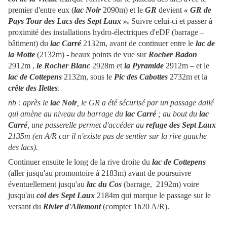
premier d'entre eux (
lac Noir
2090m) et le
GR
devient
« GR de
Pays Tour des Lacs des Sept Laux ».
Suivre celui-ci et passer à
proximité des installations hydro-électriques d'eDF (barrage –
bâtiment) du
lac Carré
2132m, avant de continuer entre le
lac de
la Motte
(2132m) - beaux points de vue sur
Rocher Badon
2912m ,
le Rocher Blanc
2928m et
la Pyramide
2912m – et le
lac de Cottepens
2132m, sous le
Pic des Cabottes
2732m et la
crête des Ilettes
.
nb : après le
lac Noir
, le GR a été sécurisé par un passage dallé
qui amène au niveau du barrage du
lac Carré
; au bout du
lac
Carré
, une passerelle permet d'accéder au
refuge des Sept Laux
2135m (en A/R car il n'existe pas de sentier sur la rive gauche
des lacs).
Continuer ensuite le long de la rive droite du
lac de Cottepens
(aller jusqu'au promontoire à 2183m) avant de poursuivre
éventuellement jusqu'au
lac du Cos
(barrage, 2192m) voire
jusqu'au
col des Sept Laux
2184m qui marque le passage sur le
versant du
Rivier d'Allemont
(compter 1h20 A/R).