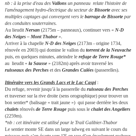
nb : à la prise d'eau des
Vallons
un panneau relate l'histoire de
l'aménagement hydro-électrique du secteur de
Bissorte
avec ses
multiples captages qui convergent vers le
barrage de Bissorte
par
des conduites souterraines.
Au lieudit
Nersan
(2175m – panneaux), continuer vers «
N-D
des Neiges – Mont Thabor
».
Arriver à la chapelle
N-D des Neiges
(2173m - origine 1734,
rénovée en 2003) qui domine le vallon du
torrent de la Neuvache
puis, en quelques minutes, atteindre le
refuge de Terre Rouge*
au lieudit «
la Sausse
» (2182m) après avoir traversé les
ruisseaux des Perches
et des
Grandes Culées
(passerelles).
Itinéraire vers les Grands Lacs et le Lac Caspi
:
Du refuge, revenir jusqu’à la passerelle du
ruisseau des Perches
et traverser sur la rive droite (sens orographique) pour trouver un
bon sentier* (balisage « trait jaune ») qui passe derrière les deux
chalets
rénovés
de
Terre Rouge
puis sous le
chalet des Angeliers
(2259m).
*nb : cet itinéraire est utilisé pour le Trail Galibier-Thabor
Le sentier monte SE dans un large talweg en suivant le cours du
ruisseau puis s’en écarte vers l’E en vue d’un épaulement rocheux