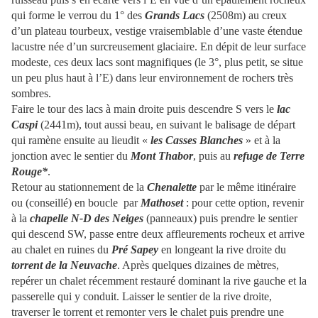
qui forme le verrou du 1° des
Grands Lacs
(2508m) au creux
d’un plateau tourbeux, vestige vraisemblable d’une vaste étendue
lacustre née d’un surcreusement glaciaire. En dépit de leur surface
modeste, ces deux lacs sont magnifiques (le 3°, plus petit, se situe
un peu plus haut à l’E) dans leur environnement de rochers très
sombres.
Faire le tour des lacs à main droite puis descendre S vers le
lac
Caspi
(2441m), tout aussi beau, en suivant le balisage de départ
qui ramène ensuite au lieudit «
les Casses Blanches
» et à la
jonction avec le sentier du
Mont Thabor
, puis au
refuge de Terre
Rouge*
.
Retour au stationnement de la
Chenalette
par le même itinéraire
ou (conseillé) en boucle par
Mathoset
: pour cette option, revenir
à la
chapelle N-D des Neiges
(panneaux) puis prendre le sentier
qui descend SW, passe entre deux affleurements rocheux et arrive
au chalet en ruines du
Pré Sapey
en longeant la rive droite du
torrent de la Neuvache
. Après quelques dizaines de mètres,
repérer un chalet récemment restauré dominant la rive gauche et la
passerelle qui y conduit. Laisser le sentier de la rive droite,
traverser le torrent et remonter vers le chalet puis prendre une