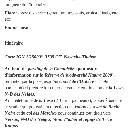
longueur de l’itinéraire.
Flore
: assez dispersée (géranium, myosotis, arnica , linaigrette,
etc)
Faune
: néant
Itinéraire
Carte IGN 1/25000°
3535 OT Névache-Thabor
Au bout d
u
parking de la
Chenalette
(panneaux
d'information sur la
Réserve de biodiversité Natura 2000
),
remonter par la piste jusqu’au
chalet de l’Ordière
(1789m -
panneaux) et prendre le sentier de gauche en direction de
la Losa,
N-D des Neiges.
Au chalet ruiné de
la Losa
(2103m - panneaux), laisser à gauche
le sentier qui poursuit en direction des
Vallons
, du
l
ac de Roche
Noire
et du
col des Marche
s pour continuer tout droit vers
Nersan, N-D des Neiges, Mont Thabor et refuge de Terre
Rouge.