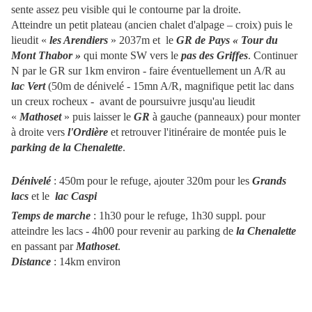
sente assez peu visible qui le contourne par la droite.
Atteindre un petit plateau (ancien chalet d'alpage – croix) puis le
lieudit «
les Arendiers
» 2037m et le
GR de Pays « Tour du
Mont Thabor »
qui monte SW vers le
pas des Griffes
. Continuer
N par le GR sur 1km environ - faire éventuellement un A/R au
lac Vert
(50m de dénivelé - 15mn A/R, magnifique petit lac dans
un creux rocheux - avant de poursuivre jusqu'au lieudit
«
Mathoset
» puis laisser le
GR
à gauche (panneaux) pour monter
à droite vers
l'Ordière
et retrouver l'itinéraire de montée puis le
parking de la Chenalette
.
Dénivelé
: 450m pour le refuge, ajouter 320m pour les
Grands
lacs
et le
lac Caspi
Temps de marche
: 1h30 pour le refuge, 1h30 suppl. pour
atteindre les lacs - 4h00 pour revenir au parking de
la Chenalette
en passant par
Mathoset
.
Distance
: 14km environ