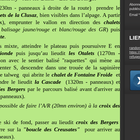
Abonne
1230m - panneaux à droite de la route) prendre le
publiés
ets de la Clusaz
, bien visibles dans l’alpage. A partir
Email
x), emprunter le vallon en direction des
chalets
-
balisage jaune/rouge et blanc/rouge des GR
) puis
te
.
LIE
mixte, atteindre le plateau puis poursuivre E en
randon
ionde
puis jusqu’au lieudit
les Otalets
(1270m
-
https:/
refuge
on avec le sentier balisé "raquettes" qui mène au
ienter S, descendre dans une trouée de la sapinière
le talweg qui abrite le
chalet de Fontaine Froide
et
indre le lieudit
la Cascade
(1320m
-
panneaux) et
des Bergers
par le parcours balisé avant d'arriver au
panneaux).
 possible de faire l’A/R (20mn environ) à la
croix des
e ski de fond, passer au lieudit
croix des Bergers
re sur la
"
boucle des Creusates"
pour arriver au
eaux).