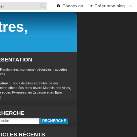
Connexion
+
Créer mon blog
res,
ÉSENTATION
 Randonnées montagne (pédestres, raquettes,
res)
iption
: Topos détaillés et photos de nos
nées effectuées dans divers Massifs des Alpes,
a et des Pyrénées, en Espagne et en Italie.
t
CHERCHE
ICLES RÉCENTS