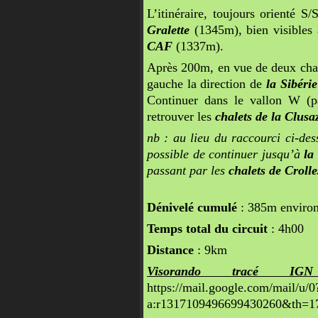
L’itinéraire, toujours orienté 
Gralette
(1345m), bien visibles
CAF
(1337m).
Après 200m, en vue de deux chalet
gauche la direction de
la Sibérie
Continuer dans le vallon W (pa
retrouver les
chalets de la Clusa
nb : au lieu du raccourci ci-dess
possible de continuer jusqu’à
la
passant par les
chalets de Crolle
Dénivelé cumulé
: 385m enviro
Temps total du circuit
: 4h00
Distance
: 9km
Visorando tracé IGN 
https://mail.google.com/mail/
a:r1317109496699430260&th=1