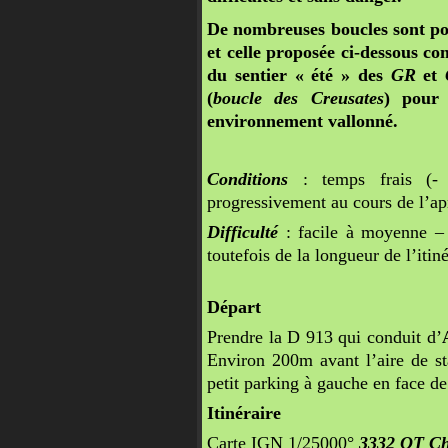
De nombreuses boucles sont pos
et celle proposée ci-dessous c
du sentier « été » des
GR
et
(
boucle des Creusates
) pour 
environnement vallonné.
Conditions
: temps frais (- 
progressivement au cours de l’ap
Difficulté
: facile à moyenne – 
toutefois de la longueur de l’iti
Départ
Prendre la D 913 qui conduit d’
Environ 200m avant l’aire de 
petit parking à gauche en face de
Itinéraire
Carte IGN 1/25000°
3332 OT Cha