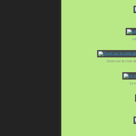
Le
Zoom sur la croix d
Le v