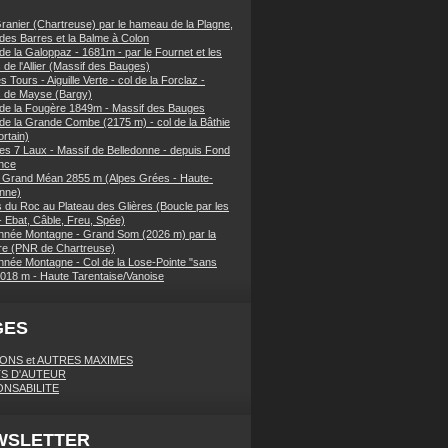
ranier (Chartreuse) par le hameau de la Plagne,
 des Barres et la Balme à Colon
de la Galoppaz - 1681m - par le Fournet et les
 de l'Allier (Massif des Bauges)
 Tours - Aiguille Verte - col de la Forclaz -
s de Mayse (Bargy)
 de la Fougère 1849m - Massif des Bauges
 de la Grande Combe (2175 m) - col de la Bâthie
rtain)
es 7 Laux - Massif de Belledonne - depuis Fond
nce
 Grand Méan 2855 m (Alpes Grées - Haute-
nne)
 du Roc au Plateau des Glières (Boucle par les
- Ebat, Câble, Freu, Spée)
née Montagne - Grand Som (2026 m) par la
e (PNR de Chartreuse)
née Montagne - Col de la Lose-Pointe "sans
018 m - Haute Tarentaise/Vanoise
GES
IONS et AUTRES MAXIMES
S D'AUTEUR
NSABILITE
WSLETTER