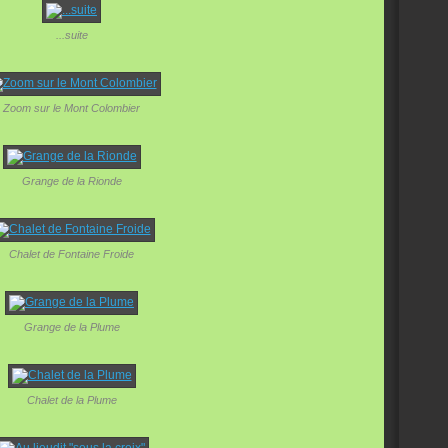
...suite
Zoom sur le Mont Colombier
Grange de la Rionde
Chalet de Fontaine Froide
Grange de la Plume
Chalet de la Plume