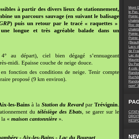
Mont G
sibles à partir des divers lieux de stationnement,
le Pas
ombine un parcours sauvage (en suivant le balisage
Pointe 
chalets
GRP
) puis un retour par le tracé « raquettes »
Roc des
une longue et très agréable balade dans un
chalet
Pointe
Pointe
(Beaufo
Lacs d
de Fra
4° au départ), ciel bien dégagé s’ennuageant
Lac du
Maurie
rès-midi. Epaisse couche de neige douce.
Du Pas
4 cols 
en fonction des conditions de neige. Tenir compte
Randon
Ruchèr
néraire proposé (9 km environ).
Randon
nom" 3
PA
Aix-les-Bains
à la
Station du Revard
par
Trévignin
.
stationnement du
télésiège des Ebats
, se garer sur le
CITAT
DROIT
 la «
maison cantonnière
».
RESPO
NE
mbéry - Aix-les-Bains - Lac du Bourget