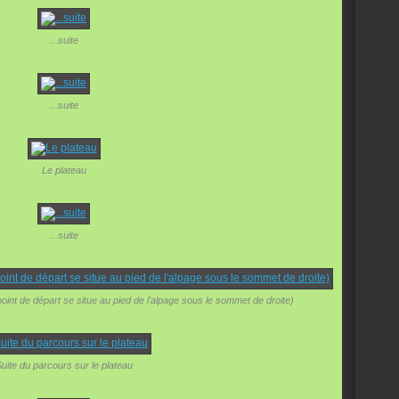
...suite
...suite
Le plateau
...suite
int de départ se situe au pied de l'alpage sous le sommet de droite)
uite du parcours sur le plateau