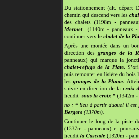
Du stationnement (alt. départ 
chemin qui descend vers les
chal
des chalets (1198m - panneau
Mermet
(1140m - panneaux 
continuer vers le
chalet de la Pla
Après une montée dans un bois 
direction des
granges de la R
panneaux) qui marque la joncti
chalet-refuge de la Plate
. S’or
puis remonter en lisière du bois 
les
granges de la Plume
. Atte
suivre en direction de la
croix 
lieudit
sous la croix
*
(1342m
-
nb :
*
lieu à partir duquel il est
Bergers
(1370m).
Continuer le long de la piste d
(1337m
-
panneaux) et poursuiv
lieudit
la Cascade
(1320m
-
pann