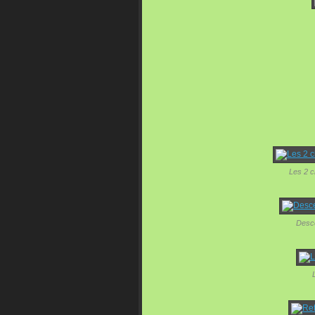
Les 2 c
Desce
L