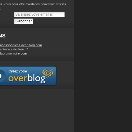
z-vous pour être averti des nouveaux articles
.
NS
neessportives.over-blog.com
/antoine.salvi.free.fr/
dupromontoire.com