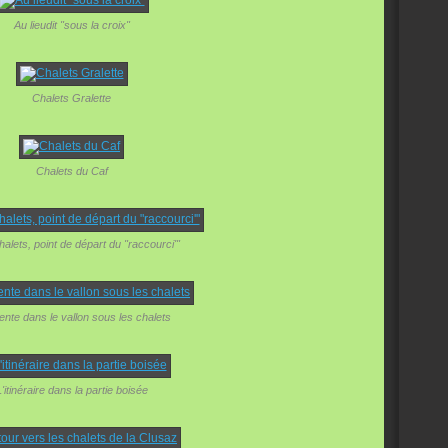
Au lieudit "sous la croix"
Chalets Gralette
Chalets du Caf
halets, point de départ du "raccourci'"
nte dans le vallon sous les chalets
'itinéraire dans la partie boisée