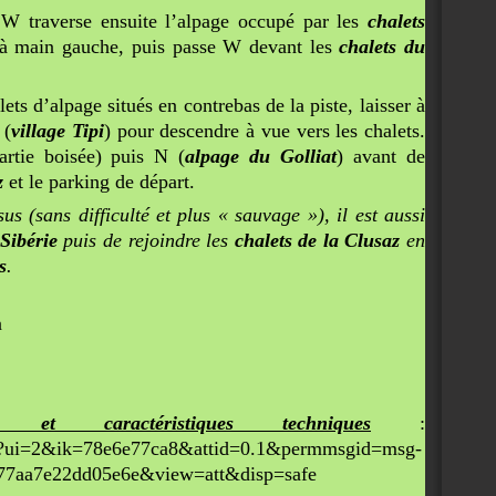
S/SW traverse ensuite l’alpage occupé par les
chalets
 à main gauche, puis passe W devant les
chalets du
s d’alpage situés en contrebas de la piste, laisser à
(
village Tipi
) pour descendre à vue vers les chalets.
rtie boisée) puis N (
alpage du Golliat
) avant de
z
et le parking de départ.
us (sans difficulté et plus « sauvage »), il est aussi
 Sibérie
puis de rejoindre les
chalets de la Clusaz
en
s
.
n
et caractéristiques techniques
:
u/0?ui=2&ik=78e6e77ca8&attid=0.1&permmsgid=msg-
77aa7e22dd05e6e&view=att&disp=safe