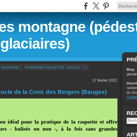
s montagne (pédest
glaciaires)
PR
 MONTAGNE...
RANDONNÉE RAQUETTES - BOUCLE... >>
Blog
:
glaciai
17 février 2021
Descr
randon
cle de la Croix des Bergers (Bauges)
du Jur
Contac
RE
eu idéal pour la pratique de la raquette et offre
rs - balisés ou non -, à la fois sans grandes
ART