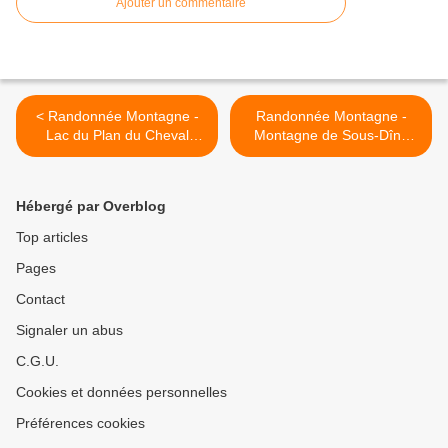
Ajouter un commentaire
< Randonnée Montagne -
Randonnée Montagne -
Lac du Plan du Cheval
Montagne de Sous-Dîne
(2512m) - Alpes Grées
(2004m) - Massif des
Glières >
Hébergé par Overblog
Top articles
Pages
Contact
Signaler un abus
C.G.U.
Cookies et données personnelles
Préférences cookies