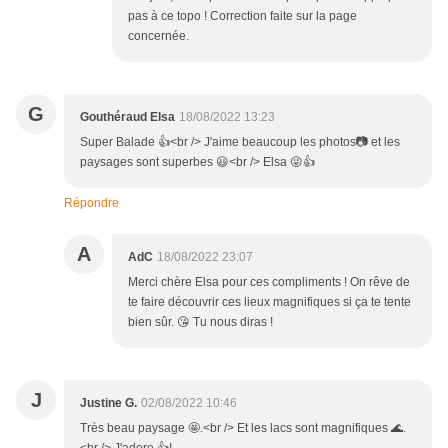
pas à ce topo ! Correction faite sur la page
concernée.
G
Gouthéraud Elsa
18/08/2022 13:23
Super Balade 👍<br /> J'aime beaucoup les photos📷 et les
paysages sont superbes 😃<br /> Elsa 😜👍
Répondre
A
AdC
18/08/2022 23:07
Merci chère Elsa pour ces compliments ! On rêve de
te faire découvrir ces lieux magnifiques si ça te tente
bien sûr. 😘 Tu nous diras !
J
Justine G.
02/08/2022 10:46
Très beau paysage 🤩.<br /> Et les lacs sont magnifiques 🌊.