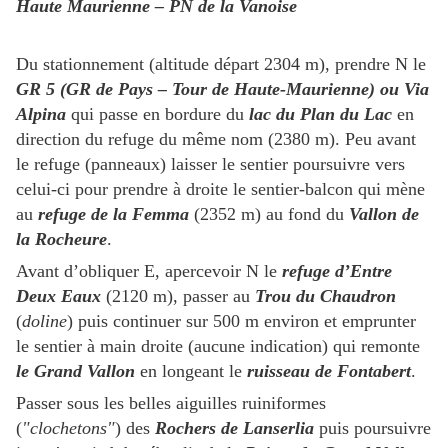
Haute Maurienne – PN de la Vanoise
Du stationnement (altitude départ 2304 m), prendre N le
GR 5 (GR de Pays – Tour de Haute-Maurienne) ou Via
Alpina
qui passe en bordure du
lac du Plan du Lac
en
direction du refuge du même nom (2380 m). Peu avant
le refuge (panneaux) laisser le sentier poursuivre vers
celui-ci pour prendre à droite le sentier-balcon qui mène
au
refuge de la Femma
(2352 m) au fond du
Vallon de
la Rocheure
.
Avant d’obliquer E, apercevoir N le
refuge d’Entre
Deux Eaux
(2120 m), passer au
Trou du Chaudron
(
doline
) puis continuer sur 500 m environ et emprunter
le sentier à main droite (aucune indication) qui remonte
le Grand Vallon
en longeant le
ruisseau de Fontabert
.
Passer sous les belles aiguilles ruiniformes
(
"clochetons"
) des
Rochers de Lanserlia
puis poursuivre