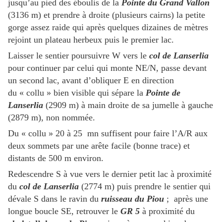
jusqu’au pied des éboulis de la
Pointe du Grand Vallon
(3136 m) et prendre à droite (plusieurs cairns) la petite
gorge assez raide qui après quelques dizaines de mètres
rejoint un plateau herbeux puis le premier lac.
Laisser le sentier poursuivre W vers le
col de Lanserlia
pour continuer par celui qui monte NE/N, passe devant
un second lac, avant d’obliquer E en direction
du « collu » bien visible qui sépare la
Pointe de
Lanserlia
(2909 m) à main droite de sa jumelle à gauche
(2879 m), non nommée.
Du « collu » 20 à 25 mn suffisent pour faire l’A/R aux
deux sommets par une arête facile (bonne trace) et
distants de 500 m environ.
Redescendre S à vue vers le dernier petit lac à proximité
du
col de Lanserlia
(2774 m) puis prendre le sentier qui
dévale S dans le ravin du
ruisseau du Piou
;
après une
longue boucle SE, retrouver le
GR 5
à proximité du