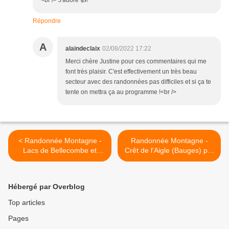
<br /> J'adore 👍!
Répondre
A
alaindeclaix
02/08/2022 17:22
Merci chère Justine pour ces commentaires qui me
font très plaisir. C'est effectivement un très beau
secteur avec des randonnées pas difficiles et si ça te
tente on mettra ça au programme !<br />
< Randonnée Montagne -
Randonnée Montagne -
Lacs de Bellecombe et
Crêt de l'Aigle (Bauges) par
autres lacs (Haute-
la Figlia >
Maurienne/Parc National de
la Vanoise)
Hébergé par Overblog
Top articles
Pages